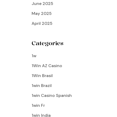
June 2025
May 2025
April 2025
Categories
1w
1Win AZ Casino
1Win Brasil
1win Brazil
1win Casino Spanish
1win Fr
1win India