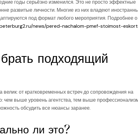
едние годы серьёзно изменился. Это не просто эффектные
онне развитые личности. Многие из них владеют иностранн
даптируются под формат любого мероприятия. Подробнее о
//peterburg2.ru/news/pered-nachalom-pmef-stoimost-eskort
ыбрать подходящий
а велик: от кратковременных встреч до сопровождения на
во: чем выше уровень агентства, тем выше профессионализ
ожность обсудить все нюансы заранее.
гально ли это?