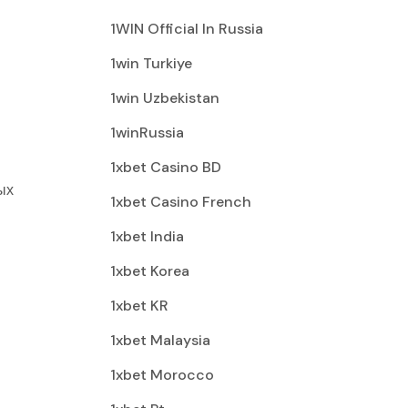
1WIN Official In Russia
1win Turkiye
1win Uzbekistan
1winRussia
1xbet Casino BD
ых
1xbet Casino French
1xbet India
1xbet Korea
1xbet KR
1xbet Malaysia
1xbet Morocco