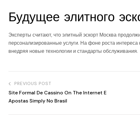
Будущее элитного эск
Эксперты считают, что элитный эскорт Москва продолжи
персонализированные услуги. На фоне роста интереса к
внедряя новые технологии и стандарты обслуживания.
PREVIOUS POST
Site Formal De Cassino On The Internet E
Apostas Simply No Brasil