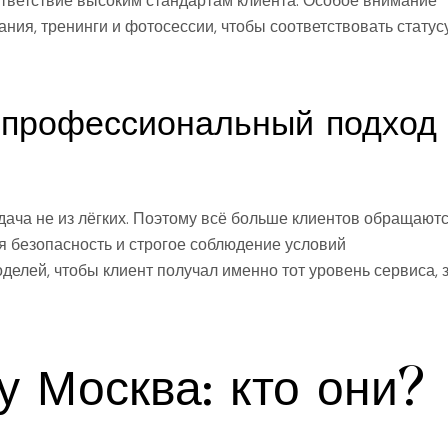
тветствие высоким стандартам клиента. Особое внимание
ния, тренинги и фотосессии, чтобы соответствовать статус
: профессиональный подход
ача не из лёгких. Поэтому всё больше клиентов обращаютс
ся безопасность и строгое соблюдение условий
елей, чтобы клиент получал именно тот уровень сервиса, 
у Москва: кто они?