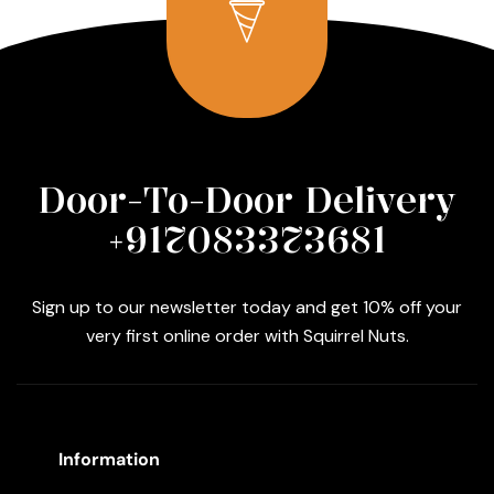
Door-To-Door Delivery
+917083373681
Sign up to our newsletter today and get 10% off your
very first online order with Squirrel Nuts.
Information