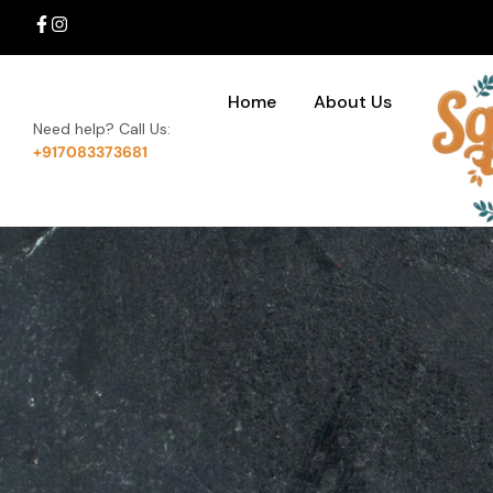
Home
About Us
Need help? Call Us:
+917083373681