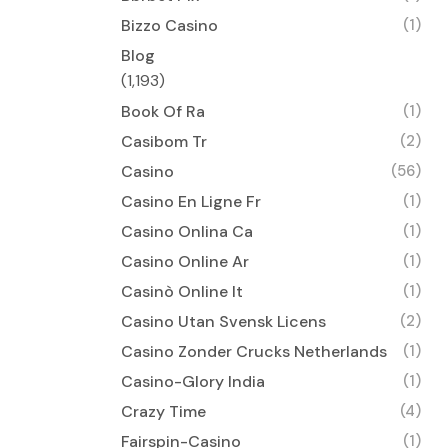
Bizzo Casino
(1)
Blog
(1,193)
Book Of Ra
(1)
Casibom Tr
(2)
Casino
(56)
Casino En Ligne Fr
(1)
Casino Onlina Ca
(1)
Casino Online Ar
(1)
Casinò Online It
(1)
Casino Utan Svensk Licens
(2)
Casino Zonder Crucks Netherlands
(1)
Casino-Glory India
(1)
Crazy Time
(4)
Fairspin-Casino
(1)