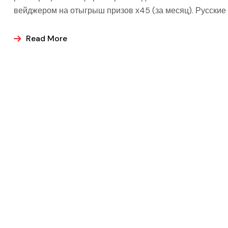
вейджером на отыгрыш призов х45 (за месяц). Русские
(чаще всего на Сбербанк), даже несмотря […]
Read More