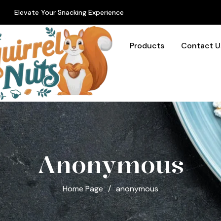
Elevate Your Snacking Experience
Products
Contact U
Anonymous
Home Page
/
anonymous