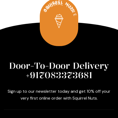
SQUIRREL NUTS
ORIGINAL TASTE
Promosyonlar Kumarhane Kazançları Vergiden Muaf Mı?
Mostbet Tr […]
Door-To-Door Delivery
+917083373681
Sign up to our newsletter today and get 10% off your
very first online order with Squirrel Nuts.