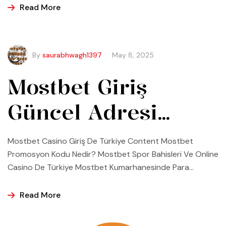
Mostbet Müşteri Desteği Mostbet Yeni Güncel Giriş
Read More
Adresi 2025 Most Bet Web Sitesine Giriş Yapamıyorum,
Blokajı Nasıl Aşabilirim? Mostbet Nasıl Bir Site? Mostbet
Spor Bahisleri Mostbet’te Kriket […]
By
saurabhwagh1397
May 8, 2025
Mostbet Giriş
Güncel Adresi
2025 ️ Most Gamble
Mostbet Casino Giriş De Türkiye Content Mostbet
Casino Ve Bahis
Promosyon Kodu Nedir? Mostbet Spor Bahisleri Ve Online
Casino De Türkiye Mostbet Kumarhanesinde Para
Yatırma Bonusu Etkinleştirmek Için Bir Mostbet Spor
Casino Mostbet’teki Oyuncular Için Bonuslar Ödeme
Read More
Metodları Mostbet Girişine Bir Uygulama Aracılığıyla
Erişebilir Miyim? Mostbet Türkiye Hakkında Bonuslar Ve