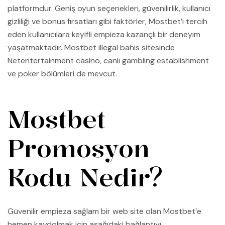
platformdur. Geniş oyun seçenekleri, güvenilirlik, kullanıcı
gizliliği ve bonus fırsatları gibi faktörler, Mostbet’i tercih
eden kullanıcılara keyifli empieza kazançlı bir deneyim
yaşatmaktadır. Mostbet illegal bahis sitesinde
Netentertainment casino, canlı gambling establishment
ve poker bölümleri de mevcut.
Mostbet
Promosyon
Kodu Nedir?
Güvenilir empieza sağlam bir web site olan Mostbet’e
hemen kaydolmak için aşağıdaki bağlantıyı