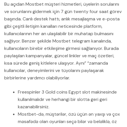
Bu açıdan Mostbet müşteri hizmetleri, üyelerin sorularını
ve sorunlarını gidermek için 7 gün twenty four saat görev
başında. Canlı destek hattı, anlık mesajlaşma ve e-posta
gibi çeşitli iletişim kanalları neticesinde platform,
kullanıcılarının her an ulaşılabilir bir muhatap bulmasını
sağlıyor. Benzer şekilde Mostbet telegram kanalında,
kullanıcıların birebir etkileşime girmesi sağlanıyor. Burada
paylaşılan kampanyalar, güncel linkler ve maç özetleri,
kısa sürede geniş kitlelere ulaşıyor. Aynı” “zamanda
kullanıcılar, deneyimlerini ve tüyolarını paylaşarak
birbirlerine yardımcı olabiliyorlar.
Freespinler 3 Gold coins Egypt slot makinesinde
kullanılmalıdır ve herhangi bir slotta geri geri
kazanabilirsiniz.
Mostbet-də, müştərilər, özü üçün ən yaxşı və çox
məsafədə olan oyunları seçə bilər və beləliklə, öz