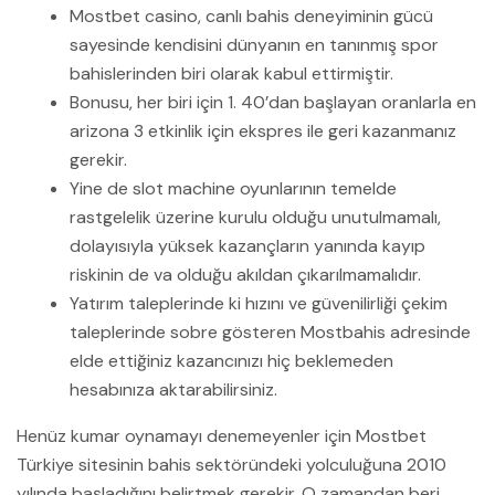
Mostbet casino, canlı bahis deneyiminin gücü
sayesinde kendisini dünyanın en tanınmış spor
bahislerinden biri olarak kabul ettirmiştir.
Bonusu, her biri için 1. 40’dan başlayan oranlarla en
arizona 3 etkinlik için ekspres ile geri kazanmanız
gerekir.
Yine de slot machine oyunlarının temelde
rastgelelik üzerine kurulu olduğu unutulmamalı,
dolayısıyla yüksek kazançların yanında kayıp
riskinin de va olduğu akıldan çıkarılmamalıdır.
Yatırım taleplerinde ki hızını ve güvenilirliği çekim
taleplerinde sobre gösteren Mostbahis adresinde
elde ettiğiniz kazancınızı hiç beklemeden
hesabınıza aktarabilirsiniz.
Henüz kumar oynamayı denemeyenler için Mostbet
Türkiye sitesinin bahis sektöründeki yolculuğuna 2010
yılında başladığını belirtmek gerekir. O zamandan beri,