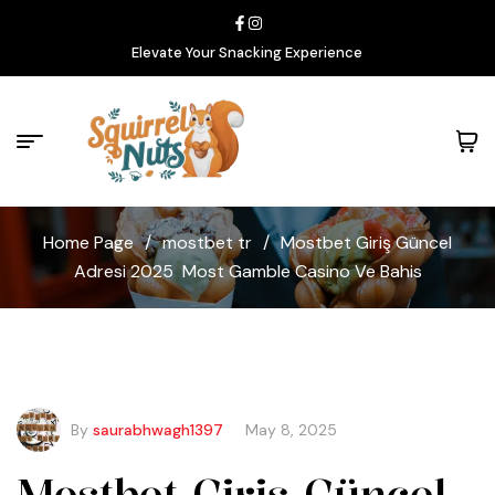
Elevate Your Snacking Experience
Home Page
/
mostbet tr
/
Mostbet Giriş Güncel
Adresi 2025 ️ Most Gamble Casino Ve Bahis
By
saurabhwagh1397
May 8, 2025
Mostbet Giriş Güncel