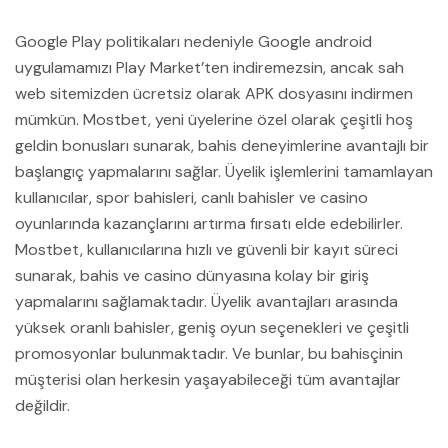
Google Play politikaları nedeniyle Google android
uygulamamızı Play Market’ten indiremezsin, ancak sah
web sitemizden ücretsiz olarak APK dosyasını indirmen
mümkün. Mostbet, yeni üyelerine özel olarak çeşitli hoş
geldin bonusları sunarak, bahis deneyimlerine avantajlı bir
başlangıç yapmalarını sağlar. Üyelik işlemlerini tamamlayan
kullanıcılar, spor bahisleri, canlı bahisler ve casino
oyunlarında kazançlarını artırma fırsatı elde edebilirler.
Mostbet, kullanıcılarına hızlı ve güvenli bir kayıt süreci
sunarak, bahis ve casino dünyasına kolay bir giriş
yapmalarını sağlamaktadır. Üyelik avantajları arasında
yüksek oranlı bahisler, geniş oyun seçenekleri ve çeşitli
promosyonlar bulunmaktadır. Ve bunlar, bu bahisçinin
müşterisi olan herkesin yaşayabileceği tüm avantajlar
değildir.