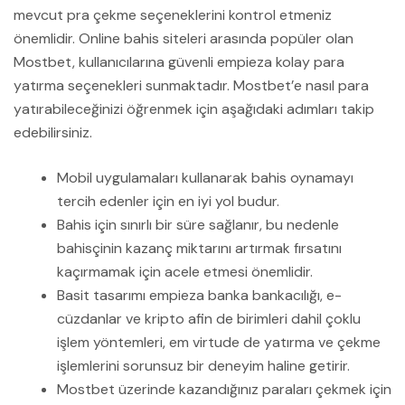
mevcut pra çekme seçeneklerini kontrol etmeniz
önemlidir. Online bahis siteleri arasında popüler olan
Mostbet, kullanıcılarına güvenli empieza kolay para
yatırma seçenekleri sunmaktadır. Mostbet’e nasıl para
yatırabileceğinizi öğrenmek için aşağıdaki adımları takip
edebilirsiniz.
Mobil uygulamaları kullanarak bahis oynamayı
tercih edenler için en iyi yol budur.
Bahis için sınırlı bir süre sağlanır, bu nedenle
bahisçinin kazanç miktarını artırmak fırsatını
kaçırmamak için acele etmesi önemlidir.
Basit tasarımı empieza banka bankacılığı, e-
cüzdanlar ve kripto afin de birimleri dahil çoklu
işlem yöntemleri, em virtude de yatırma ve çekme
işlemlerini sorunsuz bir deneyim haline getirir.
Mostbet üzerinde kazandığınız paraları çekmek için