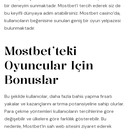
bir deneyim sunmaktadır. Mostbet’i tercih ederek siz de
bu keyifli dünyaya adım atabilirsiniz. Mostbet casino’da,
kullanıcıların beğenisine sunulan geniş bir oyun yelpazesi
bulunmaktadır.
Mostbet’teki
Oyuncular Için
Bonuslar
Bu şekilde kullanıcılar, daha fazla bahis yapma fırsatı
yakalar ve kazançlarını artırma potansiyeline sahip olurlar.
Para çekme yöntemleri kullanıcıların tercihlerine göre
değişebilir ve ülkelere göre farklılık gösterebilir. Bu
nedenle, Mostbet’in sah web sitesini ziyaret ederek