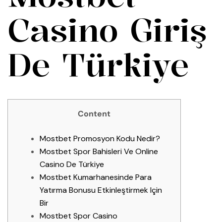
Casino Giriş
De Türkiye
Content
Mostbet Promosyon Kodu Nedir?
Mostbet Spor Bahisleri Ve Online
Casino De Türkiye
Mostbet Kumarhanesinde Para
Yatırma Bonusu Etkinleştirmek Için
Bir
Mostbet Spor Casino