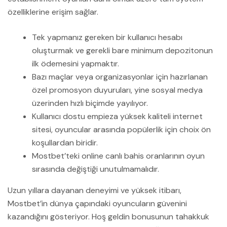
özelliklerine erişim sağlar.
Tek yapmanız gereken bir kullanıcı hesabı
oluşturmak ve gerekli bare minimum depozitonun
ilk ödemesini yapmaktır.
Bazı maçlar veya organizasyonlar için hazırlanan
özel promosyon duyuruları, yine sosyal medya
üzerinden hızlı biçimde yayılıyor.
Kullanıcı dostu empieza yüksek kaliteli internet
sitesi, oyuncular arasında popülerlik için choix ön
koşullardan biridir.
Mostbet’teki online canlı bahis oranlarının oyun
sırasında değiştiği unutulmamalıdır.
Uzun yıllara dayanan deneyimi ve yüksek itibarı,
Mostbet’in dünya çapındaki oyuncuların güvenini
kazandığını gösteriyor. Hoş geldin bonusunun tahakkuk