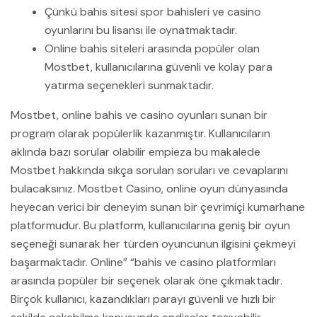
Çünkü bahis sitesi spor bahisleri ve casino
oyunlarını bu lisansı ile oynatmaktadır.
Online bahis siteleri arasında popüler olan
Mostbet, kullanıcılarına güvenli ve kolay para
yatırma seçenekleri sunmaktadır.
Mostbet, online bahis ve casino oyunları sunan bir
program olarak popülerlik kazanmıştır. Kullanıcıların
aklında bazı sorular olabilir empieza bu makalede
Mostbet hakkında sıkça sorulan soruları ve cevaplarını
bulacaksınız. Mostbet Casino, online oyun dünyasında
heyecan verici bir deneyim sunan bir çevrimiçi kumarhane
platformudur. Bu platform, kullanıcılarına geniş bir oyun
seçeneği sunarak her türden oyuncunun ilgisini çekmeyi
başarmaktadır. Online” “bahis ve casino platformları
arasında popüler bir seçenek olarak öne çıkmaktadır.
Birçok kullanıcı, kazandıkları parayı güvenli ve hızlı bir