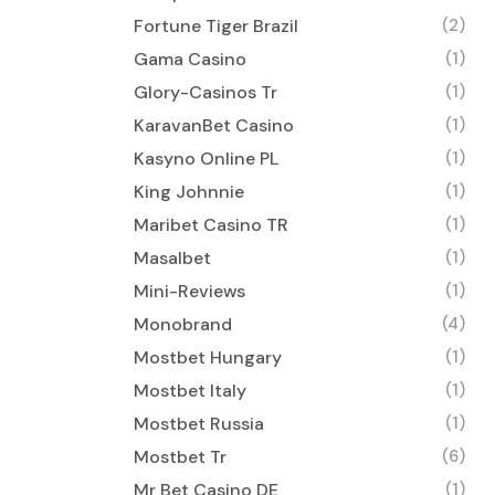
Fortune Tiger Brazil
(2)
Gama Casino
(1)
Glory-Casinos Tr
(1)
KaravanBet Casino
(1)
Kasyno Online PL
(1)
King Johnnie
(1)
Maribet Casino TR
(1)
Masalbet
(1)
Mini-Reviews
(1)
Monobrand
(4)
Mostbet Hungary
(1)
Mostbet Italy
(1)
Mostbet Russia
(1)
Mostbet Tr
(6)
Mr Bet Casino DE
(1)