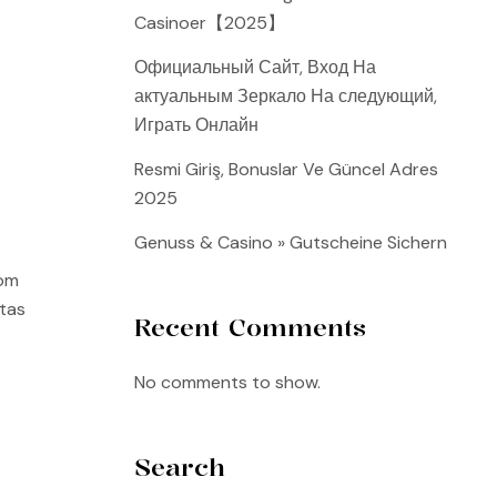
Casinoer【2025】
Официальный Сайт, Вход На
актуальным Зеркало На следующий,
Играть Онлайн
Resmi Giriş, Bonuslar Ve Güncel Adres
2025
Genuss & Casino » Gutscheine Sichern
Com
tas
Recent Comments
No comments to show.
Search