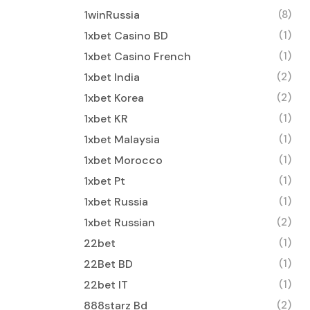
1winRussia
(8)
1xbet Casino BD
(1)
1xbet Casino French
(1)
1xbet India
(2)
1xbet Korea
(2)
1xbet KR
(1)
1xbet Malaysia
(1)
1xbet Morocco
(1)
1xbet Pt
(1)
1xbet Russia
(1)
1xbet Russian
(2)
22bet
(1)
22Bet BD
(1)
22bet IT
(1)
888starz Bd
(2)