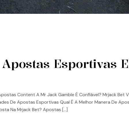
 Apostas Esportivas E
Apostas Content A Mr Jack Gamble É Confiável? Mrjack Bet V
dades De Apostas Esportivas Qual É A Melhor Manera De Apo
sta Na Mrjack Bet? Apostas […]