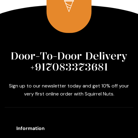
Door-To-Door Delivery
+917083373681
Sign up to our newsletter today and get 10% off your
very first online order with Squirrel Nuts.
Information