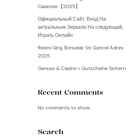
Casinoer【2025】
Официальный Сайт, Вход На
актуальным Зеркало На следующий,
Играть Онлайн
Resmi Giriş, Bonuslar Ve Güncel Adres
2025
Genuss & Casino » Gutscheine Sichern
Recent Comments
No comments to show.
Search