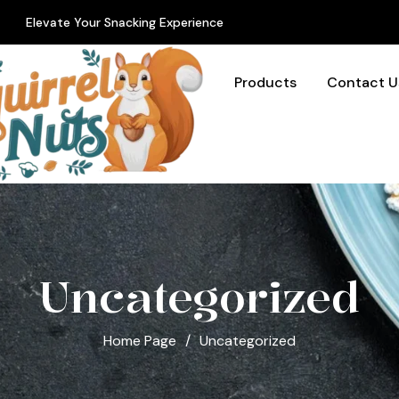
Elevate Your Snacking Experience
Products
Contact U
Uncategorized
Home Page
/
Uncategorized