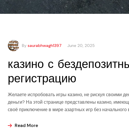
By
saurabhwagh1397
June 20, 2025
казино с бездепозитн
регистрацию
Желаете испробовать игры казино, не рискуя своими д
деньги? На этой странице представлены казино, имеющ
своё приключение в мире азартных игр без начального
50 фриспинов в игре “Great Panda” без необходимости 
Read More