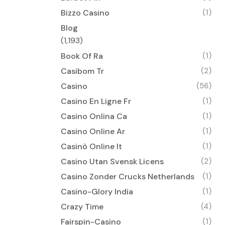
Bizzo Casino
(1)
Blog
(1,193)
Book Of Ra
(1)
Casibom Tr
(2)
Casino
(56)
Casino En Ligne Fr
(1)
Casino Onlina Ca
(1)
Casino Online Ar
(1)
Casinò Online It
(1)
Casino Utan Svensk Licens
(2)
Casino Zonder Crucks Netherlands
(1)
Casino-Glory India
(1)
Crazy Time
(4)
Fairspin-Casino
(1)