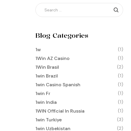
Blog Categories
1w
(1)
1Win AZ Casino
(1)
1Win Brasil
(2)
1win Brazil
(1)
1win Casino Spanish
(1)
1win Fr
(1)
1win India
(1)
1WIN Official In Russia
(1)
1win Turkiye
(3)
1win Uzbekistan
(2)