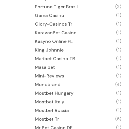
Fortune Tiger Brazil
(2)
Gama Casino
(1)
Glory-Casinos Tr
(1)
KaravanBet Casino
(1)
Kasyno Online PL
(1)
King Johnnie
(1)
Maribet Casino TR
(1)
Masalbet
(1)
Mini-Reviews
(1)
Monobrand
(4)
Mostbet Hungary
(1)
Mostbet Italy
(1)
Mostbet Russia
(1)
Mostbet Tr
(6)
Mr Bet Casino DE
(1)