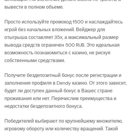
вывести в полном объеме.
Просто используйте промокод f500 и наслаждайтесь
игрой без начальных вложений. Вейджер для
отыгрыша составляет 35х, а максимальный размер
вывода средств ограничен 500 RUB. Это идеальная
возможность познакомиться с казино, не рискуя
собственными средствами.
Получите бездепозитный бонус после регистрации и
заполнения профиля в Dendy казино. От этого зависит,
будет ли доступен данный бонус в Вашес стране
проживания или нет. Перечислим преимущества и
недостатки бездепозитного бонуса.
Победителей выбирают по крупнейшему множителю,
игровому обороту или количеству вращений. Такой