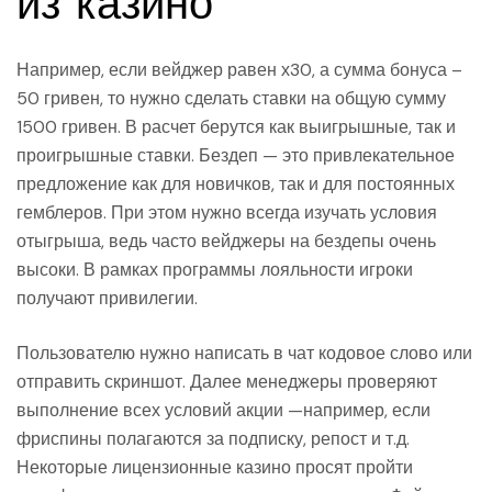
из казино
Например, если вейджер равен х30, а сумма бонуса –
50 гривен, то нужно сделать ставки на общую сумму
1500 гривен. В расчет берутся как выигрышные, так и
проигрышные ставки. Бездеп — это привлекательное
предложение как для новичков, так и для постоянных
гемблеров. При этом нужно всегда изучать условия
отыгрыша, ведь часто вейджеры на бездепы очень
высоки. В рамках программы лояльности игроки
получают привилегии.
Пользователю нужно написать в чат кодовое слово или
отправить скриншот. Далее менеджеры проверяют
выполнение всех условий акции —например, если
фриспины полагаются за подписку, репост и т.д.
Некоторые лицензионные казино просят пройти