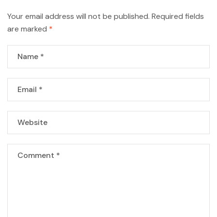
Your email address will not be published.
Required fields
are marked
*