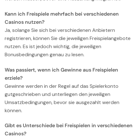
Kann ich Freispiele mehrfach bei verschiedenen
Casinos nutzen?
Ja, solange Sie sich bei verschiedenen Anbietern
registrieren, können Sie die jeweiligen Freispielangebote
nutzen. Es ist jedoch wichtig, die jeweiligen
Bonusbedingungen genau zu lesen.
Was passiert, wenn ich Gewinne aus Freispielen
erziele?
Gewinne werden in der Regel auf das Spielerkonto
gutgeschrieben und unterliegen den jeweiligen
Umsatzbedingungen, bevor sie ausgezahlt werden
können.
Gibt es Unterschiede bei Freispielen in verschiedenen
Casinos?