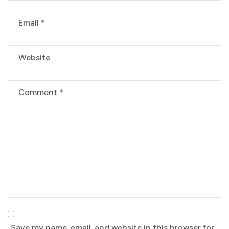
Save my name, email, and website in this browser for