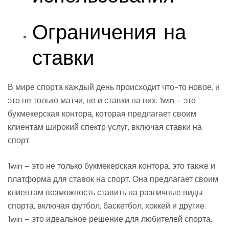
Ограничения на
ставки
В мире спорта каждый день происходит что-то новое, и
это не только матчи, но и ставки на них. 1win – это
букмекерская контора, которая предлагает своим
клиентам широкий спектр услуг, включая ставки на
спорт.
1win – это не только букмекерская контора, это также и
платформа для ставок на спорт. Она предлагает своим
клиентам возможность ставить на различные виды
спорта, включая футбол, баскетбол, хоккей и другие.
1win – это идеальное решение для любителей спорта,