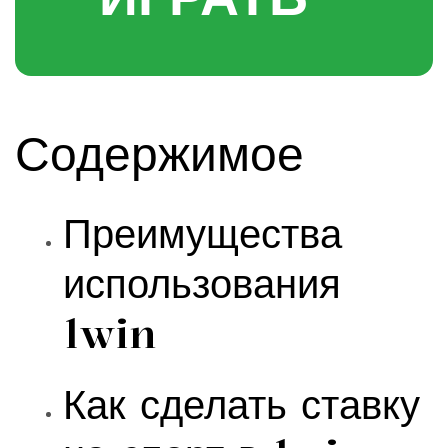
Содержимое
Преимущества
использования
1win
Как сделать ставку