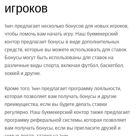
игроков
1win предлагает несколько бонусов для новых игроков,
чтобы помочь вам начать игру. Наш букмекерский
контор предлагает бонусы в виде дополнительных
средств, которые вы можете использовать для ставок.
Бонусы могут быть использованы для ставок на
различные виды спорта, включая футбол, баскетбол,
хоккей и другие.
Кроме того, 1win предлагает программу лояльности,
которая позволяет вам получать бонусы и другие
преимущества, если вы будете делать ставки
регулярно. Наш букмекерский контор также предлагает
программу реферальной системы, которая позволяет
вам получать бонусы, если вы пригласите друзей и
семью делать ставки на 1win.