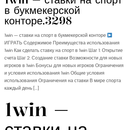
в букмекерской
конторе.3298
1win — ставки на спорт в букмекерской конторе
ИГРАТЬ Содержимое Преимущества использования
1win Как сделать ставку на спорт в 1win Шаг 1: Открытие
счета Шаг 2: Создание ставки Возможности для новых
игроков в 1win Бонусы для новых игроков Ограничения
и условия использования 1win Общие условия
использования Ограничения на ставки В мире спорта
каждый день […]
1win —
ставки на