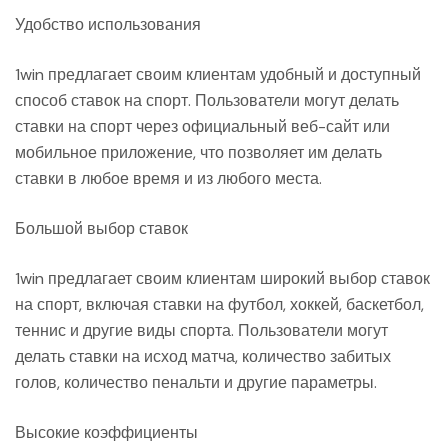
Удобство использования
1win предлагает своим клиентам удобный и доступный
способ ставок на спорт. Пользователи могут делать
ставки на спорт через официальный веб-сайт или
мобильное приложение, что позволяет им делать
ставки в любое время и из любого места.
Большой выбор ставок
1win предлагает своим клиентам широкий выбор ставок
на спорт, включая ставки на футбол, хоккей, баскетбол,
теннис и другие виды спорта. Пользователи могут
делать ставки на исход матча, количество забитых
голов, количество пенальти и другие параметры.
Высокие коэффициенты