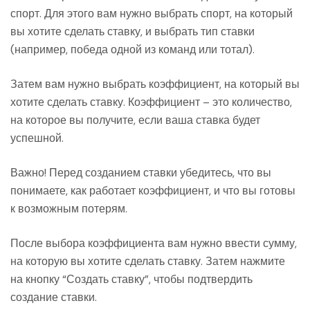
спорт. Для этого вам нужно выбрать спорт, на который
вы хотите сделать ставку, и выбрать тип ставки
(например, победа одной из команд или тотал).
Затем вам нужно выбрать коэффициент, на который вы
хотите сделать ставку. Коэффициент – это количество,
на которое вы получите, если ваша ставка будет
успешной.
Важно! Перед созданием ставки убедитесь, что вы
понимаете, как работает коэффициент, и что вы готовы
к возможным потерям.
После выбора коэффициента вам нужно ввести сумму,
на которую вы хотите сделать ставку. Затем нажмите
на кнопку “Создать ставку”, чтобы подтвердить
создание ставки.