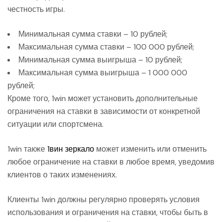
честность игры.
Минимальная сумма ставки – 10 рублей;
Максимальная сумма ставки – 100 000 рублей;
Минимальная сумма выигрыша – 10 рублей;
Максимальная сумма выигрыша – 1 000 000
рублей;
Кроме того, 1win может установить дополнительные
ограничения на ставки в зависимости от конкретной
ситуации или спортсмена.
1win также
1вин зеркало
может изменить или отменить
любое ограничение на ставки в любое время, уведомив
клиентов о таких изменениях.
Клиенты 1win должны регулярно проверять условия
использования и ограничения на ставки, чтобы быть в