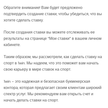
Обратите внимание! Вам будет предложено
подтвердить создание ставки, чтобы убедиться, что вы
хотите сделать ставку.
После создания ставки вы можете отслеживать ее
результаты на странице “Мои ставки” в вашем личном
кабинете.
Таким образом, мы рассмотрели, как сделать ставку на
спорт в 1win. Мы надеем, что это поможет вам начать
свою карьеру в мире ставок на спорт.
1win – это надежная и безопасная букмекерская
контора, которая предлагает своим клиентам широкий
спектр услуг. Мы рекомендуем вам открыть счет и
начать делать ставки на спорт.