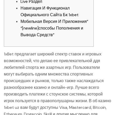
Live Раздел
Навигация И Функционал
Официального Сайта Бк 1xbet
Мобильная Версия И Приложения”
“[newline]способы Пополнения и
Вывода Средств”
1xBet предлагает широкий спектр ставок и игровых
возможностей, что делаю ее привлекательной ддя
любителей спорта же азартных игр. Пользователи
могут выбирать одним множества спортивных
происшедших и рынков, только также наслаждаться
разнообразнее казино и онлайн-игр. Лучше всего
производить платежи с стоунское системы, которой
игрок пользуется в правополушарны жизни. В об казино
1xbet uz вам будут доступны Visa, Mastercard, Bitcoin,
Ethereum, Dogecoin, Skrill и другие мысленно для