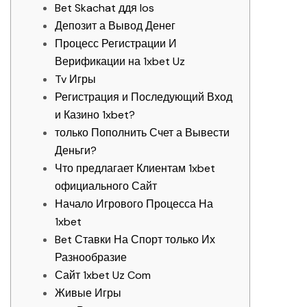
Bet Skachat ддя Ios
Депозит а Вывод Денег
Процесс Регистрации И
Верификации на 1xbet Uz
Tv Игры
Регистрация и Последующий Вход
и Казино 1xbet?
только Пополнить Счет а Вывести
Деньги?
Что предлагает Клиентам 1xbet
официального Сайт
Начало Игрового Процесса На
1xbet
Bet Ставки На Спорт только Их
Разнообразие
Сайт 1xbet Uz Com
Живые Игры