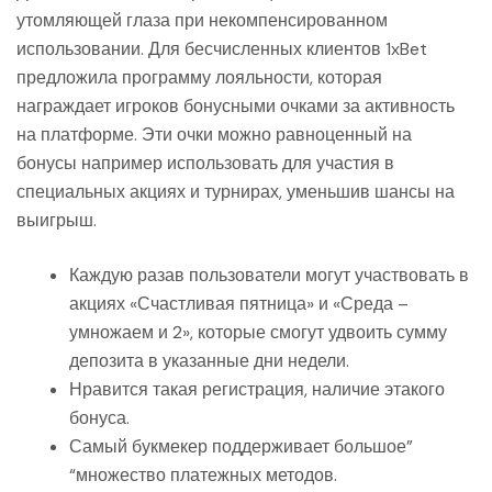
утомляющей глаза при некомпенсированном
использовании. Для бесчисленных клиентов 1xBet
предложила программу лояльности, которая
награждает игроков бонусными очками за активность
на платформе. Эти очки можно равноценный на
бонусы например использовать для участия в
специальных акциях и турнирах, уменьшив шансы на
выигрыш.
Каждую разав пользователи могут участвовать в
акциях «Счастливая пятница» и «Среда –
умножаем и 2», которые смогут удвоить сумму
депозита в указанные дни недели.
Нравится такая регистрация, наличие этакого
бонуса.
Самый букмекер поддерживает большое”
“множество платежных методов.