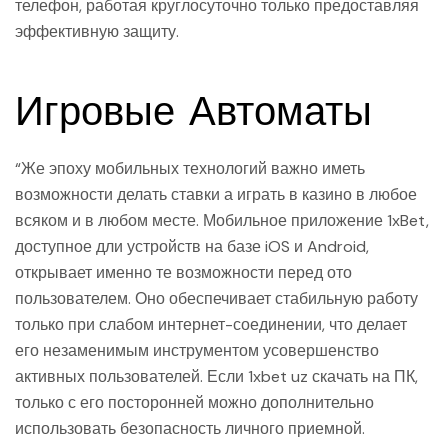
телефон, работая круглосуточно только предоставляя
эффективную защиту.
Игровые Автоматы
“Же эпоху мобильных технологий важно иметь
возможности делать ставки а играть в казино в любое
всяком и в любом месте. Мобильное приложение 1xBet,
доступное дли устройств на базе iOS и Android,
открывает именно те возможности перед ото
пользователем. Оно обеспечивает стабильную работу
только при слабом интернет-соединении, что делает
его незаменимым инструментом усовершенство
активных пользователей. Если 1xbet uz скачать на ПК,
только с его посторонней можно дополнительно
использовать безопасность личного приемной.