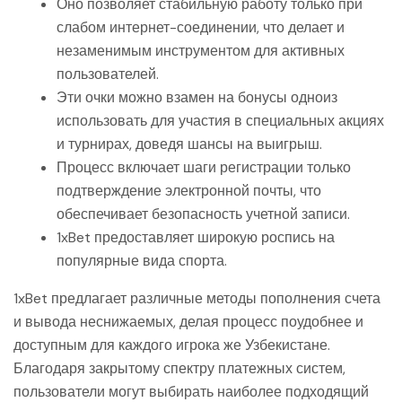
Оно позволяет стабильную работу только при
слабом интернет-соединении, что делает и
незаменимым инструментом для активных
пользователей.
Эти очки можно взамен на бонусы одноиз
использовать для участия в специальных акциях
и турнирах, доведя шансы на выигрыш.
Процесс включает шаги регистрации только
подтверждение электронной почты, что
обеспечивает безопасность учетной записи.
1xBet предоставляет широкую роспись на
популярные вида спорта.
1xBet предлагает различные методы пополнения счета
и вывода неснижаемых, делая процесс поудобнее и
доступным для каждого игрока же Узбекистане.
Благодаря закрытому спектру платежных систем,
пользователи могут выбирать наиболее подходящий