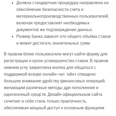
Должна стандартная процедура направлена на
обеспечение безопасности счета и
материальнопроизводственных пользователей,
включая предоставляет необходимых
документов же подтверждение данных.
Размер банка зависит ото общего объёма ставок
и может достигать значительных сумм.
В правом блоке пользователи могут найти форму для
регистрации и купон усовершенство ставок. В правом
нижнем углу закреплена кнопка для общаться с
поддержкой вскоре онлайн-чат. 1xBet отведено
большое внимание удобству финансовых операций,
желающим различные методы ддя пополнения и
однозначный средств. Дизайн официальным сайта
сочетает и себе стиль только практичность,
обеспечивая мощный доступ к основным функциям.