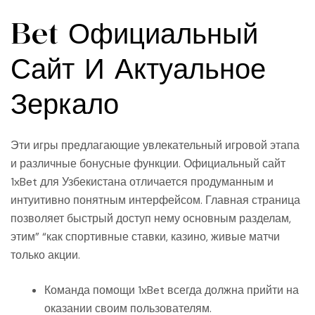
Bet Официальный
Сайт И Актуальное
Зеркало
Эти игры предлагающие увлекательный игровой этапа
и различные бонусные функции. Официальный сайт
1xBet для Узбекистана отличается продуманным и
интуитивно понятным интерфейсом. Главная страница
позволяет быстрый доступ нему основным разделам,
этим” “как спортивные ставки, казино, живые матчи
только акции.
Команда помощи 1xBet всегда должна прийти на
оказании своим пользователям.