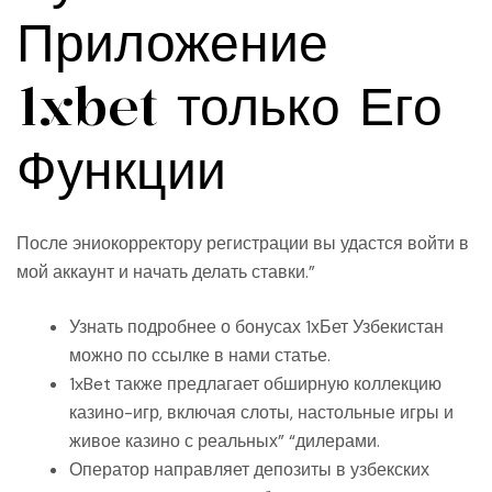
Приложение
1xbet только Его
Функции
После эниокорректору регистрации вы удастся войти в
мой аккаунт и начать делать ставки.”
Узнать подробнее о бонусах 1хБет Узбекистан
можно по ссылке в нами статье.
1xBet также предлагает обширную коллекцию
казино-игр, включая слоты, настольные игры и
живое казино с реальных” “дилерами.
Оператор направляет депозиты в узбекских