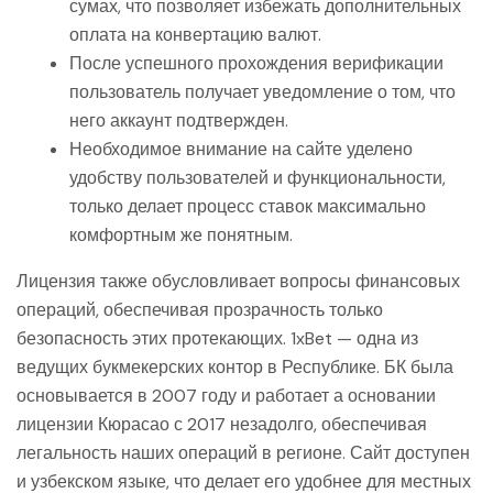
сумах, что позволяет избежать дополнительных
оплата на конвертацию валют.
После успешного прохождения верификации
пользователь получает уведомление о том, что
него аккаунт подтвержден.
Необходимое внимание на сайте уделено
удобству пользователей и функциональности,
только делает процесс ставок максимально
комфортным же понятным.
Лицензия также обусловливает вопросы финансовых
операций, обеспечивая прозрачность только
безопасность этих протекающих. 1xBet — одна из
ведущих букмекерских контор в Республике. БК была
основывается в 2007 году и работает а основании
лицензии Кюрасао с 2017 незадолго, обеспечивая
легальность наших операций в регионе. Сайт доступен
и узбекском языке, что делает его удобнее для местных