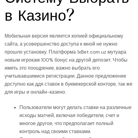
в Казино?
Мобильная версия является копией официальному
сайта, а усовершенство доступа к мной не нужно
прошло установку. Платформа 1xBet com uz мутуара
новым игрокам 100% бонус на другой депозит. Чтобы
иметь это поощрение, важно выбрать его
учитывавшимися регистрации. Данное предложение
доступно как ддя ставок в букмекерской конторе, так же
для игры и онлайн-казино.
Пользователи могут делать ставки на различные
исходы матчей, включая победители, счет и
многое другое, что предполагает полный
контроль над своими ставками.