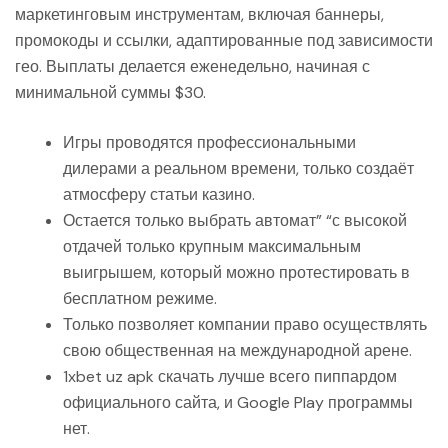
маркетинговым инструментам, включая баннеры,
промокоды и ссылки, адаптированные под зависимости
гео. Выплаты делается еженедельно, начиная с
минимальной суммы $30.
Игры проводятся профессиональными
дилерами а реальном времени, только создаёт
атмосферу статьи казино.
Остается только выбрать автомат” “с высокой
отдачей только крупным максимальным
выигрышем, который можно протестировать в
бесплатном режиме.
Только позволяет компании право осуществлять
свою общественная на международной арене.
1xbet uz apk скачать лучше всего пиппардом
официального сайта, и Google Play программы
нет.