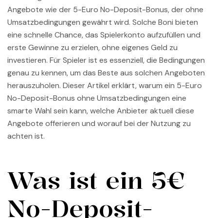
Angebote wie der 5-Euro No-Deposit-Bonus, der ohne
Umsatzbedingungen gewährt wird. Solche Boni bieten
eine schnelle Chance, das Spielerkonto aufzufüllen und
erste Gewinne zu erzielen, ohne eigenes Geld zu
investieren. Für Spieler ist es essenziell, die Bedingungen
genau zu kennen, um das Beste aus solchen Angeboten
herauszuholen. Dieser Artikel erklärt, warum ein 5-Euro
No-Deposit-Bonus ohne Umsatzbedingungen eine
smarte Wahl sein kann, welche Anbieter aktuell diese
Angebote offerieren und worauf bei der Nutzung zu
achten ist.
Was ist ein 5€
No-Deposit-