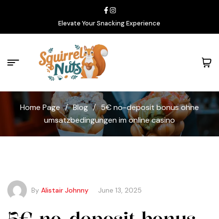
Elevate Your Snacking Experience
Home Page
/
Blog
/
5€ no-deposit bonus ohne
umsatzbedingungen im online casino
By
Alistair Johnny
June 13, 2025
5€ no-deposit bonus