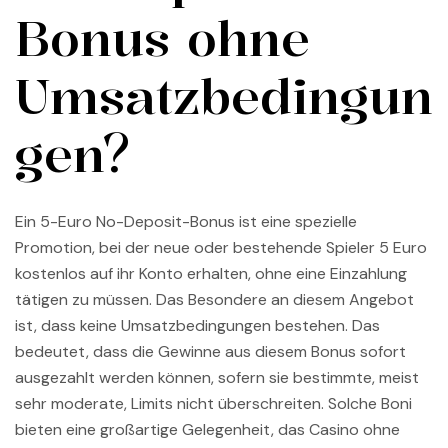
Bonus ohne
Umsatzbedingun
gen?
Ein 5-Euro No-Deposit-Bonus ist eine spezielle
Promotion, bei der neue oder bestehende Spieler 5 Euro
kostenlos auf ihr Konto erhalten, ohne eine Einzahlung
tätigen zu müssen. Das Besondere an diesem Angebot
ist, dass keine Umsatzbedingungen bestehen. Das
bedeutet, dass die Gewinne aus diesem Bonus sofort
ausgezahlt werden können, sofern sie bestimmte, meist
sehr moderate, Limits nicht überschreiten. Solche Boni
bieten eine großartige Gelegenheit, das Casino ohne