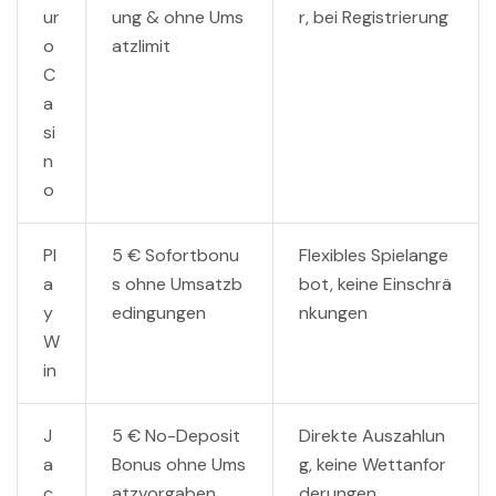
ur
ung & ohne Ums
r, bei Registrierung
o
atzlimit
C
a
si
n
o
Pl
5 € Sofortbonu
Flexibles Spielange
a
s ohne Umsatzb
bot, keine Einschrä
y
edingungen
nkungen
W
in
J
5 € No-Deposit
Direkte Auszahlun
a
Bonus ohne Ums
g, keine Wettanfor
c
atzvorgaben
derungen