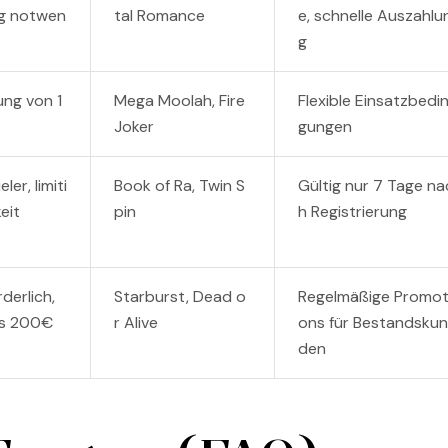
ng notwen
tal Romance
e, schnelle Auszahlu
g
ung von 1
Mega Moolah, Fire
Flexible Einsatzbedi
Joker
gungen
ler, limiti
Book of Ra, Twin S
Gültig nur 7 Tage na
eit
pin
h Registrierung
derlich,
Starburst, Dead o
Regelmäßige Promot
is 200€
r Alive
ons für Bestandskun
den