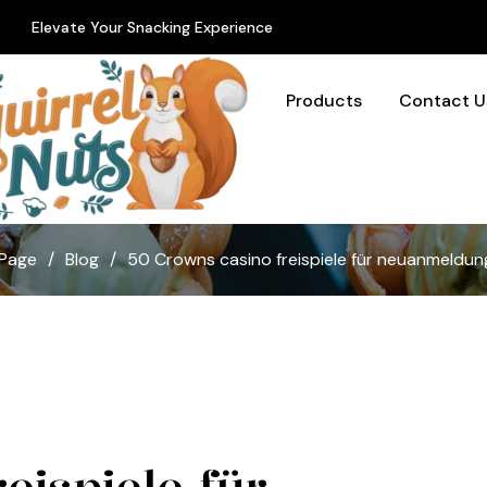
Elevate Your Snacking Experience
Products
Contact U
Page
/
Blog
/
50 Crowns casino freispiele für neuanmeldu
eispiele für