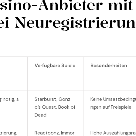
sino-Anbieter mit
ei Neuregistrieru
Verfügbare Spiele
Besonderheiten
 nötig, s
Starburst, Gonz
Keine Umsatzbeding
o’s Quest, Book of
ngen auf Freispiele
Dead
rierung,
Reactoonz, Immor
Hohe Auszahlungsra