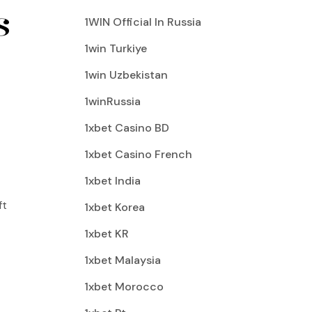
s
1WIN Official In Russia
1win Turkiye
1win Uzbekistan
1winRussia
1xbet Casino BD
1xbet Casino French
1xbet India
ft
1xbet Korea
1xbet KR
1xbet Malaysia
1xbet Morocco