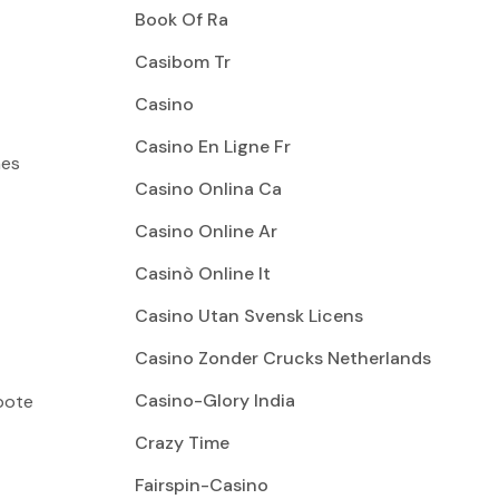
Book Of Ra
Casibom Tr
Casino
Casino En Ligne Fr
nes
Casino Onlina Ca
Casino Online Ar
Casinò Online It
Casino Utan Svensk Licens
Casino Zonder Crucks Netherlands
Casino-Glory India
ebote
Crazy Time
Fairspin-Casino