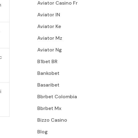
Aviator Casino Fr
n
Aviator IN
Aviator Ke
n
Aviator Mz
Aviator Ng
c
B1bet BR
Bankobet
Basaribet
i
Bbrbet Colombia
Bbrbet Mx
Bizzo Casino
Blog