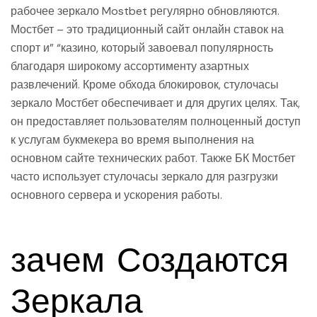
рабочее зеркало Mostbet регулярно обновляются.
Мостбет – это традиционный сайт онлайн ставок на
спорт и” “казино, который завоевал популярность
благодаря широкому ассортименту азартных
развлечений. Кроме обхода блокировок, стулочасы
зеркало Мостбет обеспечивает и для других целях. Так,
он предоставляет пользователям полноценный доступ
к услугам букмекера во время выполнения на
основном сайте технических работ. Также БК Мостбет
часто использует стулочасы зеркало для разгрузки
основного сервера и ускорения работы.
зачем Создаются
Зеркала