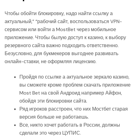
Чтобы обойти блокировку, надо найти ссылку а
актуальный,” “рабочий сайт, воспользоваться VPN-
сервисом или войти а MostBet через мобильное
приложение. Чтобы былую доступ к казино, к выбору
резервного сайта важно подходить ответственно.
Безусловно, для букмекеров выгоднее развивать
онлайн-ставки, не оформляя лицензию.
Пройдя по ссылке а актуальное зеркало казино,
вы сможете кроме проблем скачать приложение
Most Bet на свой Андроид например Айфон,
обойдя эти блокировки сайта.
Ряд игроков расстроен, что них Мостбет старая
версия больше не работаешь.
Все, никто хочет работать в России, должны
сделали это через ЦУПИС.