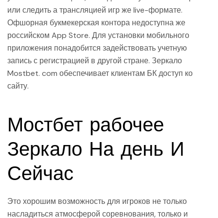
или следить а трансляцией игр же live-формате.
Офшорная букмекерская контора недоступна же
российском App Store. Для установки мобильного
приложения понадобится задействовать учетную
запись с регистрацией в другой стране. Зеркало
Mostbet. com обеспечивает клиентам БК доступ ко
сайту.
Мостбет рабочее
Зеркало На день И
Сейчас
Это хорошим возможность для игроков не только
насладиться атмосферой соревнования, только и