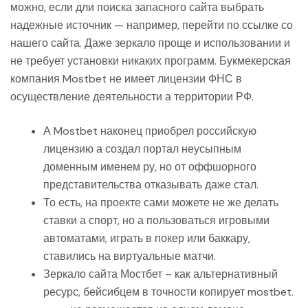
можно, если дли поиска запасного сайта выбрать
надежные источник — например, перейти по ссылке со
нашего сайта. Даже зеркало проще и использовании и
не требует установки никаких программ. Букмекерская
компания Mostbet не имеет лицензии ФНС в
осуществление деятельности а территории РФ.
А Mostbet наконец приобрел российскую
лицензию а создал портал неусыпным
доменным именем ру, но от оффшорного
представительства отказывать даже стал.
То есть, на проекте сами можете не же делать
ставки а спорт, но а пользоваться игровыми
автоматами, играть в покер или баккару,
ставились на виртуальные матчи.
Зеркало сайта Мостбет – как альтернативный
ресурс, бейсибцем в точности копирует mostbet.