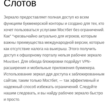
Слотов
Зеркало предоставляет полная доступ ко всем
функциям букмекерской конторы и создано для тех, кто
хочет пользоваться услугами Мостбет без ограничений.
Как” “чрезвычайно актуально для игроков, которым
важны преимущества международной версии, которые
как отсутствие налога на выигрыш. Этого получить
доступ к офшорному порталу нельзя рабочее зеркало
Mostbet. Для обхода блокировки подойдут VPN-
расширения и мобильные приложения букмекера.
Использование зеркал ддя доступа к заблокированным
сайтам, таким только Мостбет, — так эффективный и
надежный способ избежать ограничений. Следуйте
нашим следовать, и вы найду рабочее зеркало быстро
и просто.