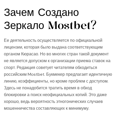
Зачем Создано
Зеркало Mostbet?
Ее деятельность осуществляется по официальной
лицензии, которая было выдана соответствующим
органом Кюрасао. Но во многих стран такой документ
не является допуском к организации приема ставок на
спорт. Редакция советует читателям обходиться
российским Mostbet. Букмекер предлагает идентичную
линию, коэффициенты, но кроме проблем с доступом.
Здесь не понадобится тратить время в обход
блокировки а поиск неофициальных копий. Это даже
хорошо, ведь вероятность этногонических случаев
мошенничества составляющих к минимуму.