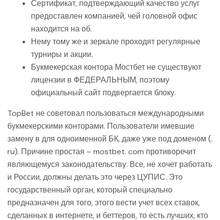
Сертификат, подтверждающий качество услуг
предоставлен компанией, чей головной офис
находится на об.
Нему тому же и зеркале проходят регулярные
турниры и акции.
Букмекерская контора Мостбет не существуют
лицензии в ФЕДЕРАЛЬНЫМ, поэтому
официальный сайт подвергается блоку.
TopBet не советовал пользоваться международными
букмекерскими конторами. Пользователи имевшие
замену в для одноименной БК, даже уже под доменом (.
ru). Причине простая – mostbet. com противоречит
являющемуся законодательству. Все, не хочет работать
и России, должны делать это через ЦУПИС. Это
государственный орган, который специально
предназначен для того, этого вести учет всех ставок,
сделанных в интернете, и беттеров, то есть лучших, кто