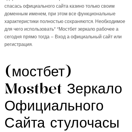
спасась официального сайта казино только своим
доменным именем, при этом все функциональные
характеристики полностью сохраняются. Необходимое
для чего использовать” “Мостбет зеркало рабочее а
сегодня прямо тогда – Вход а официальный сайт или
регистрация.
(мостбет)
Mostbet Зеркало
Официального
Сайта стулочасы