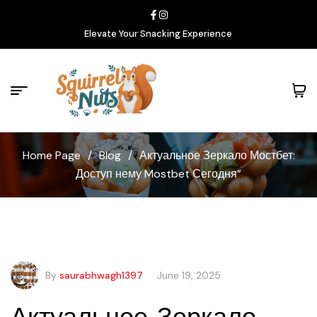
Elevate Your Snacking Experience
Home Page
/
Blog
/
Актуальное Зеркало Мостбет:
Доступ нему Mostbet Сегодня”
By
saurabhwagh1397
June 19, 2025
Актуальное Зеркало