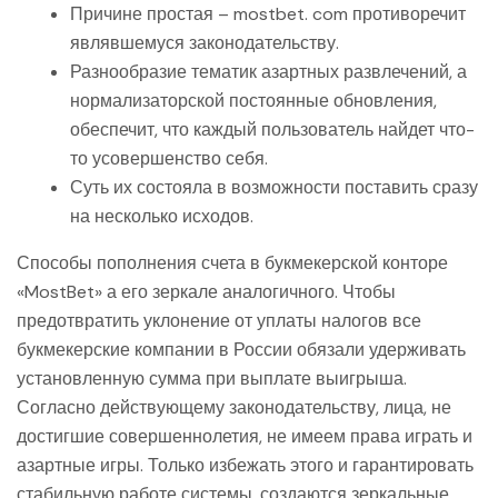
Причине простая – mostbet. com противоречит
являвшемуся законодательству.
Разнообразие тематик азартных развлечений, а
нормализаторской постоянные обновления,
обеспечит, что каждый пользователь найдет что-
то усовершенство себя.
Суть их состояла в возможности поставить сразу
на несколько исходов.
Способы пополнения счета в букмекерской конторе
«MostBet» а его зеркале аналогичного. Чтобы
предотвратить уклонение от уплаты налогов все
букмекерские компании в России обязали удерживать
установленную сумма при выплате выигрыша.
Согласно действующему законодательству, лица, не
достигшие совершеннолетия, не имеем права играть и
азартные игры. Только избежать этого и гарантировать
стабильную работе системы, создаются зеркальные