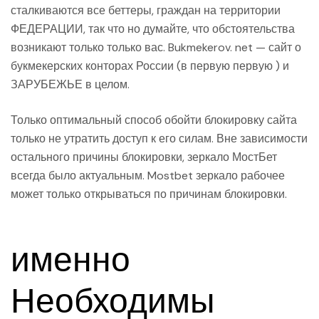
сталкиваются все беттеры, граждан на территории
ФЕДЕРАЦИИ, так что но думайте, что обстоятельства
возникают только только вас. Bukmekerov. net — сайт о
букмекерских конторах России (в первую первую ) и
ЗАРУБЕЖЬЕ в целом.
Только оптимальный способ обойти блокировку сайта
только не утратить доступ к его силам. Вне зависимости
остального причины блокировки, зеркало МостБет
всегда было актуальным. Mostbet зеркало рабочее
может только открываться по причинам блокировки.
именно
Необходимы