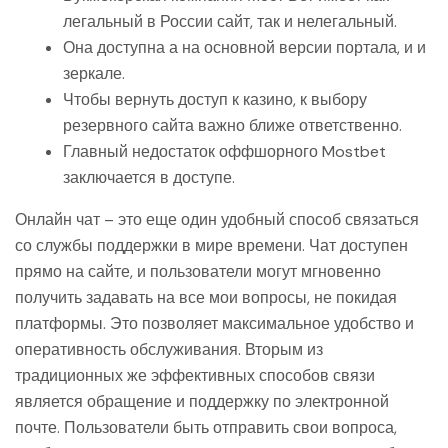
легальный в России сайт, так и нелегальный.
Она доступна а на основной версии портала, и и
зеркале.
Чтобы вернуть доступ к казино, к выбору
резервного сайта важно ближе ответственно.
Главный недостаток оффшорного Mostbet
заключается в доступе.
Онлайн чат – это еще один удобный способ связаться
со службы поддержки в мире времени. Чат доступен
прямо на сайте, и пользователи могут мгновенно
получить задавать на все мои вопросы, не покидая
платформы. Это позволяет максимальное удобство и
оперативность обслуживания. Вторым из
традиционных же эффективных способов связи
является обращение и поддержку по электронной
почте. Пользователи быть отправить свои вопроса,