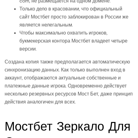
com, не размещается на одном домене.
Только дело в красовании, что официальный
сайт Мостбет просто заблокирован в России же
является нелегальным.
Чтобы максимально охватить игроков,
букмекерская контора Мостбет владеет четыре
версии.
Создана копия также предполагается автоматическую
синхронизацию данных. Как только выполнен вход в
аккаунт, отображаются актуальные собственные и
платежные данные игрока. Одновременно действует
несколько резервных ресурсов Мост Бет, даже принцип
действия аналогичен для всех.
Мостбет Зеркало Для