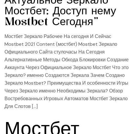
Мостбет: Доступ нему
Mostbet Сегодня”
Мостбет Зеркало Рабочее На сегодня И Сейчас
Mostbet 2021 Content (мостбет) Mostbet Зеркало
Официального Сайта стулочасы На Сегодня
Альтернативные Методы Обхода Блокировки Создание
Аккаунта Через Официальное Зеркало Мостбет Что это
Зеркало? именно Создаются Зеркала Зачем Создано
Зеркало Mostbet? Преимущества И особенности Игры
Через Зеркало именно Необходимы Зеркала? Обзор
Востребованных Игровых Автоматов Мостбет Зеркало
Для Слотов […]
Мостбет