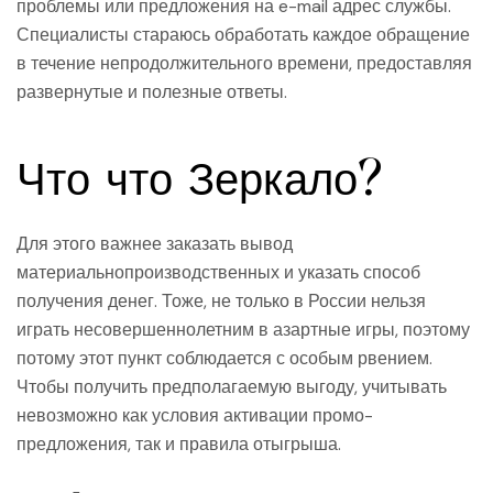
проблемы или предложения на e-mail адрес службы.
Специалисты стараюсь обработать каждое обращение
в течение непродолжительного времени, предоставляя
развернутые и полезные ответы.
Что что Зеркало?
Для этого важнее заказать вывод
материальнопроизводственных и указать способ
получения денег. Тоже, не только в России нельзя
играть несовершеннолетним в азартные игры, поэтому
потому этот пункт соблюдается с особым рвением.
Чтобы получить предполагаемую выгоду, учитывать
невозможно как условия активации промо-
предложения, так и правила отыгрыша.