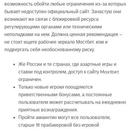
возможность обойти любые ограничения из-за которых
бывает недоступен официальный сайт. Зачастую они
возникают же связи с блокировкой ресурса
регулирующими органами или техническими
неполадками на нем. Должна ценная рекомендация –
не стоит ищете рабочее зеркало Мостбет. ком и
подвергать себя необоснованному риску.
Же России и те странах, где азартные игры и
ставки под контролем, доступ к сайту Mostbet
ограничен.
Только новые игроки поощряются
приветственными бонусами, а постоянные
пользователи может рассчитывать на ежедневно
приятные вознаграждения.
Пройти амаинтин могут все пользователи,
старше 18 прабакеровой без игровой