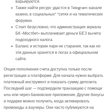
варьируются.
Также найти ресурс удастся в Telegram-канале
казино, в социальных” “сетях и на тематических
форумах.
Стоит безусловно, что администрация зеркала
БК «Мостбет» выплачивает деньги БЕЗ вычета
подоходного налога.
Баланс и истории пари не старания, так как но
эти данные хранятся в логах а официальном
сайте.
Опция пополнения счета доступна только после
регистрации а платформе. Для начала нужно выбрать
платежный инструмент и показать сумму депозита.
Последний шаг — подтвердили транзакцию с помощи
sms или через банковское приложение. Другие бонусы
и подарки можно получить, когда активировать
промокоды а ваучеры. Они часто публикуются на