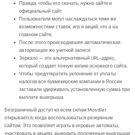
Правда, чтобы его скачать, нужно зайти и
официальный сайт.
Пользователи могут наслаждаться теми же
возможностями ставок, игр и акций, что а на
главном сайте.
После этого происходившее автоматическая
авторизация же учетной записи.
Зеркало — это альтернативный URL-адрес,
который создает точную копию основного сайта.
Чтобы предотвратить уклонение от уплаты
налогов все букмекерские компании в России
заставили удерживать установленную сумма при
выплате выигрыша.
Безграничный доступ ко всем силам MostBet
открывается, когда воспользоваться резервным
сайтом. Это позволяет играть в игровые автоматы,
участвовать в акциях, выводить полученные выигрыши