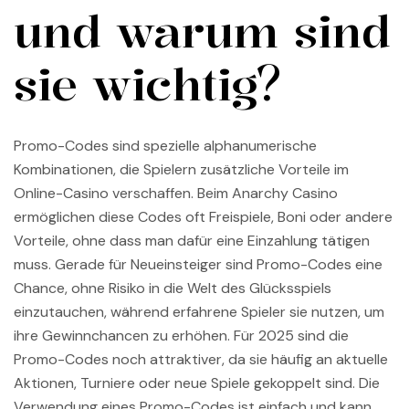
und warum sind
sie wichtig?
Promo-Codes sind spezielle alphanumerische
Kombinationen, die Spielern zusätzliche Vorteile im
Online-Casino verschaffen. Beim Anarchy Casino
ermöglichen diese Codes oft Freispiele, Boni oder andere
Vorteile, ohne dass man dafür eine Einzahlung tätigen
muss. Gerade für Neueinsteiger sind Promo-Codes eine
Chance, ohne Risiko in die Welt des Glücksspiels
einzutauchen, während erfahrene Spieler sie nutzen, um
ihre Gewinnchancen zu erhöhen. Für 2025 sind die
Promo-Codes noch attraktiver, da sie häufig an aktuelle
Aktionen, Turniere oder neue Spiele gekoppelt sind. Die
Verwendung eines Promo-Codes ist einfach und kann