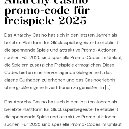
promo-code für
freispiele 2025
Das Anarchy Casino hat sich in den letzten Jahren als
beliebte Plattform für Glücksspielbegeisterte etabliert,
die spannende Spiele und attraktive Promo-Aktionen
suchen. Für 2025 sind spezielle Promo-Codes im Umlauf,
die Spielern zusätzliche Freispiele ermöglichen. Diese
Codes bieten eine hervorragende Gelegenheit, das
eigene Guthaben zu erhöhen und das Casinoerlebnis
ohne große eigene Investitionen zu genießen. In […]
Das Anarchy Casino hat sich in den letzten Jahren als
beliebte Plattform für Glücksspielbegeisterte etabliert,
die spannende Spiele und attraktive Promo-Aktionen
suchen. Für 2025 sind spezielle Promo-Codes im Umlauf,