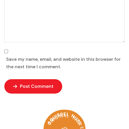
Save my name, email, and website in this browser for
the next time I comment.
Post Comment
SQUIRREL NUTS
ORIGINAL TASTE