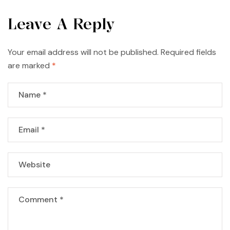
Leave A Reply
Your email address will not be published.
Required fields
are marked
*