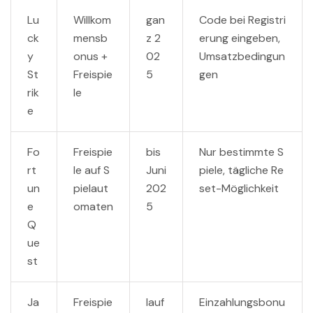
Lu
Willkom
gan
Code bei Registri
ck
mensb
z 2
erung eingeben,
y
onus +
02
Umsatzbedingun
St
Freispie
5
gen
rik
le
e
Fo
Freispie
bis
Nur bestimmte S
rt
le auf S
Juni
piele, tägliche Re
un
pielaut
202
set-Möglichkeit
e
omaten
5
Q
ue
st
Ja
Freispie
lauf
Einzahlungsbonu