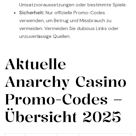
Umsatzvoraussetzungen oder bestimmte Spiele.
Sicherheit:
Nur offizielle Promo-Codes
verwenden, um Betrug und Missbrauch zu
vermeiden. Vermeiden Sie dubious Links oder
unzuverlässige Quellen.
Aktuelle
Anarchy Casino
Promo-Codes –
Übersicht 2025