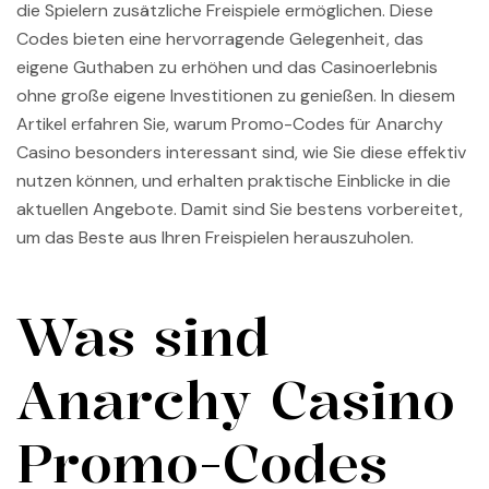
die Spielern zusätzliche Freispiele ermöglichen. Diese
Codes bieten eine hervorragende Gelegenheit, das
eigene Guthaben zu erhöhen und das Casinoerlebnis
ohne große eigene Investitionen zu genießen. In diesem
Artikel erfahren Sie, warum Promo-Codes für Anarchy
Casino besonders interessant sind, wie Sie diese effektiv
nutzen können, und erhalten praktische Einblicke in die
aktuellen Angebote. Damit sind Sie bestens vorbereitet,
um das Beste aus Ihren Freispielen herauszuholen.
Was sind
Anarchy Casino
Promo-Codes