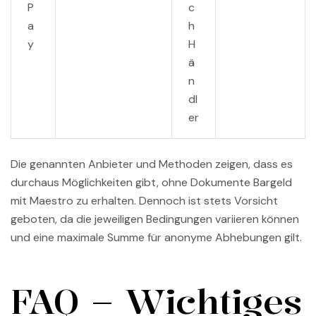
P
c
a
h
y
H
ä
n
dl
er
Die genannten Anbieter und Methoden zeigen, dass es
durchaus Möglichkeiten gibt, ohne Dokumente Bargeld
mit Maestro zu erhalten. Dennoch ist stets Vorsicht
geboten, da die jeweiligen Bedingungen variieren können
und eine maximale Summe für anonyme Abhebungen gilt.
FAQ – Wichtiges