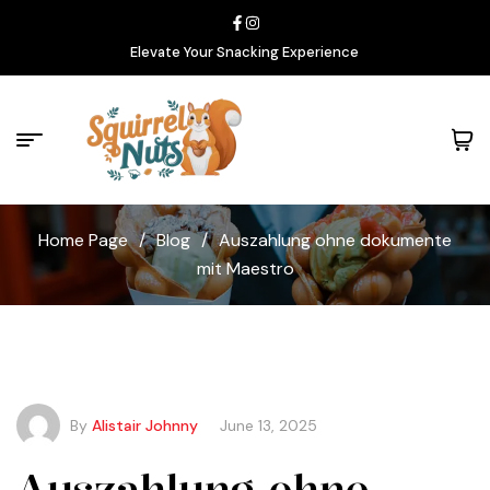
Elevate Your Snacking Experience
Home Page
/
Blog
/
Auszahlung ohne dokumente
mit Maestro
By
Alistair Johnny
June 13, 2025
Auszahlung ohne