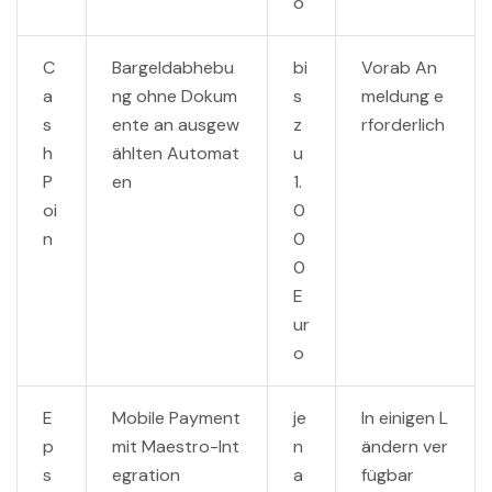
o
C
Bargeldabhebu
bi
Vorab An
a
ng ohne Dokum
s
meldung e
s
ente an ausgew
z
rforderlich
h
ählten Automat
u
P
en
1.
oi
0
n
0
0
E
ur
o
E
Mobile Payment
je
In einigen L
p
mit Maestro-Int
n
ändern ver
s
egration
a
fügbar