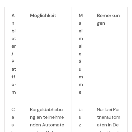
A
Möglichkeit
M
Bemerkun
n
a
gen
bi
xi
et
m
er
al
/
e
Pl
S
at
u
tf
m
or
m
m
e
C
Bargeldabhebu
bi
Nur bei Par
a
ng an teilnehme
s
tnerautom
s
nden Automate
z
aten in De