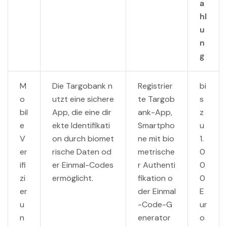
a
hl
u
n
g
M
Die Targobank n
Registrier
bi
o
utzt eine sichere
te Targob
s
bil
App, die eine dir
ank-App,
z
e
ekte Identifikati
Smartpho
u
V
on durch biomet
ne mit bio
1.
er
rische Daten od
metrische
0
ifi
er Einmal-Codes
r Authenti
0
zi
ermöglicht.
fikation o
0
er
der Einmal
E
u
-Code-G
ur
n
enerator
o