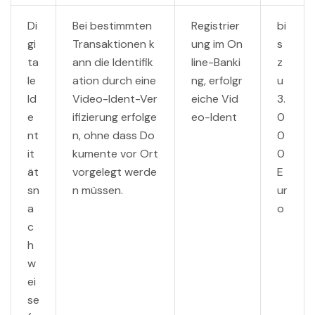
Di
Bei bestimmten
Registrier
bi
gi
Transaktionen k
ung im On
s
ta
ann die Identifik
line-Banki
z
le
ation durch eine
ng, erfolgr
u
Id
Video-Ident-Ver
eiche Vid
3.
e
ifizierung erfolge
eo-Ident
0
nt
n, ohne dass Do
0
it
kumente vor Ort
0
ät
vorgelegt werde
E
sn
n müssen.
ur
a
o
c
h
w
ei
se