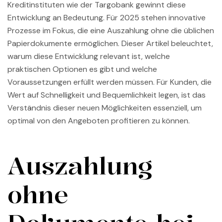
Kreditinstituten wie der Targobank gewinnt diese
Entwicklung an Bedeutung. Für 2025 stehen innovative
Prozesse im Fokus, die eine Auszahlung ohne die üblichen
Papierdokumente ermöglichen. Dieser Artikel beleuchtet,
warum diese Entwicklung relevant ist, welche
praktischen Optionen es gibt und welche
Voraussetzungen erfüllt werden müssen. Für Kunden, die
Wert auf Schnelligkeit und Bequemlichkeit legen, ist das
Verständnis dieser neuen Möglichkeiten essenziell, um
optimal von den Angeboten profitieren zu können.
Auszahlung
ohne