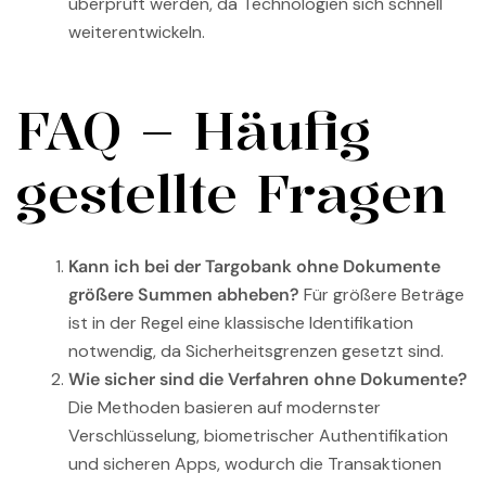
überprüft werden, da Technologien sich schnell
weiterentwickeln.
FAQ – Häufig
gestellte Fragen
Kann ich bei der Targobank ohne Dokumente
größere Summen abheben?
Für größere Beträge
ist in der Regel eine klassische Identifikation
notwendig, da Sicherheitsgrenzen gesetzt sind.
Wie sicher sind die Verfahren ohne Dokumente?
Die Methoden basieren auf modernster
Verschlüsselung, biometrischer Authentifikation
und sicheren Apps, wodurch die Transaktionen