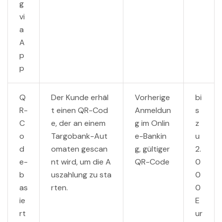
g
vi
a
A
p
p
Q
Der Kunde erhäl
Vorherige
bi
R-
t einen QR-Cod
Anmeldun
s
C
e, der an einem
g im Onlin
z
o
Targobank-Aut
e-Bankin
u
d
omaten gescan
g, gültiger
2.
e-
nt wird, um die A
QR-Code
0
b
uszahlung zu sta
0
as
rten.
0
ie
E
rt
ur