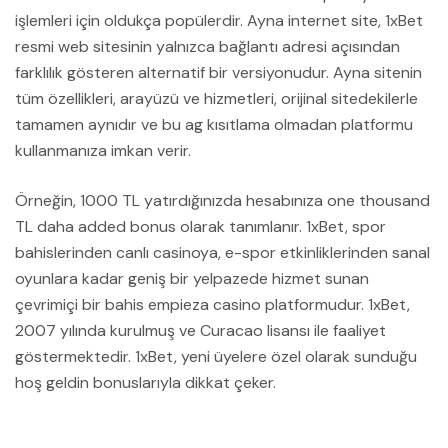
işlemleri için oldukça popülerdir. Ayna internet site, 1xBet
resmi web sitesinin yalnızca bağlantı adresi açısından
farklılık gösteren alternatif bir versiyonudur. Ayna sitenin
tüm özellikleri, arayüzü ve hizmetleri, orijinal sitedekilerle
tamamen aynıdır ve bu ag kısıtlama olmadan platformu
kullanmanıza imkan verir.
Örneğin, 1000 TL yatırdığınızda hesabınıza one thousand
TL daha added bonus olarak tanımlanır. 1xBet, spor
bahislerinden canlı casinoya, e-spor etkinliklerinden sanal
oyunlara kadar geniş bir yelpazede hizmet sunan
çevrimiçi bir bahis empieza casino platformudur. 1xBet,
2007 yılında kurulmuş ve Curacao lisansı ile faaliyet
göstermektedir. 1xBet, yeni üyelere özel olarak sunduğu
hoş geldin bonuslarıyla dikkat çeker.