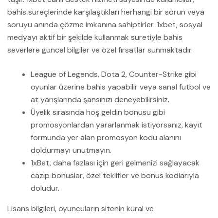
bahis süreçlerinde karşılaştıkları herhangi bir sorun veya
soruyu anında çözme imkanına sahiptirler. 1xbet, sosyal
medyayı aktif bir şekilde kullanmak suretiyle bahis
severlere güncel bilgiler ve özel fırsatlar sunmaktadır.
League of Legends, Dota 2, Counter-Strike gibi
oyunlar üzerine bahis yapabilir veya sanal futbol ve
at yarışlarında şansınızı deneyebilirsiniz.
Üyelik sırasında hoş geldin bonusu gibi
promosyonlardan yararlanmak istiyorsanız, kayıt
formunda yer alan promosyon kodu alanını
doldurmayı unutmayın.
1xBet, daha fazlası için geri gelmenizi sağlayacak
cazip bonuslar, özel teklifler ve bonus kodlarıyla
doludur.
Lisans bilgileri, oyuncuların sitenin kural ve