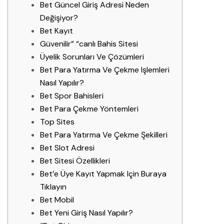
Bet Güncel Giriş Adresi Neden
Değişiyor?
Bet Kayıt
Güvenilir” “canlı Bahis Sitesi
Üyelik Sorunları Ve Çözümleri
Bet Para Yatırma Ve Çekme Işlemleri
Nasıl Yapılır?
Bet Spor Bahisleri
Bet Para Çekme Yöntemleri
Top Sites
Bet Para Yatırma Ve Çekme Şekilleri
Bet Slot Adresi
Bet Sitesi Özellikleri
Bet’e Üye Kayıt Yapmak Için Buraya
Tıklayın
Bet Mobil
Bet Yeni Giriş Nasıl Yapılır?