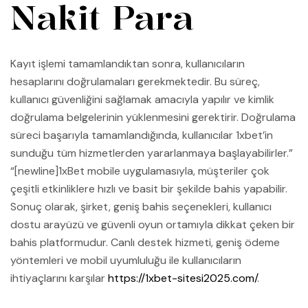
Nakit Para
Kayıt işlemi tamamlandıktan sonra, kullanıcıların
hesaplarını doğrulamaları gerekmektedir. Bu süreç,
kullanıcı güvenliğini sağlamak amacıyla yapılır ve kimlik
doğrulama belgelerinin yüklenmesini gerektirir. Doğrulama
süreci başarıyla tamamlandığında, kullanıcılar 1xbet’in
sunduğu tüm hizmetlerden yararlanmaya başlayabilirler.”
“[newline]1xBet mobile uygulamasıyla, müşteriler çok
çeşitli etkinliklere hızlı ve basit bir şekilde bahis yapabilir.
Sonuç olarak, şirket, geniş bahis seçenekleri, kullanıcı
dostu arayüzü ve güvenli oyun ortamıyla dikkat çeken bir
bahis platformudur. Canlı destek hizmeti, geniş ödeme
yöntemleri ve mobil uyumluluğu ile kullanıcıların
ihtiyaçlarını karşılar
https://1xbet-sitesi2025.com/
.