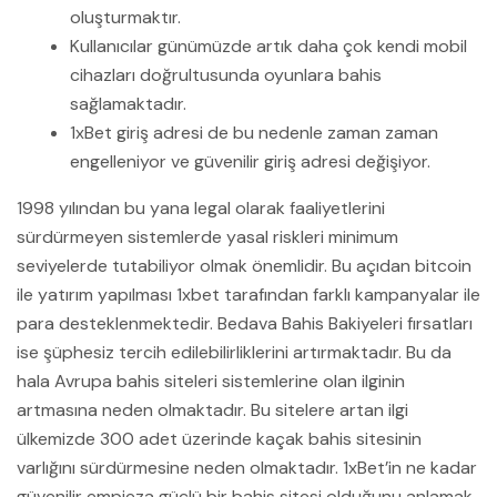
oluşturmaktır.
Kullanıcılar günümüzde artık daha çok kendi mobil
cihazları doğrultusunda oyunlara bahis
sağlamaktadır.
1xBet giriş adresi de bu nedenle zaman zaman
engelleniyor ve güvenilir giriş adresi değişiyor.
1998 yılından bu yana legal olarak faaliyetlerini
sürdürmeyen sistemlerde yasal riskleri minimum
seviyelerde tutabiliyor olmak önemlidir. Bu açıdan bitcoin
ile yatırım yapılması 1xbet tarafından farklı kampanyalar ile
para desteklenmektedir. Bedava Bahis Bakiyeleri fırsatları
ise şüphesiz tercih edilebilirliklerini artırmaktadır. Bu da
hala Avrupa bahis siteleri sistemlerine olan ilginin
artmasına neden olmaktadır. Bu sitelere artan ilgi
ülkemizde 300 adet üzerinde kaçak bahis sitesinin
varlığını sürdürmesine neden olmaktadır. 1xBet’in ne kadar
güvenilir empieza güçlü bir bahis sitesi olduğunu anlamak