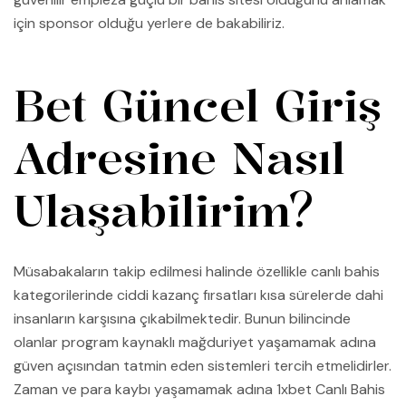
için sponsor olduğu yerlere de bakabiliriz.
Bet Güncel Giriş
Adresine Nasıl
Ulaşabilirim?
Müsabakaların takip edilmesi halinde özellikle canlı bahis
kategorilerinde ciddi kazanç fırsatları kısa sürelerde dahi
insanların karşısına çıkabilmektedir. Bunun bilincinde
olanlar program kaynaklı mağduriyet yaşamamak adına
güven açısından tatmin eden sistemleri tercih etmelidirler.
Zaman ve para kaybı yaşamamak adına 1xbet Canlı Bahis