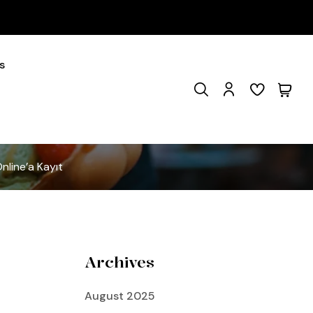
s
nline’a Kayıt
Archives
August 2025