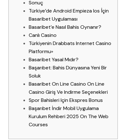
Sonuç
Türkiye’de Android Empieza Ios İçin
Basaribet Uygulaması
Basaribet’e Nasıl Bahis Oynanır?
Canlı Casino
Türkiyenin Drabbats Internet Casino
Platformu»
Basaribet Yasal Mıdır?
Başarıbet: Bahis Dünyasına Yeni Bir
Soluk
Basaribet On Line Casino On Line
Casino Giriş Ve Indirme Seçenekleri
Spor Bahisleri Için Ekspres Bonus
Başarıbet İndir Mobil Uygulama
Kurulum Rehberi 2025 On The Web
Courses