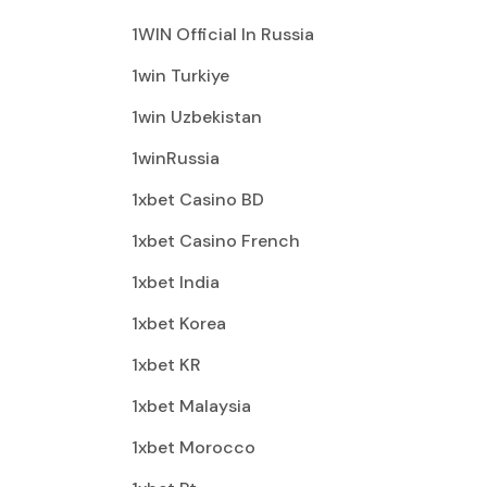
1WIN Official In Russia
1win Turkiye
1win Uzbekistan
1winRussia
1xbet Casino BD
1xbet Casino French
1xbet India
1xbet Korea
1xbet KR
1xbet Malaysia
1xbet Morocco