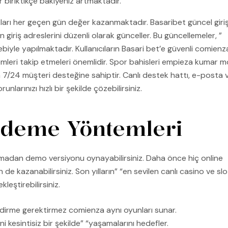
r biriktikçe bakiyeniz artmaktadır.
akları her geçen gün değer kazanmaktadır. Basaribet güncel giriş
çin giriş adreslerini düzenli olarak günceller. Bu güncellemeler, ”
biyle yapılmaktadır. Kullanıcıların Basari bet’e güvenli comienz
temleri takip etmeleri önemlidir. Spor bahisleri empieza kumar m
 7/24 müşteri desteğine sahiptir. Canlı destek hattı, e-posta 
larınızı hızlı bir şekilde çözebilirsiniz.
Ödeme Yöntemleri
almadan demo versiyonu oynayabilirsiniz. Daha önce hiç online
 kazanabilirsiniz. Son yılların” “en sevilen canlı casino ve slo
leştirebilirsiniz.
 indirme gerektirmez comienza aynı oyunları sunar.
 kesintisiz bir şekilde” “yaşamalarını hedefler.