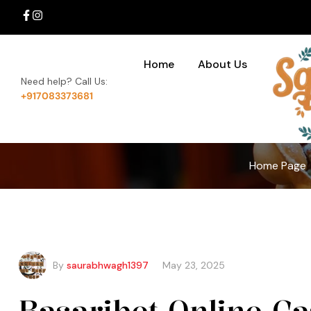
Home
About Us
Need help? Call Us:
+917083373681
Home Page
By
saurabhwagh1397
May 23, 2025
Basaribet Online Cas