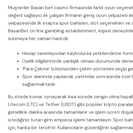
Müşteriler Basari bet casino firmasında farklı oyun seçene
değerli sağlayıcı ile çalışan firmanın geniş oyun yelpazesi 
yelpazesinde ilk etapta spor bahisleri, slot seçenekleri ve 
BasariBet on line gambling establishment, kişisel deneyimle
sunmaya her zaman hazırdır.
Hesap tanımlayıcıları kaybolursa yetkilendirme formu 
Üyelik bilgilerinizde yanlışlık olması durumunda den
‘Para Çekme’ bölümünden çekim yöntemini seçip gerekli
Spor alanında yapılacak yatırımlar sonrasında özel b
sağlanmaktadır.
Bu sitede kumar oynayarak kısa sürede zengin olma hayalleri
Litecoin (LTC) ve Tether (USDT) gibi popüler kripto paralarla
genellikle dakika arasında tamamlanır ve işlem ücreti düş
istediğiniz tutarı girin empieza işlemi tamamlayın. Spor bah
için, harika bir tercihtir. Kullanıcıların güvenliğinin sağla