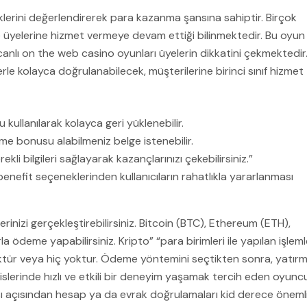
klerini değerlendirerek para kazanma şansına sahiptir. Birçok
ile üyelerine hizmet vermeye devam ettiği bilinmektedir. Bu oyun
canlı on the web casino oyunları üyelerin dikkatini çekmektedir
rle kolayca doğrulanabilecek, müşterilerine birinci sınıf hizmet
kullanılarak kolayca geri yüklenebilir.
eme bonusu alabilmeniz belge istenebilir.
 bilgileri sağlayarak kazançlarınızı çekebilirsiniz.”
enefit seçeneklerinden kullanıcıların rahatlıkla yararlanması
nizi gerçekleştirebilirsiniz. Bitcoin (BTC), Ethereum (ETH),
 ödeme yapabilirsiniz. Kripto” “para birimleri ile yapılan işleml
üktür veya hiç yoktur. Ödeme yöntemini seçtikten sonra, yatır
islerinde hızlı ve etkili bir deneyim yaşamak tercih eden oyunc
nması açısından hesap ya da evrak doğrulamaları kid derece önemli