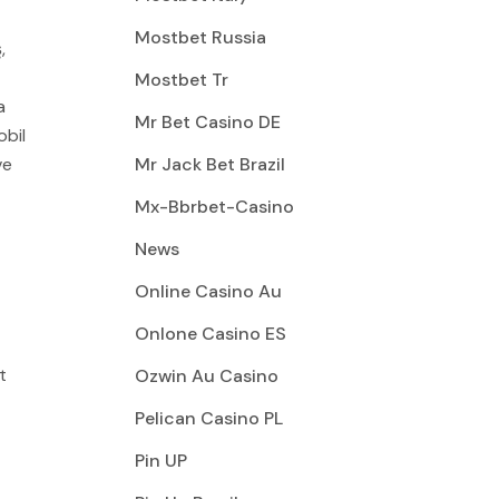
Mostbet Russia
,
Mostbet Tr
a
Mr Bet Casino DE
obil
ve
Mr Jack Bet Brazil
Mx-Bbrbet-Casino
News
Online Casino Au
Onlone Casino ES
t
Ozwin Au Casino
Pelican Casino PL
Pin UP