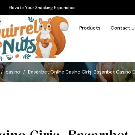
Elevate Your Snacking Experience
Products
Contact U
/
casino
/
Basaribet Online Casino Giriş ️ Başarıbet Casino O
ino Giriş ️ Başarıbet