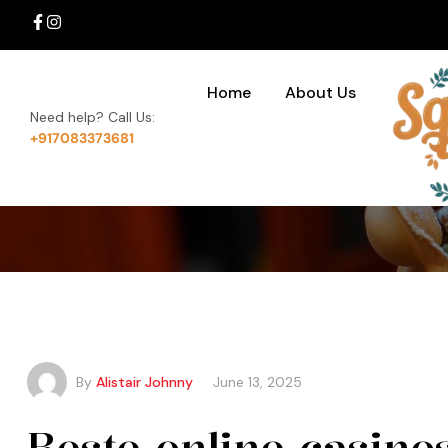
Home
About Us
Need help? Call Us:
+917083373681
By
Alistair Johnny
June 13, 2025
Beste online casino