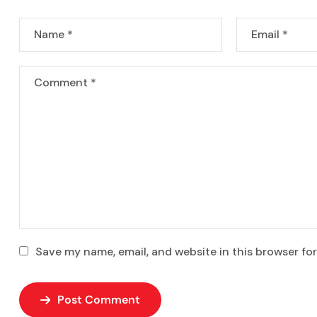
Save my name, email, and website in this browser fo
Post Comment