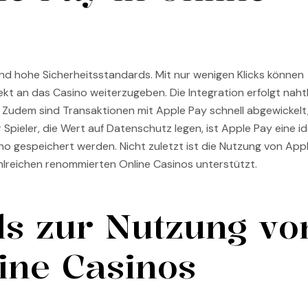
d hohe Sicherheitsstandards. Mit nur wenigen Klicks können
ekt an das Casino weiterzugeben. Die Integration erfolgt naht
 Zudem sind Transaktionen mit Apple Pay schnell abgewickelt,
 Spieler, die Wert auf Datenschutz legen, ist Apple Pay eine i
no gespeichert werden. Nicht zuletzt ist die Nutzung von App
hlreichen renommierten Online Casinos unterstützt.
ls zur Nutzung vo
ine Casinos