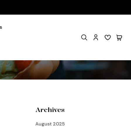
s
Archives
August 2025