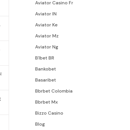
Aviator Casino Fr
Aviator IN
A
Aviator Ke
Aviator Mz
Aviator Ng
a
B1bet BR
Bankobet
l
Basaribet
Bbrbet Colombia
g
Bbrbet Mx
Bizzo Casino
Blog