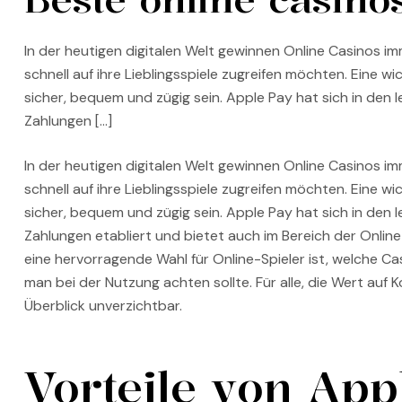
In der heutigen digitalen Welt gewinnen Online Casinos im
schnell auf ihre Lieblingsspiele zugreifen möchten. Eine wi
sicher, bequem und zügig sein. Apple Pay hat sich in den 
Zahlungen […]
In der heutigen digitalen Welt gewinnen Online Casinos im
schnell auf ihre Lieblingsspiele zugreifen möchten. Eine wi
sicher, bequem und zügig sein. Apple Pay hat sich in den 
Zahlungen etabliert und bietet auch im Bereich der Online 
eine hervorragende Wahl für Online-Spieler ist, welche 
man bei der Nutzung achten sollte. Für alle, die Wert auf K
Überblick unverzichtbar.
Vorteile von App