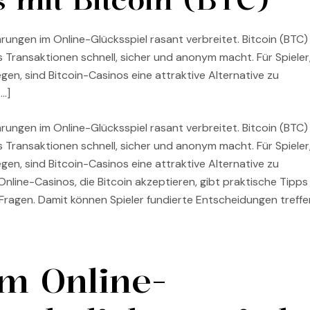
ungen im Online-Glücksspiel rasant verbreitet. Bitcoin (BTC) 
s Transaktionen schnell, sicher und anonym macht. Für Spieler,
n, sind Bitcoin-Casinos eine attraktive Alternative zu
[…]
ungen im Online-Glücksspiel rasant verbreitet. Bitcoin (BTC) 
s Transaktionen schnell, sicher und anonym macht. Für Spieler,
n, sind Bitcoin-Casinos eine attraktive Alternative zu
 Online-Casinos, die Bitcoin akzeptieren, gibt praktische Tipps 
Fragen. Damit können Spieler fundierte Entscheidungen treffe
m Online-