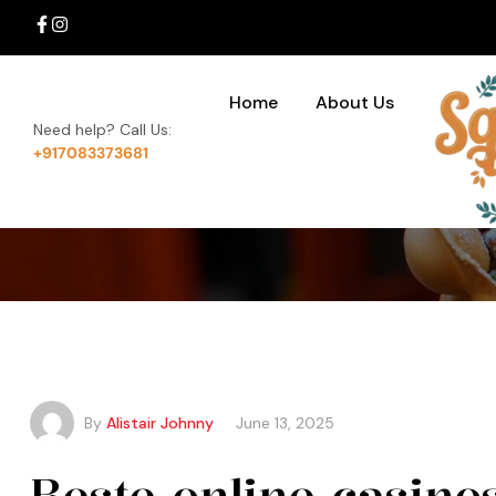
Home
About Us
Need help? Call Us:
+917083373681
By
Alistair Johnny
June 13, 2025
Beste online casino