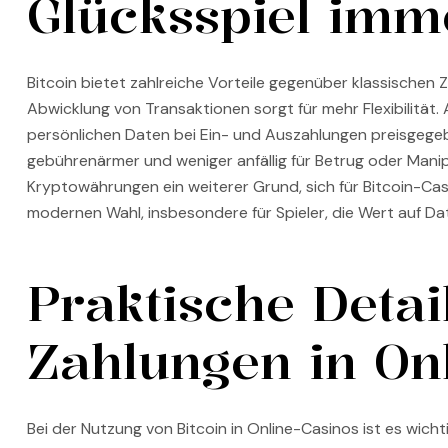
Glücksspiel imme
Bitcoin bietet zahlreiche Vorteile gegenüber klassischen
Abwicklung von Transaktionen sorgt für mehr Flexibilität. 
persönlichen Daten bei Ein- und Auszahlungen preisgege
gebührenärmer und weniger anfällig für Betrug oder Manipu
Kryptowährungen ein weiterer Grund, sich für Bitcoin-Cas
modernen Wahl, insbesondere für Spieler, die Wert auf Da
Praktische Detail
Zahlungen in On
Bei der Nutzung von Bitcoin in Online-Casinos ist es wich