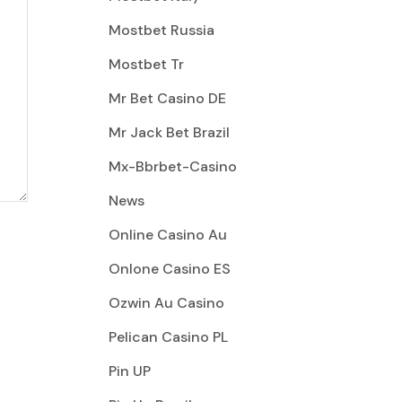
Mostbet Russia
Mostbet Tr
Mr Bet Casino DE
Mr Jack Bet Brazil
Mx-Bbrbet-Casino
News
Online Casino Au
Onlone Casino ES
Ozwin Au Casino
Pelican Casino PL
Pin UP