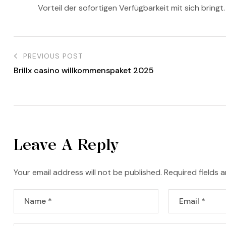
Vorteil der sofortigen Verfügbarkeit mit sich bringt.
PREVIOUS POST
Brillx casino willkommenspaket 2025
Leave A Reply
Your email address will not be published.
Required fields 