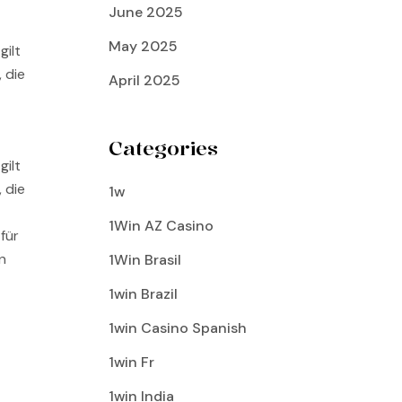
June 2025
May 2025
gilt
 die
April 2025
Categories
gilt
 die
1w
1Win AZ Casino
für
n
1Win Brasil
1win Brazil
1win Casino Spanish
1win Fr
1win India