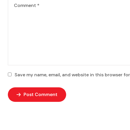
Save my name, email, and website in this browser fo
Post Comment