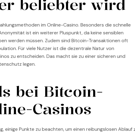
r beliebter wird
 Zahlungsmethoden im Online-Casino. Besonders die schnelle
Anonymität ist ein weiterer Pluspunkt, da keine sensiblen
ben werden müssen. Zudem sind Bitcoin-Transaktionen oft
lation. Für viele Nutzer ist die dezentrale Natur von
inos zu entscheiden. Das macht sie zu einer sicheren und
tenschutz legen.
s bei Bitcoin-
line-Casinos
tig, einige Punkte zu beachten, um einen reibungslosen Ablauf 