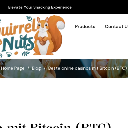
Elevate Your Snacking Experience
Products
Contact U
Home Page
/
Blog
/
Beste online casinos mit Bitcoin (BTC)
s mit Bitcoin (BTC)