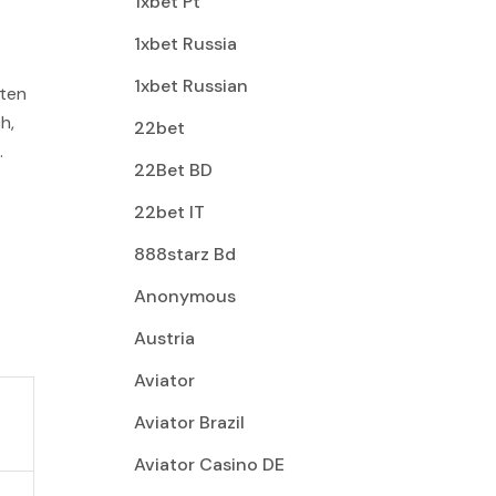
1xbet Pt
1xbet Russia
1xbet Russian
hten
h,
22bet
.
22Bet BD
22bet IT
888starz Bd
Anonymous
Austria
Aviator
Aviator Brazil
Aviator Casino DE