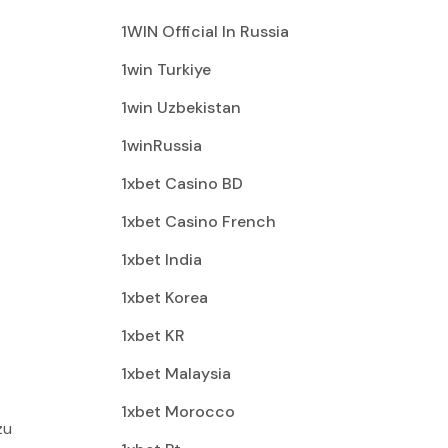
1WIN Official In Russia
1win Turkiye
1win Uzbekistan
1winRussia
1xbet Casino BD
1xbet Casino French
1xbet India
1xbet Korea
1xbet KR
1xbet Malaysia
1xbet Morocco
zu