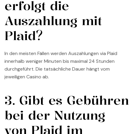
erfolgt die
Auszahlung mit
Plaid?
In den meisten Fällen werden Auszahlungen via Plaid
innerhalb weniger Minuten bis maximal 24 Stunden
durchgeführt. Die tatsächliche Dauer hängt vom
jeweiligen Casino ab.
3. Gibt es Gebühren
bei der Nutzung
von Plaid im