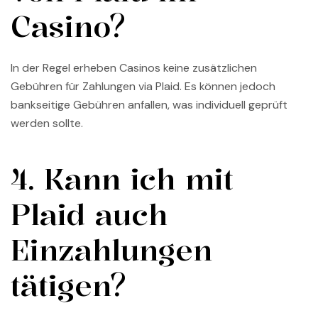
Casino?
In der Regel erheben Casinos keine zusätzlichen
Gebühren für Zahlungen via Plaid. Es können jedoch
bankseitige Gebühren anfallen, was individuell geprüft
werden sollte.
4. Kann ich mit
Plaid auch
Einzahlungen
tätigen?