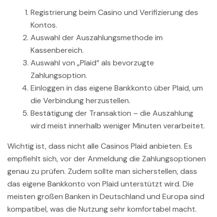
Registrierung beim Casino und Verifizierung des
Kontos.
Auswahl der Auszahlungsmethode im
Kassenbereich.
Auswahl von „Plaid“ als bevorzugte
Zahlungsoption.
Einloggen in das eigene Bankkonto über Plaid, um
die Verbindung herzustellen.
Bestätigung der Transaktion – die Auszahlung
wird meist innerhalb weniger Minuten verarbeitet.
Wichtig ist, dass nicht alle Casinos Plaid anbieten. Es
empfiehlt sich, vor der Anmeldung die Zahlungsoptionen
genau zu prüfen. Zudem sollte man sicherstellen, dass
das eigene Bankkonto von Plaid unterstützt wird. Die
meisten großen Banken in Deutschland und Europa sind
kompatibel, was die Nutzung sehr komfortabel macht.