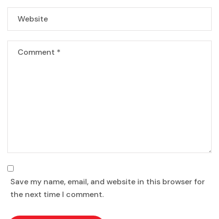
Save my name, email, and website in this browser for
the next time I comment.