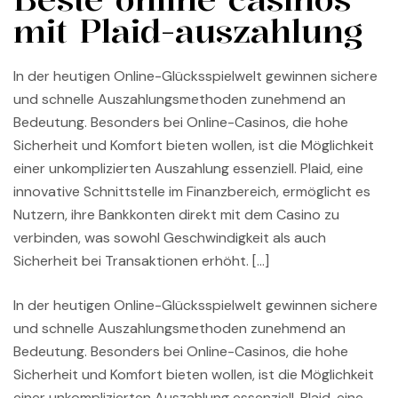
mit Plaid-auszahlung
In der heutigen Online-Glücksspielwelt gewinnen sichere
und schnelle Auszahlungsmethoden zunehmend an
Bedeutung. Besonders bei Online-Casinos, die hohe
Sicherheit und Komfort bieten wollen, ist die Möglichkeit
einer unkomplizierten Auszahlung essenziell. Plaid, eine
innovative Schnittstelle im Finanzbereich, ermöglicht es
Nutzern, ihre Bankkonten direkt mit dem Casino zu
verbinden, was sowohl Geschwindigkeit als auch
Sicherheit bei Transaktionen erhöht. […]
In der heutigen Online-Glücksspielwelt gewinnen sichere
und schnelle Auszahlungsmethoden zunehmend an
Bedeutung. Besonders bei Online-Casinos, die hohe
Sicherheit und Komfort bieten wollen, ist die Möglichkeit
einer unkomplizierten Auszahlung essenziell. Plaid, eine