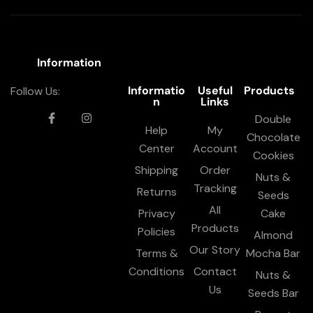
Information
Informatio
Useful
Products
Follow Us:
n
Links
Double
Help
My
Chocolate
Center
Account
Cookies
Shipping
Order
Nuts &
Tracking
Returns
Seeds
All
Privacy
Cake
Products
Policies
Almond
Our Story
Terms &
Mocha Bar
Conditions
Contact
Nuts &
Us
Seeds Bar