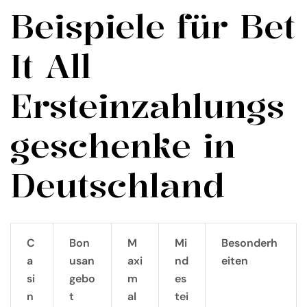
Beispiele für Bet
It All
Ersteinzahlungs
geschenke in
Deutschland
C
Bon
M
Mi
Besonderh
a
usan
axi
nd
eiten
si
gebo
m
es
n
t
al
tei