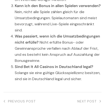
Kann ich den Bonus in allen Spielen verwenden?
Nein, nicht alle Spiele zählen gleich für die
Umsatzbedingungen. Spielautomaten sind meist
bevorzugt, während Live-Spiele eingeschränkt
sind.
Was passiert, wenn ich die Umsatzbedingungen
nicht erfülle?
Nicht erfüllte Bonus- oder
Gewinnansprüche verfallen nach Ablauf der Frist,
und es besteht kein Anspruch auf Auszahlung der
Bonusgewinne.
Sind Bet It All Casinos in Deutschland legal?
Solange sie eine gültige Glücksspiellizenz besitzen,
sind sie in Deutschland legal und sicher.
PREVIOUS POST
NEXT POST