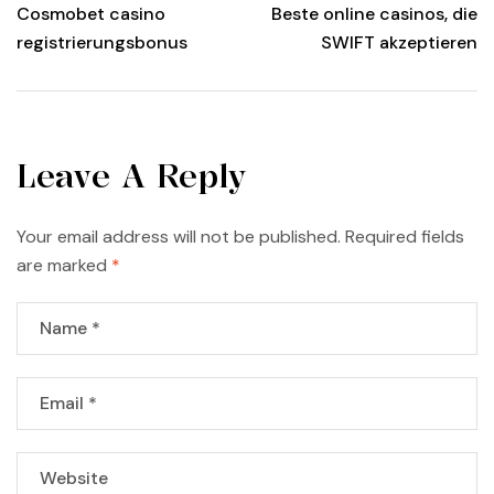
Cosmobet casino
Beste online casinos, die
registrierungsbonus
SWIFT akzeptieren
Leave A Reply
Your email address will not be published.
Required fields
are marked
*