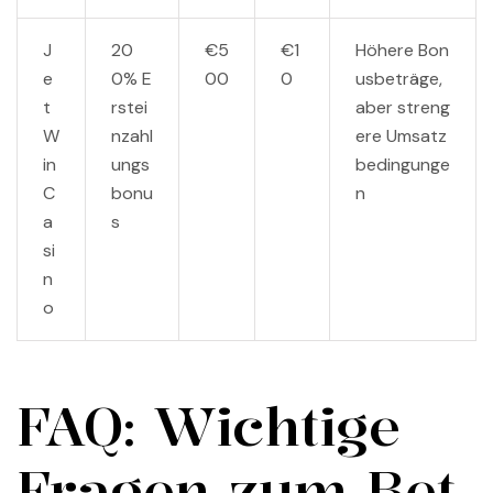
J
20
€5
€1
Höhere Bon
e
0% E
00
0
usbeträge,
t
rstei
aber streng
W
nzahl
ere Umsatz
in
ungs
bedingunge
C
bonu
n
a
s
si
n
o
FAQ: Wichtige
Fragen zum Bet