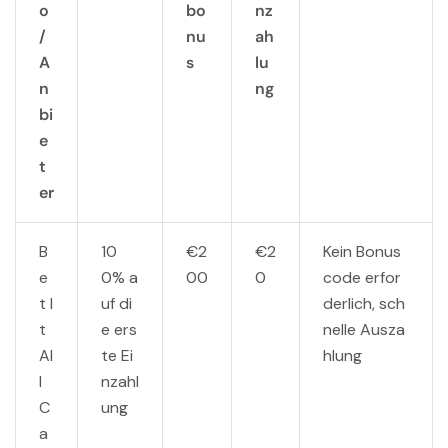
o
bo
nz
/
nu
ah
A
s
lu
n
ng
bi
e
t
er
B
10
€2
€2
Kein Bonus
e
0% a
00
0
code erfor
t I
uf di
derlich, sch
t
e ers
nelle Ausza
Al
te Ei
hlung
l
nzahl
C
ung
a