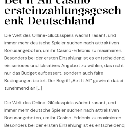
ersteinzahlungsgesch
enk Deutschland
Die Welt des Online-Glücksspiels wächst rasant, und
immer mehr deutsche Spieler suchen nach attraktiven
Bonusangeboten, um ihr Casino-Erlebnis zu maximieren.
Besonders bei der ersten Einzahlung ist es entscheidend,
ein seriöses und lukratives Angebot zu wählen, das nicht
nur das Budget aufbessert, sondern auch faire
Bedingungen bietet. Der Begriff „Bet It All“ gewinnt dabei
zunehmend an […]
Die Welt des Online-Glücksspiels wächst rasant, und
immer mehr deutsche Spieler suchen nach attraktiven
Bonusangeboten, um ihr Casino-Erlebnis zu maximieren.
Besonders bei der ersten Einzahlung ist es entscheidend,