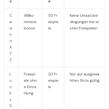
o
e
C
Willko
50 Fr
Keine Umsatzbe
a
mmens
eispie
dingungen bei er
si
bonus
le
sten Freispielen
n
o
X
Y
Z
L
Freispi
20 Fr
Nur auf ausgewä
u
ele ohn
eispie
hlten Slots gültig
c
e Einza
le
k
hlung
y
S