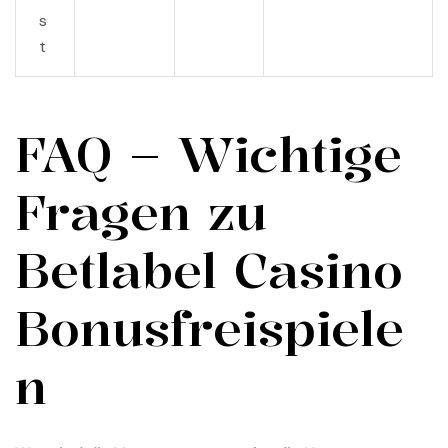
s
t
FAQ – Wichtige
Fragen zu
Betlabel Casino
Bonusfreispiele
n