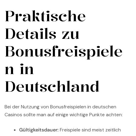
Praktische
Details zu
Bonusfreispiele
n in
Deutschland
Bei der Nutzung von Bonusfreispielen in deutschen
Casinos sollte man auf einige wichtige Punkte achten:
Gültigkeitsdauer:
Freispiele sind meist zeitlich