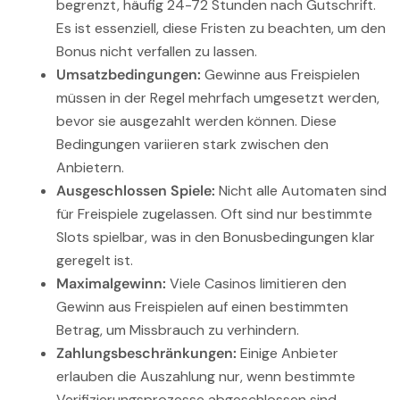
begrenzt, häufig 24-72 Stunden nach Gutschrift.
Es ist essenziell, diese Fristen zu beachten, um den
Bonus nicht verfallen zu lassen.
Umsatzbedingungen:
Gewinne aus Freispielen
müssen in der Regel mehrfach umgesetzt werden,
bevor sie ausgezahlt werden können. Diese
Bedingungen variieren stark zwischen den
Anbietern.
Ausgeschlossen Spiele:
Nicht alle Automaten sind
für Freispiele zugelassen. Oft sind nur bestimmte
Slots spielbar, was in den Bonusbedingungen klar
geregelt ist.
Maximalgewinn:
Viele Casinos limitieren den
Gewinn aus Freispielen auf einen bestimmten
Betrag, um Missbrauch zu verhindern.
Zahlungsbeschränkungen:
Einige Anbieter
erlauben die Auszahlung nur, wenn bestimmte
Verifizierungsprozesse abgeschlossen sind.