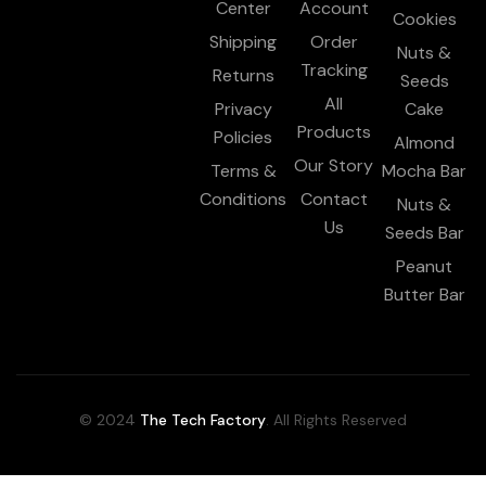
Center
Account
Cookies
Shipping
Order
Nuts &
Tracking
Returns
Seeds
All
Privacy
Cake
Products
Policies
Almond
Our Story
Terms &
Mocha Bar
Conditions
Contact
Nuts &
Us
Seeds Bar
Peanut
Butter Bar
© 2024
The Tech Factory
. All Rights Reserved