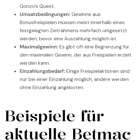
Gonzo’s Quest.
Umsatzbedingungen:
Gewinne aus
Bonusfreispielen müssen meist innerhalb eines
festgelegten Zeitrahmens mehrfach umgesetzt
werden, bevor eine Auszahlung möglich ist.
Maximalgewinn:
Es gibt oft eine Begrenzung für
den maximalen Gewinn, der aus Freispielen erzielt
werden kann.
Einzahlungsbedarf:
Einige Freispielaktionen sind
nur bei einer Einzahlung möglich, andere werden
ohne Einzahlung angeboten.
Beispiele für
aktuelle Betmac