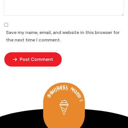
Save my name, email, and website in this browser for
the next time I comment.
Post Comment
SQUIRREL NUTS
ORIGINAL TASTE