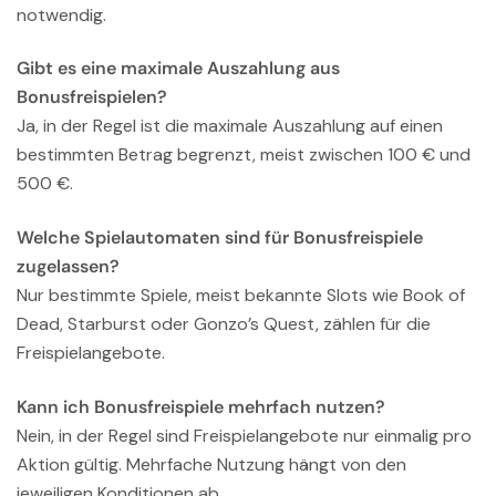
notwendig.
Gibt es eine maximale Auszahlung aus
Bonusfreispielen?
Ja, in der Regel ist die maximale Auszahlung auf einen
bestimmten Betrag begrenzt, meist zwischen 100 € und
500 €.
Welche Spielautomaten sind für Bonusfreispiele
zugelassen?
Nur bestimmte Spiele, meist bekannte Slots wie Book of
Dead, Starburst oder Gonzo’s Quest, zählen für die
Freispielangebote.
Kann ich Bonusfreispiele mehrfach nutzen?
Nein, in der Regel sind Freispielangebote nur einmalig pro
Aktion gültig. Mehrfache Nutzung hängt von den
jeweiligen Konditionen ab.