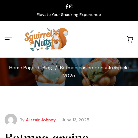
Elevate Your Snacking Experience
Home Page
/
Blog
/
Betmac casino bonusfreispiele
2025
By
Alistair Johnny
June 13, 2025
Betmac casino