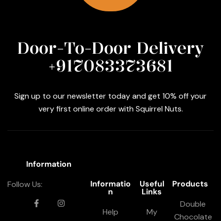
Door-To-Door Delivery
+917083373681
Sign up to our newsletter today and get 10% off your
very first online order with Squirrel Nuts.
Information
Informatio
Useful
Products
Follow Us:
n
Links
Double
Help
My
Chocolate