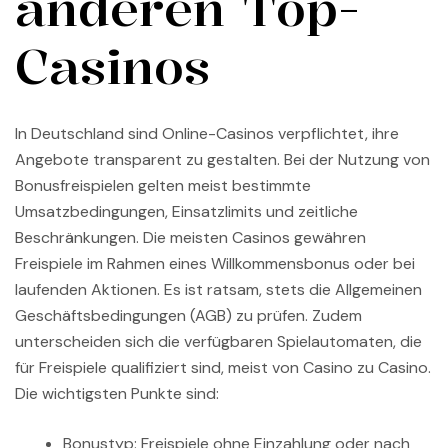
anderen Top-
Casinos
In Deutschland sind Online-Casinos verpflichtet, ihre
Angebote transparent zu gestalten. Bei der Nutzung von
Bonusfreispielen gelten meist bestimmte
Umsatzbedingungen, Einsatzlimits und zeitliche
Beschränkungen. Die meisten Casinos gewähren
Freispiele im Rahmen eines Willkommensbonus oder bei
laufenden Aktionen. Es ist ratsam, stets die Allgemeinen
Geschäftsbedingungen (AGB) zu prüfen. Zudem
unterscheiden sich die verfügbaren Spielautomaten, die
für Freispiele qualifiziert sind, meist von Casino zu Casino.
Die wichtigsten Punkte sind:
Bonustyp: Freispiele ohne Einzahlung oder nach