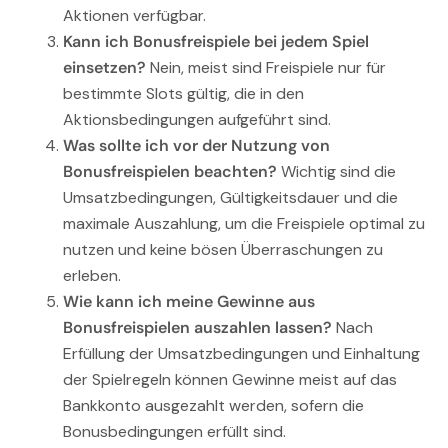
Aktionen verfügbar.
Kann ich Bonusfreispiele bei jedem Spiel
einsetzen?
Nein, meist sind Freispiele nur für
bestimmte Slots gültig, die in den
Aktionsbedingungen aufgeführt sind.
Was sollte ich vor der Nutzung von
Bonusfreispielen beachten?
Wichtig sind die
Umsatzbedingungen, Gültigkeitsdauer und die
maximale Auszahlung, um die Freispiele optimal zu
nutzen und keine bösen Überraschungen zu
erleben.
Wie kann ich meine Gewinne aus
Bonusfreispielen auszahlen lassen?
Nach
Erfüllung der Umsatzbedingungen und Einhaltung
der Spielregeln können Gewinne meist auf das
Bankkonto ausgezahlt werden, sofern die
Bonusbedingungen erfüllt sind.