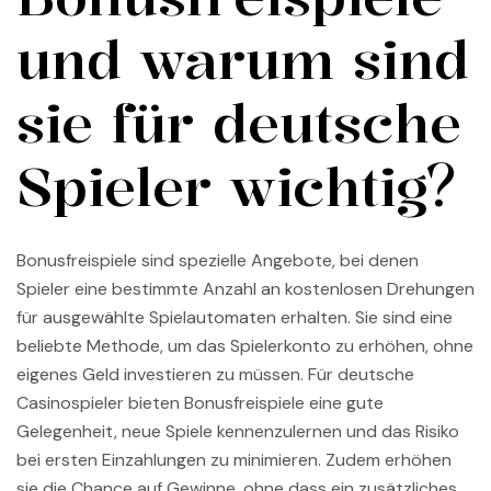
und warum sind
sie für deutsche
Spieler wichtig?
Bonusfreispiele sind spezielle Angebote, bei denen
Spieler eine bestimmte Anzahl an kostenlosen Drehungen
für ausgewählte Spielautomaten erhalten. Sie sind eine
beliebte Methode, um das Spielerkonto zu erhöhen, ohne
eigenes Geld investieren zu müssen. Für deutsche
Casinospieler bieten Bonusfreispiele eine gute
Gelegenheit, neue Spiele kennenzulernen und das Risiko
bei ersten Einzahlungen zu minimieren. Zudem erhöhen
sie die Chance auf Gewinne, ohne dass ein zusätzliches