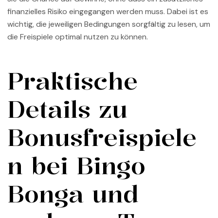
finanzielles Risiko eingegangen werden muss. Dabei ist es
wichtig, die jeweiligen Bedingungen sorgfältig zu lesen, um
die Freispiele optimal nutzen zu können.
Praktische
Details zu
Bonusfreispiele
n bei Bingo
Bonga und