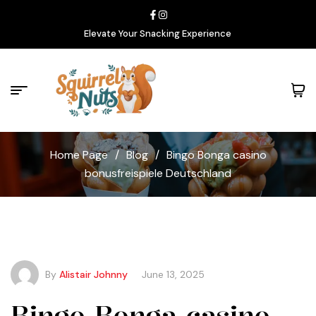
Elevate Your Snacking Experience
Home Page
/
Blog
/
Bingo Bonga casino
bonusfreispiele Deutschland
By
Alistair Johnny
June 13, 2025
Bingo Bonga casino