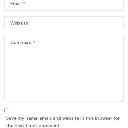
Save my name, email, and website in this browser for
the next time I comment.