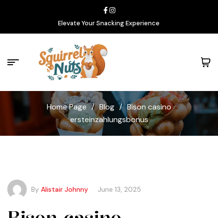
Elevate Your Snacking Experience
Home Page
/
Blog
/
Bison casino
ersteinzahlungsbonus
By
Alistair Johnny
June 13, 2025
Bison casino