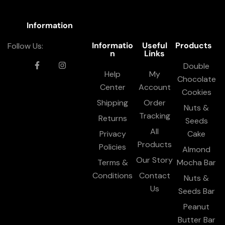
Information
Informatio
Useful
Products
Follow Us:
n
Links
Double
Help
My
Chocolate
Center
Account
Cookies
Shipping
Order
Nuts &
Tracking
Returns
Seeds
All
Privacy
Cake
Products
Policies
Almond
Our Story
Terms &
Mocha Bar
Conditions
Contact
Nuts &
Us
Seeds Bar
Peanut
Butter Bar