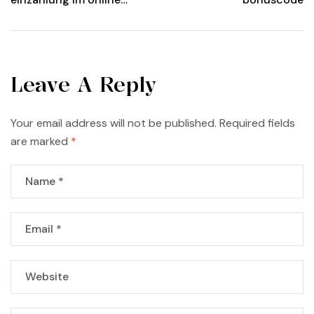
casino
Leave A Reply
Your email address will not be published.
Required fields
are marked
*