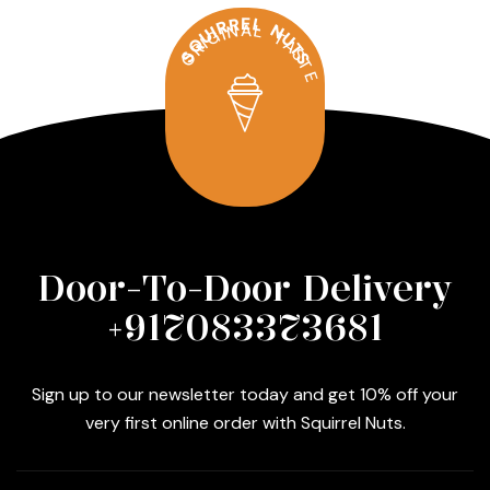
SQUIRREL NUTS
ORIGINAL TASTE
Door-To-Door Delivery
+917083373681
Sign up to our newsletter today and get 10% off your
very first online order with Squirrel Nuts.