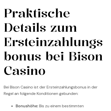
Praktische
Details zum
Ersteinzahlungs
bonus bei Bison
Casino
Bei Bison Casino ist der Ersteinzahlungsbonus in der
Regel an folgende Konditionen gebunden:
Bonushöhe:
Bis zu einem bestimmten