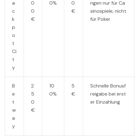
a
0
0%
0
ngen nur für Ca
c
0
€
sinospiele, nicht
k
€
für Poker
p
o
t
Ci
t
y
B
2
10
5
Schnelle Bonusf
e
5
0%
€
reigabe bei erst
t
0
er Einzahlung
w
€
a
y