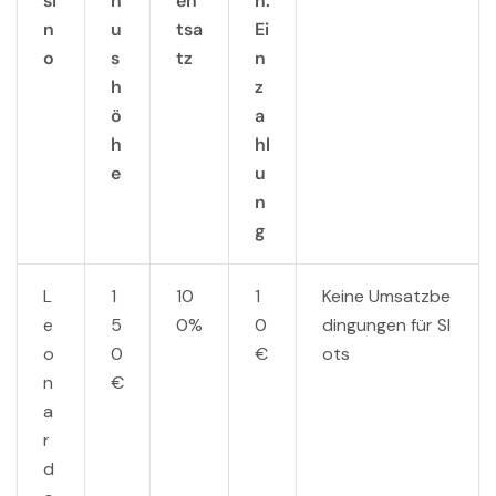
si
n
en
n.
n
u
tsa
Ei
o
s
tz
n
h
z
ö
a
h
hl
e
u
n
g
L
1
10
1
Keine Umsatzbe
e
5
0%
0
dingungen für Sl
o
0
€
ots
n
€
a
r
d