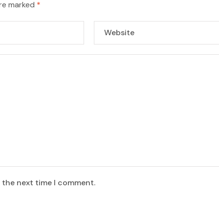
are marked
*
r the next time I comment.