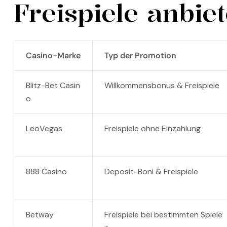
Freispiele anbie
Casino-Marke
Typ der Promotion
Blitz-Bet Casin
Willkommensbonus & Freispiele
o
LeoVegas
Freispiele ohne Einzahlung
888 Casino
Deposit-Boni & Freispiele
Betway
Freispiele bei bestimmten Spiele