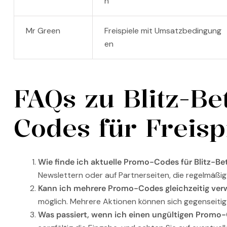
n
Mr Green
Freispiele mit Umsatzbedingung
en
FAQs zu Blitz-B
Codes für Freisp
Wie finde ich aktuelle Promo-Codes für Blitz-Be
Newslettern oder auf Partnerseiten, die regelmäßig
Kann ich mehrere Promo-Codes gleichzeitig ve
möglich. Mehrere Aktionen können sich gegenseitig
Was passiert, wenn ich einen ungültigen Promo