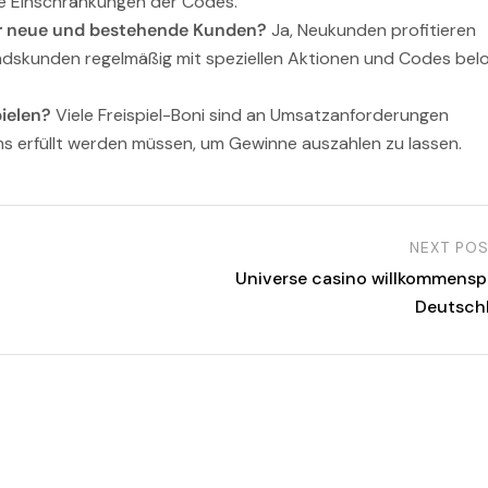
lle Einschränkungen der Codes.
für neue und bestehende Kunden?
Ja, Neukunden profitieren
skunden regelmäßig mit speziellen Aktionen und Codes bel
ielen?
Viele Freispiel-Boni sind an Umsatzanforderungen
s erfüllt werden müssen, um Gewinne auszahlen zu lassen.
NEXT PO
Universe casino willkommensp
Deutsch