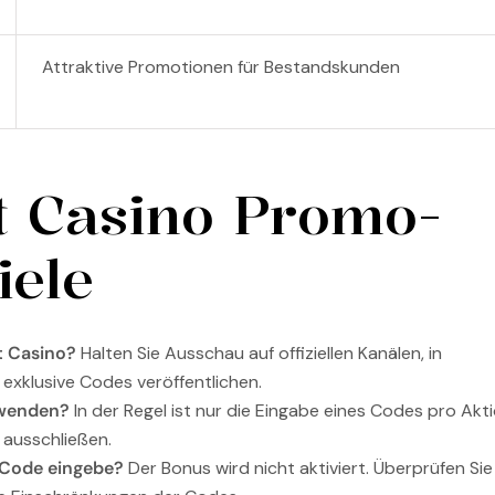
Attraktive Promotionen für Bestandskunden
et Casino Promo-
iele
t Casino?
Halten Sie Ausschau auf offiziellen Kanälen, in
 exklusive Codes veröffentlichen.
rwenden?
In der Regel ist nur die Eingabe eines Codes pro Akt
 ausschließen.
-Code eingebe?
Der Bonus wird nicht aktiviert. Überprüfen Sie