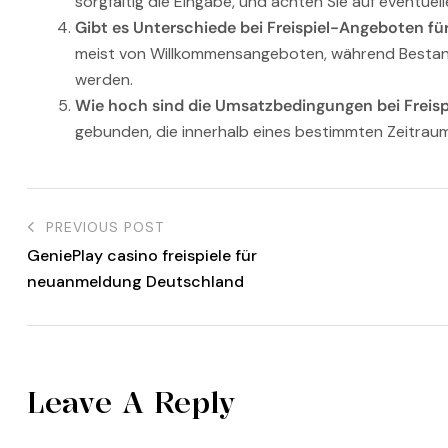
sorgfältig die Eingabe, und achten Sie auf eventue
Gibt es Unterschiede bei Freispiel-Angeboten 
meist von Willkommensangeboten, während Bestand
werden.
Wie hoch sind die Umsatzbedingungen bei Freisp
gebunden, die innerhalb eines bestimmten Zeitraum
PREVIOUS POST
GeniePlay casino freispiele für
neuanmeldung Deutschland
Leave A Reply