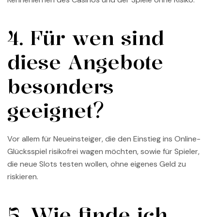
4. Für wen sind
diese Angebote
besonders
geeignet?
Vor allem für Neueinsteiger, die den Einstieg ins Online-
Glücksspiel risikofrei wagen möchten, sowie für Spieler,
die neue Slots testen wollen, ohne eigenes Geld zu
riskieren.
5. Wie finde ich