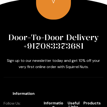
Door-To-Door Delivery
+917083373681
Sign up to our newsletter today and get 10% off your
very first online order with Squirrel Nuts.
Information
Informatio
Useful
Products
Follow Us:
n
Links