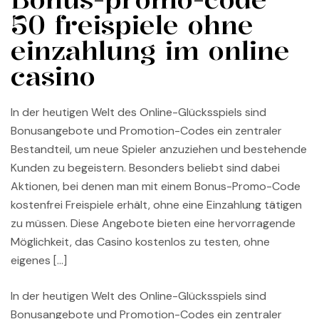
50 freispiele ohne
einzahlung im online
casino
In der heutigen Welt des Online-Glücksspiels sind
Bonusangebote und Promotion-Codes ein zentraler
Bestandteil, um neue Spieler anzuziehen und bestehende
Kunden zu begeistern. Besonders beliebt sind dabei
Aktionen, bei denen man mit einem Bonus-Promo-Code
kostenfrei Freispiele erhält, ohne eine Einzahlung tätigen
zu müssen. Diese Angebote bieten eine hervorragende
Möglichkeit, das Casino kostenlos zu testen, ohne
eigenes […]
In der heutigen Welt des Online-Glücksspiels sind
Bonusangebote und Promotion-Codes ein zentraler