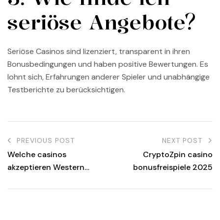
seriöse Angebote?
Seriöse Casinos sind lizenziert, transparent in ihren
Bonusbedingungen und haben positive Bewertungen. Es
lohnt sich, Erfahrungen anderer Spieler und unabhängige
Testberichte zu berücksichtigen.
PREVIOUS POST
NEXT POST
Welche casinos
CryptoZpin casino
akzeptieren Western
bonusfreispiele 2025
Union? 2025