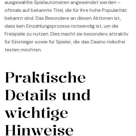
ausgewählte Spielautomaten angewendet werden –
oftmals auf bekannte Titel, die für ihre hohe Popularität
bekannt sind. Das Besondere an diesen Aktionen ist,
dass kein Einzahlungsprozess notwendig ist, um die
Freispiele zu nutzen. Dies macht sie besonders attraktiv
für Einsteiger sowie für Spieler, die das Casino risikofrei
testen möchten.
Praktische
Details und
wichtige
Hinweise