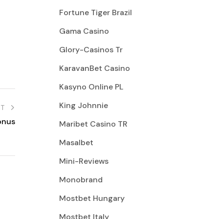
Fortune Tiger Brazil
Gama Casino
Glory-Casinos Tr
KaravanBet Casino
Kasyno Online PL
King Johnnie
ST
onus
Maribet Casino TR
Masalbet
Mini-Reviews
Monobrand
Mostbet Hungary
Mostbet Italy