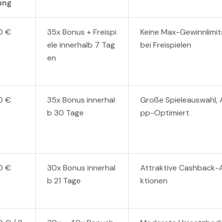
ung
0 €
35x Bonus + Freispi
Keine Max-Gewinnlimit
ele innerhalb 7 Tag
bei Freispielen
en
0 €
35x Bonus innerhal
Große Spieleauswahl, 
b 30 Tage
pp-Optimiert
0 €
30x Bonus innerhal
Attraktive Cashback-
b 21 Tage
ktionen