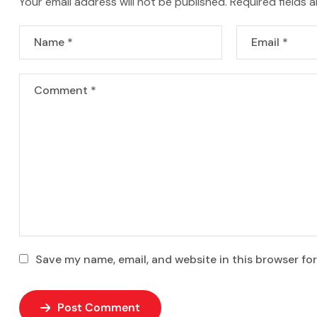
Your email address will not be published.
Required fields 
Save my name, email, and website in this browser fo
Post Comment