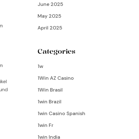
June 2025
May 2025
um
April 2025
Categories
um
1w
1Win AZ Casino
kel
 und
1Win Brasil
1win Brazil
1win Casino Spanish
1win Fr
1win India