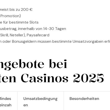
 meist bis zu 200 €
 Promotion)
le für bestimmte Slots
nusbetrag, innerhalb von 14-30 Tagen
Skrill, Neteller), Paysafecard
en oder Bonusgeldern müssen bestimmte Umsatzvorgaben erfü
ngebote bei
ten Casinos 2025
indes
Umsatzbedingung
Besonderheiten
einzah
en