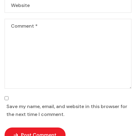
Save my name, email, and website in this browser for
the next time I comment.
Post Comment