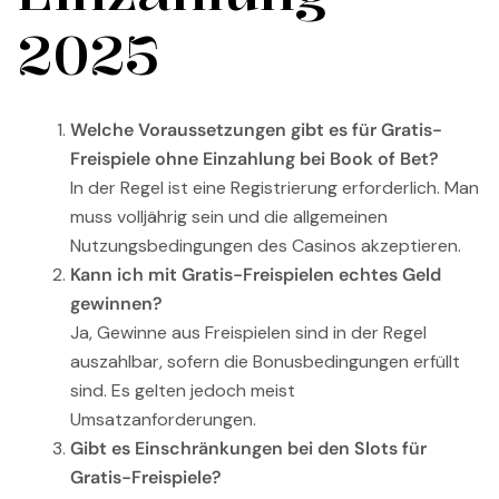
2025
Welche Voraussetzungen gibt es für Gratis-
Freispiele ohne Einzahlung bei Book of Bet?
In der Regel ist eine Registrierung erforderlich. Man
muss volljährig sein und die allgemeinen
Nutzungsbedingungen des Casinos akzeptieren.
Kann ich mit Gratis-Freispielen echtes Geld
gewinnen?
Ja, Gewinne aus Freispielen sind in der Regel
auszahlbar, sofern die Bonusbedingungen erfüllt
sind. Es gelten jedoch meist
Umsatzanforderungen.
Gibt es Einschränkungen bei den Slots für
Gratis-Freispiele?