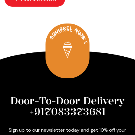
SQUIRREL NUTS
ORIGINAL TASTE
Door-To-Door Delivery
+917083373681
Sign up to our newsletter today and get 10% off your