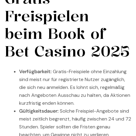
Freispielen
beim Book of
Bet Casino 2025
Verfügbarkeit:
Gratis-Freispiele ohne Einzahlung
sind meist nur für registrierte Nutzer zugänglich,
die sich neu anmelden. Es lohnt sich, regelmäßig
nach Angeboten Ausschau zu halten, da Aktionen
kurzfristig enden können.
Gültigkeitsdauer:
Solche Freispiel-Angebote sind
meist zeitlich begrenzt, häufig zwischen 24 und 72
Stunden. Spieler sollten die Fristen genau
beachten, um Gewinne nicht zu verlieren.