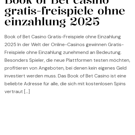
gratis-freispiele ohne
einzahlung 2025
Book of Bet Casino Gratis-Freispiele ohne Einzahlung
2025 In der Welt der Online-Casinos gewinnen Gratis-
Freispiele ohne Einzahlung zunehmend an Bedeutung.
Besonders Spieler, die neue Plattformen testen möchten,
profitieren von Angeboten, bei denen kein eigenes Geld
investiert werden muss. Das Book of Bet Casino ist eine
beliebte Adresse für alle, die sich mit kostenlosen Spins
vertraut […]