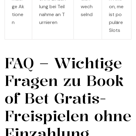
ge Ak
lung bei Teil
wech
on, me
tione
nahme an T
selnd
ist po
n
urnieren
puläre
Slots
FAQ – Wichtige
Fragen zu Book
of Bet Gratis-
Freispielen ohne
Einzahlung