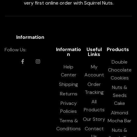
very first online order with Squirrel Nuts.
Information
Informatio
Useful
Products
Follow Us:
n
Links
Double
Help
My
Chocolate
Center
Account
Cookies
Shipping
Order
Nuts &
Tracking
Returns
Seeds
All
Privacy
Cake
Products
Policies
Almond
Our Story
Terms &
Mocha Bar
Conditions
Contact
Nuts &
Us