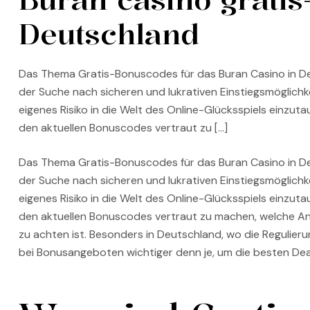
Deutschland
Das Thema Gratis-Bonuscodes für das Buran Casino in De
der Suche nach sicheren und lukrativen Einstiegsmöglich
eigenes Risiko in die Welt des Online-Glücksspiels einzutauc
den aktuellen Bonuscodes vertraut zu […]
Das Thema Gratis-Bonuscodes für das Buran Casino in De
der Suche nach sicheren und lukrativen Einstiegsmöglich
eigenes Risiko in die Welt des Online-Glücksspiels einzutauc
den aktuellen Bonuscodes vertraut zu machen, welche An
zu achten ist. Besonders in Deutschland, wo die Regulieru
bei Bonusangeboten wichtiger denn je, um die besten Deals