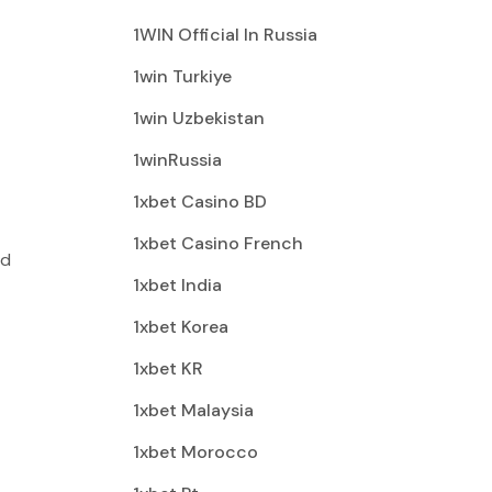
1WIN Official In Russia
1win Turkiye
1win Uzbekistan
1winRussia
1xbet Casino BD
1xbet Casino French
nd
1xbet India
1xbet Korea
1xbet KR
1xbet Malaysia
1xbet Morocco