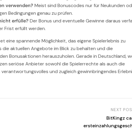
ten verwenden?
Meist sind Bonuscodes nur für Neukunden od
iligen Bedingungen genau zu prüfen.
icht erfülle?
Der Bonus und eventuelle Gewinne daraus verfa
r Frist erfüllt werden.
t eine spannende Möglichkeit, das eigene Spielerlebnis zu
s die aktuellen Angebote im Blick zu behalten und die
 den Bonusaktionen herauszuholen. Gerade in Deutschland, w
tzen seriöse Anbieter sowohl die Spielerrechte als auch die
n verantwortungsvolles und zugleich gewinnbringendes Erlebn
NEXT PO
BitKingz ca
ersteinzahlungsgesc