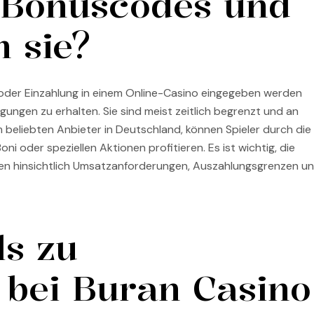
-Bonuscodes und
n sie?
 oder Einzahlung in einem Online-Casino eingegeben werden
ungen zu erhalten. Sie sind meist zeitlich begrenzt und an
 beliebten Anbieter in Deutschland, können Spieler durch die
oder speziellen Aktionen profitieren. Es ist wichtig, die
onen hinsichtlich Umsatzanforderungen, Auszahlungsgrenzen u
ls zu
bei Buran Casino