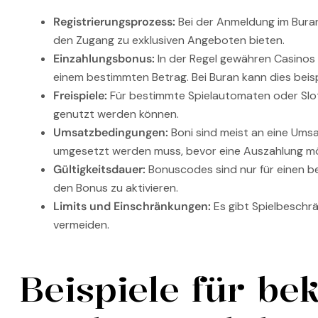
Registrierungsprozess:
Bei der Anmeldung im Buran
den Zugang zu exklusiven Angeboten bieten.
Einzahlungsbonus:
In der Regel gewähren Casinos 
einem bestimmten Betrag. Bei Buran kann dies beis
Freispiele:
Für bestimmte Spielautomaten oder Slot
genutzt werden können.
Umsatzbedingungen:
Boni sind meist an eine Ums
umgesetzt werden muss, bevor eine Auszahlung mög
Gültigkeitsdauer:
Bonuscodes sind nur für einen bes
den Bonus zu aktivieren.
Limits und Einschränkungen:
Es gibt Spielbeschr
vermeiden.
Beispiele für be