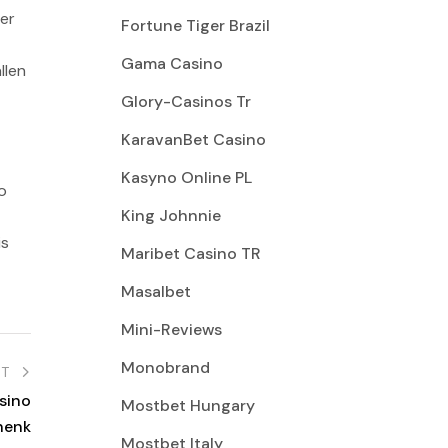
er
Fortune Tiger Brazil
Gama Casino
llen
Glory-Casinos Tr
KaravanBet Casino
Kasyno Online PL
o
King Johnnie
is
Maribet Casino TR
Masalbet
Mini-Reviews
Monobrand
ST
sino
Mostbet Hungary
henk
Mostbet Italy