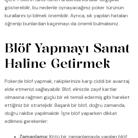
gösterebilir, bu nedenle oynayacağınız poker türünün
kurallarını iyi bilmek önemlidir. Ayrıca, sık yapılan hataları
öğrenip bunlardan kaçınmayı da önemli bulmalısınız.
Blöf Yapmayı Sanat
Haline Getirmek
Pokerde blöf yapmak, rakiplerinize karşı ciddi bir avantaj
elde etmenizi sağlayabilir. Blöf, elinizde zayıf kartlar
olmasına rağmen güçlü bir eli temsil edermiş gibi hareket
ettiğiniz bir stratejidir. Başarılı bir blöf, doğru zamanda,
doğru rakibe yapılmalıdır. İşte blöf yaparken dikkat
edilmesi gerekenler:
Zamanlama:
Kötü bir zamanlamayla yapılan blöf