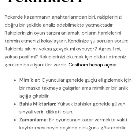
Pokerde kazanmanın anahtarlarından biri, rakiplerinizi
doğru bir şekilde analiz edebilmekte yatmaktadır.
Rakiplerinizin oyun tarzını anlamak, onların hamlelerini
tahmin etmenizi kolaylaştırır. Kendinize şu soruları sorun:
Rakibiniz sıkı mı yoksa gevşek mi oynuyor? Agresif mi,
yoksa pasif mi? Rakiplerinizi okumak için dikkat etmeniz
gereken bazı işaretler vardır:
Casibom hesap açma
Mimikler:
Oyuncular genelde güçlü eli gizlemek için
bir maske takmaya çalışırlar ama mimikler bir anlık
açığa çıkabilir.
Bahis Miktarları:
Yüksek bahisler genelde güven
sinyali verir, dikkatli olun.
Zamanlama:
Bir oyuncunun karar vermekte vakit
kaybetmesi neyin peşinde olduğunu gösterebilir.