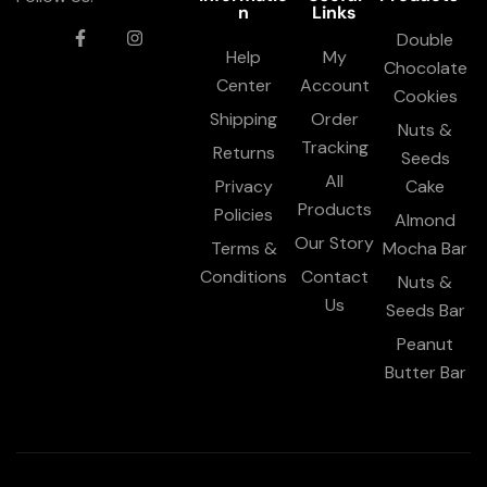
n
Links
Double
Help
My
Chocolate
Center
Account
Cookies
Shipping
Order
Nuts &
Tracking
Returns
Seeds
All
Privacy
Cake
Products
Policies
Almond
Our Story
Terms &
Mocha Bar
Conditions
Contact
Nuts &
Us
Seeds Bar
Peanut
Butter Bar