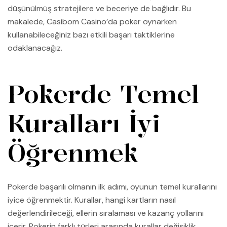
düşünülmüş stratejilere ve beceriye de bağlıdır. Bu
makalede, Casibom Casino’da poker oynarken
kullanabileceğiniz bazı etkili başarı taktiklerine
odaklanacağız.
Pokerde Temel
Kuralları İyi
Öğrenmek
Pokerde başarılı olmanın ilk adımı, oyunun temel kurallarını
iyice öğrenmektir. Kurallar, hangi kartların nasıl
değerlendirileceği, ellerin sıralaması ve kazanç yollarını
içerir. Pokerin farklı türleri arasında kurallar değişiklik