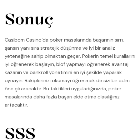
Sonuç
Casibom Casino’da poker masalarında başarının sırrı,
şansın yanı sıra stratejik düşünme ve iyi bir analiz
yeteneğine sahip olmaktan geçer. Pokerin temel kurallarını
iyi öğrenerek başlayın, blöf yapmayı öğrenerek avantaj
kazanın ve bankroll yönetimini en iyi şekilde yaparak
oynayın. Rakiplerinizi okumayı öğrenmek de sizi bir adım
öne çıkaracaktır. Bu taktikleri uyguladığınızda, poker
masalarında daha fazla başarı elde etme olasılığınız
artacaktır.
SSS