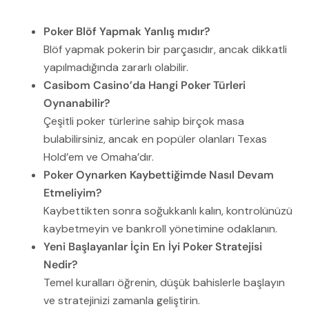
Poker Blöf Yapmak Yanlış mıdır?
Blöf yapmak pokerin bir parçasıdır, ancak dikkatli
yapılmadığında zararlı olabilir.
Casibom Casino’da Hangi Poker Türleri
Oynanabilir?
Çeşitli poker türlerine sahip birçok masa
bulabilirsiniz, ancak en popüler olanları Texas
Hold’em ve Omaha’dır.
Poker Oynarken Kaybettiğimde Nasıl Devam
Etmeliyim?
Kaybettikten sonra soğukkanlı kalın, kontrolünüzü
kaybetmeyin ve bankroll yönetimine odaklanın.
Yeni Başlayanlar İçin En İyi Poker Stratejisi
Nedir?
Temel kuralları öğrenin, düşük bahislerle başlayın
ve stratejinizi zamanla geliştirin.