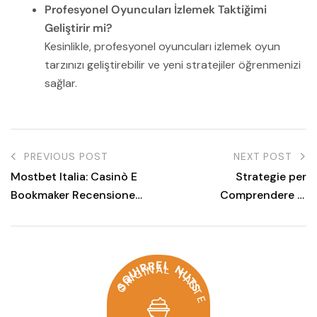
Profesyonel Oyuncuları İzlemek Taktiğimi
Geliştirir mi?
Kesinlikle, profesyonel oyuncuları izlemek oyun
tarzınızı geliştirebilir ve yeni stratejiler öğrenmenizi
sağlar.
PREVIOUS POST
NEXT POST
Mostbet Italia: Casinò E
Strategie per
Bookmaker Recensione
Comprendere le
Ufficiale
Condizioni del 22Bet
Casino per i Giocatori
SQUIRREL NUTS
Italiani
ORIGINAL TASTE