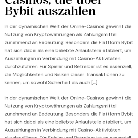
Bybit auszahlen
In der dynamischen Welt der Online-Casinos gewinnt die
Nutzung von Kryptowährungen als Zahlungsmittel
zunehmend an Bedeutung. Besonders die Plattform Bybit
hat sich dabei als eine beliebte Anlaufstelle etabliert, um
Auszahlungen in Verbindung mit Casino-Aktivitäten
durchzuführen. Für Spieler und Betreiber ist es essenziell,
die Möglichkeiten und Risiken dieser Transaktionen zu
kennen, um sowohl Sicherheit als auch […]
In der dynamischen Welt der Online-Casinos gewinnt die
Nutzung von Kryptowährungen als Zahlungsmittel
zunehmend an Bedeutung. Besonders die Plattform Bybit
hat sich dabei als eine beliebte Anlaufstelle etabliert, um
Auszahlungen in Verbindung mit Casino-Aktivitäten
durchzuführen. Für Spieler und Betreiber ist es essenziell,