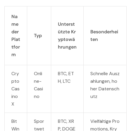
Na
me
Unterst
der
ützte Kr
Besonderhei
Typ
Plat
yptowä
ten
tfor
hrungen
m
Cry
Onli
BTC, ET
Schnelle Ausz
pto
ne-
H, LTC
ahlungen, ho
Cas
Casi
her Datensch
ino
no
utz
X
Bit
Spor
BTC, XR
Vielfältige Pro
Win
twet
P, DOGE
motions, Kry