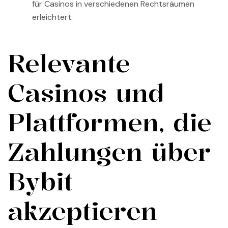
für Casinos in verschiedenen Rechtsräumen
erleichtert.
Relevante
Casinos und
Plattformen, die
Zahlungen über
Bybit
akzeptieren