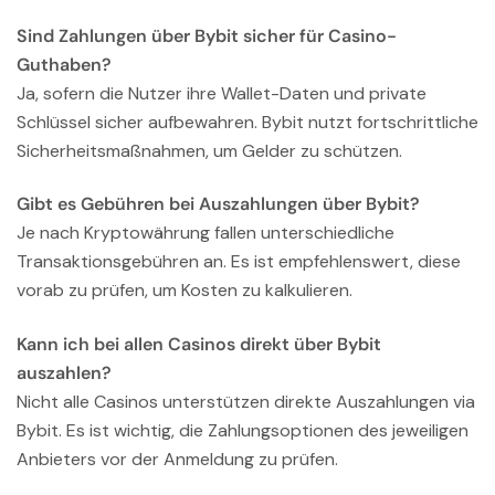
Sind Zahlungen über Bybit sicher für Casino-
Guthaben?
Ja, sofern die Nutzer ihre Wallet-Daten und private
Schlüssel sicher aufbewahren. Bybit nutzt fortschrittliche
Sicherheitsmaßnahmen, um Gelder zu schützen.
Gibt es Gebühren bei Auszahlungen über Bybit?
Je nach Kryptowährung fallen unterschiedliche
Transaktionsgebühren an. Es ist empfehlenswert, diese
vorab zu prüfen, um Kosten zu kalkulieren.
Kann ich bei allen Casinos direkt über Bybit
auszahlen?
Nicht alle Casinos unterstützen direkte Auszahlungen via
Bybit. Es ist wichtig, die Zahlungsoptionen des jeweiligen
Anbieters vor der Anmeldung zu prüfen.