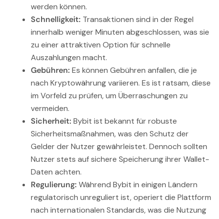
werden können.
Schnelligkeit:
Transaktionen sind in der Regel
innerhalb weniger Minuten abgeschlossen, was sie
zu einer attraktiven Option für schnelle
Auszahlungen macht.
Gebühren:
Es können Gebühren anfallen, die je
nach Kryptowährung variieren. Es ist ratsam, diese
im Vorfeld zu prüfen, um Überraschungen zu
vermeiden.
Sicherheit:
Bybit ist bekannt für robuste
Sicherheitsmaßnahmen, was den Schutz der
Gelder der Nutzer gewährleistet. Dennoch sollten
Nutzer stets auf sichere Speicherung ihrer Wallet-
Daten achten.
Regulierung:
Während Bybit in einigen Ländern
regulatorisch unreguliert ist, operiert die Plattform
nach internationalen Standards, was die Nutzung