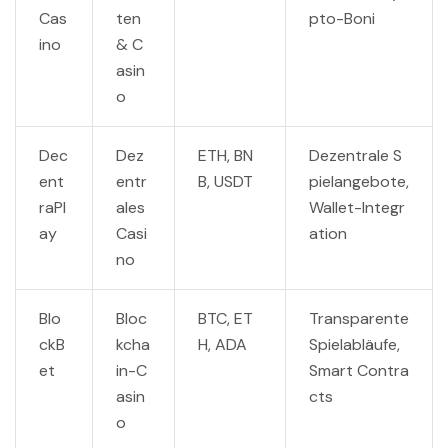
Cas
ten
pto-Boni
ino
& C
asin
o
Dec
Dez
ETH, BN
Dezentrale S
ent
entr
B, USDT
pielangebote,
raPl
ales
Wallet-Integr
ay
Casi
ation
no
Blo
Bloc
BTC, ET
Transparente
ckB
kcha
H, ADA
Spielabläufe,
et
in-C
Smart Contra
asin
cts
o