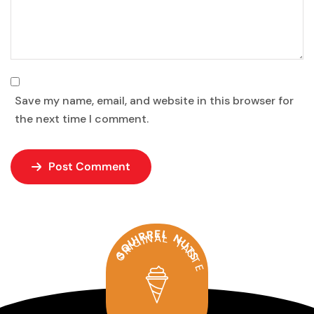
Save my name, email, and website in this browser for
the next time I comment.
Post Comment
SQUIRREL NUTS
ORIGINAL TASTE