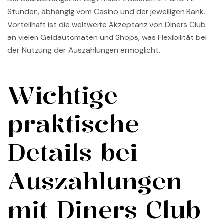
Stunden, abhängig vom Casino und der jeweiligen Bank.
Vorteilhaft ist die weltweite Akzeptanz von Diners Club
an vielen Geldautomaten und Shops, was Flexibilität bei
der Nutzung der Auszahlungen ermöglicht.
Wichtige
praktische
Details bei
Auszahlungen
mit Diners Club