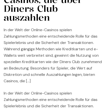
Diners Club
auszahlen
In der Welt der Online-Casinos spielen
Zahlungsmethoden eine entscheidende Rolle für das
Spielerlebnis und die Sicherheit der Transaktionen.
Während gängige Methoden wie Kreditkarten und e-
Wallets weit verbreitet sind, gewinnt die Nutzung von
speziellen Kreditkarten wie der Diners Club zunehmend
an Bedeutung. Besonders für Spieler, die Wert auf
Diskretion und schnelle Auszahlungen legen, bieten
Casinos, die […]
In der Welt der Online-Casinos spielen
Zahlungsmethoden eine entscheidende Rolle für das
Spielerlebnis und die Sicherheit der Transaktionen.