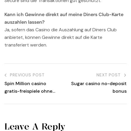
Secure sind die Transaktionen gut geschützt.
Kann ich Gewinne direkt auf meine Diners Club-Karte
auszahlen lassen?
Ja, sofern das Casino die Auszahlung auf Diners Club
anbietet, können Gewinne direkt auf die Karte
transferiert werden.
PREVIOUS POST
NEXT POST
Spin Million casino
Sugar casino no-deposit
gratis-freispiele ohne
bonus
einzahlung
Leave A Reply