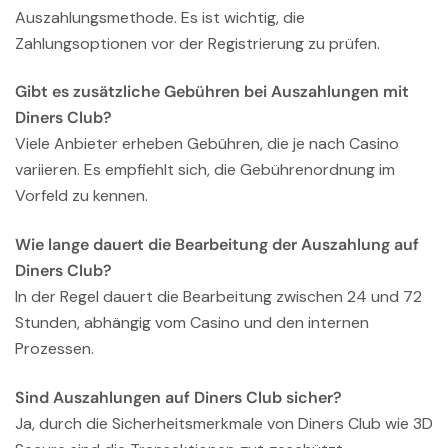
Auszahlungsmethode. Es ist wichtig, die
Zahlungsoptionen vor der Registrierung zu prüfen.
Gibt es zusätzliche Gebühren bei Auszahlungen mit
Diners Club?
Viele Anbieter erheben Gebühren, die je nach Casino
variieren. Es empfiehlt sich, die Gebührenordnung im
Vorfeld zu kennen.
Wie lange dauert die Bearbeitung der Auszahlung auf
Diners Club?
In der Regel dauert die Bearbeitung zwischen 24 und 72
Stunden, abhängig vom Casino und den internen
Prozessen.
Sind Auszahlungen auf Diners Club sicher?
Ja, durch die Sicherheitsmerkmale von Diners Club wie 3D