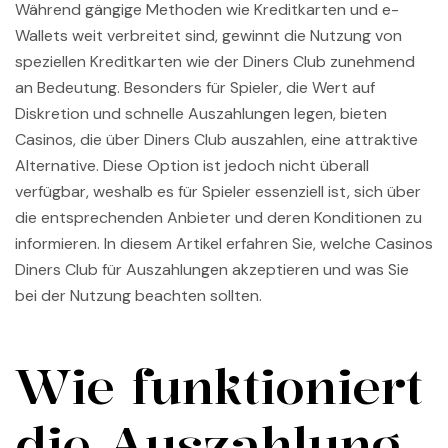
Während gängige Methoden wie Kreditkarten und e-
Wallets weit verbreitet sind, gewinnt die Nutzung von
speziellen Kreditkarten wie der Diners Club zunehmend
an Bedeutung. Besonders für Spieler, die Wert auf
Diskretion und schnelle Auszahlungen legen, bieten
Casinos, die über Diners Club auszahlen, eine attraktive
Alternative. Diese Option ist jedoch nicht überall
verfügbar, weshalb es für Spieler essenziell ist, sich über
die entsprechenden Anbieter und deren Konditionen zu
informieren. In diesem Artikel erfahren Sie, welche Casinos
Diners Club für Auszahlungen akzeptieren und was Sie
bei der Nutzung beachten sollten.
Wie funktioniert
die Auszahlung