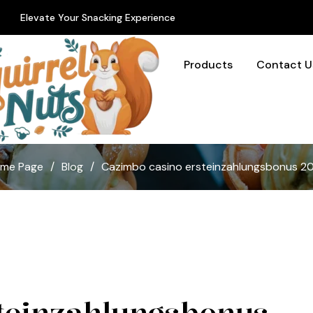
Elevate Your Snacking Experience
Products
Contact U
me Page
/
Blog
/
Cazimbo casino ersteinzahlungsbonus 2
teinzahlungsbonus