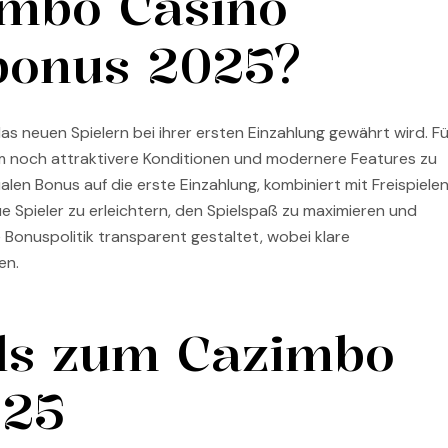
imbo Casino
bonus 2025?
 neuen Spielern bei ihrer ersten Einzahlung gewährt wird. Fü
m noch attraktivere Konditionen und modernere Features zu
len Bonus auf die erste Einzahlung, kombiniert mit Freispielen
ue Spieler zu erleichtern, den Spielspaß zu maximieren und
e Bonuspolitik transparent gestaltet, wobei klare
en.
ils zum Cazimbo
025