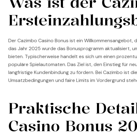
Was ist der Caz
Ersteinzahlungs
Der Cazimbo Casino Bonus ist ein Willkommensangebot, das
das Jahr 2025 wurde das Bonusprogramm aktualisiert, u
bieten. Typischerweise handelt es sich um einen prozentua
populäre Spielautomaten. Das Ziel ist, den Einstieg für ne
langfristige Kundenbindung zu fördern. Bei Cazimbo ist di
Umsatzbedingungen und faire Limits im Vordergrund steh
Praktische Deta
Casino Bonus 2