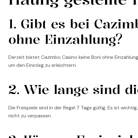
1. Gibt es bei Cazi
ohne Einzahlung?
Derzeit bietet Cazimbo Casino keine Boni ohne Einzahlung
um den Einstieg zu erleichtern.
2. Wie lange sind di
Die Freispiele sind in der Regel 7 Tage gültig. Es ist wicht
nicht zu verpassen.