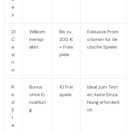
a
y
21
Willkom
Bis zu
Exklusive Prom
C
mensp
200 €
otionen für de
a
aket
+ Freis
utsche Spieler
si
piele
n
o
R
Bonus
10 Frei
Ideal zum Test
e
ohne Ei
spiele
en, keine Einza
d
nzahlun
hlung erforderli
S
g
ch
t
a