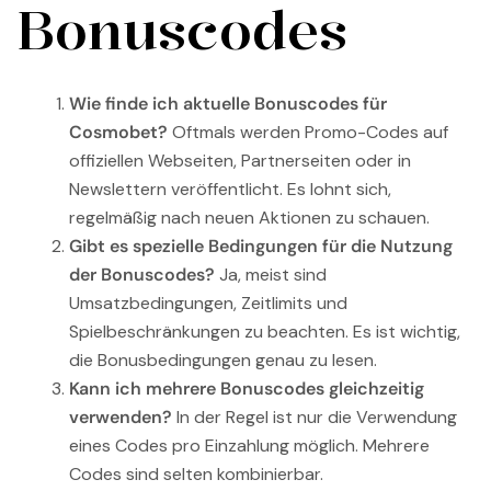
Bonuscodes
Wie finde ich aktuelle Bonuscodes für
Cosmobet?
Oftmals werden Promo-Codes auf
offiziellen Webseiten, Partnerseiten oder in
Newslettern veröffentlicht. Es lohnt sich,
regelmäßig nach neuen Aktionen zu schauen.
Gibt es spezielle Bedingungen für die Nutzung
der Bonuscodes?
Ja, meist sind
Umsatzbedingungen, Zeitlimits und
Spielbeschränkungen zu beachten. Es ist wichtig,
die Bonusbedingungen genau zu lesen.
Kann ich mehrere Bonuscodes gleichzeitig
verwenden?
In der Regel ist nur die Verwendung
eines Codes pro Einzahlung möglich. Mehrere
Codes sind selten kombinierbar.