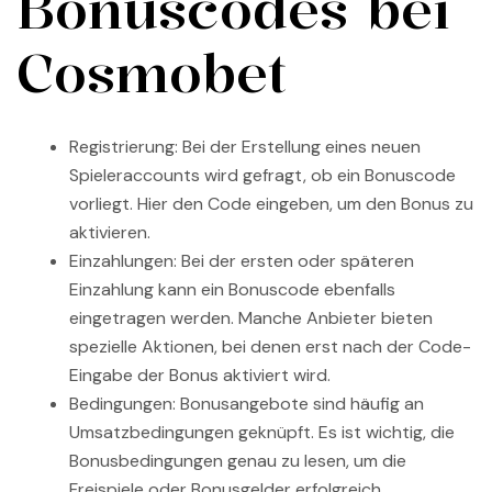
Bonuscodes bei
Cosmobet
Registrierung: Bei der Erstellung eines neuen
Spieleraccounts wird gefragt, ob ein Bonuscode
vorliegt. Hier den Code eingeben, um den Bonus zu
aktivieren.
Einzahlungen: Bei der ersten oder späteren
Einzahlung kann ein Bonuscode ebenfalls
eingetragen werden. Manche Anbieter bieten
spezielle Aktionen, bei denen erst nach der Code-
Eingabe der Bonus aktiviert wird.
Bedingungen: Bonusangebote sind häufig an
Umsatzbedingungen geknüpft. Es ist wichtig, die
Bonusbedingungen genau zu lesen, um die
Freispiele oder Bonusgelder erfolgreich