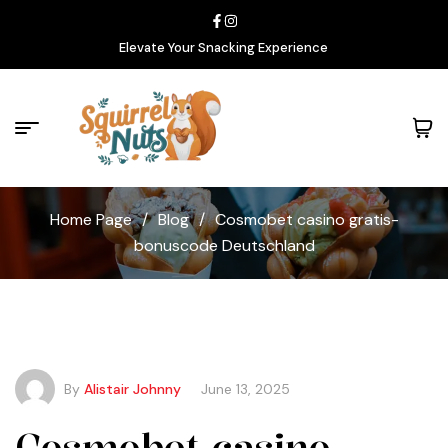
Elevate Your Snacking Experience
Home Page
/
Blog
/
Cosmobet casino gratis-
bonuscode Deutschland
By
Alistair Johnny
June 13, 2025
Cosmobet casino