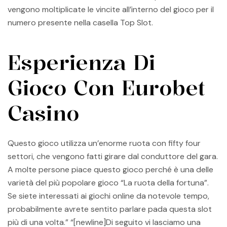
vengono moltiplicate le vincite all’interno del gioco per il
numero presente nella casella Top Slot.
Esperienza Di
Gioco Con Eurobet
Casino
Questo gioco utilizza un’enorme ruota con fifty four
settori, che vengono fatti girare dal conduttore del gara.
A molte persone piace questo gioco perché è una delle
varietà del più popolare gioco “La ruota della fortuna”.
Se siete interessati ai giochi online da notevole tempo,
probabilmente avrete sentito parlare pada questa slot
più di una volta.” “[newline]Di seguito vi lasciamo una