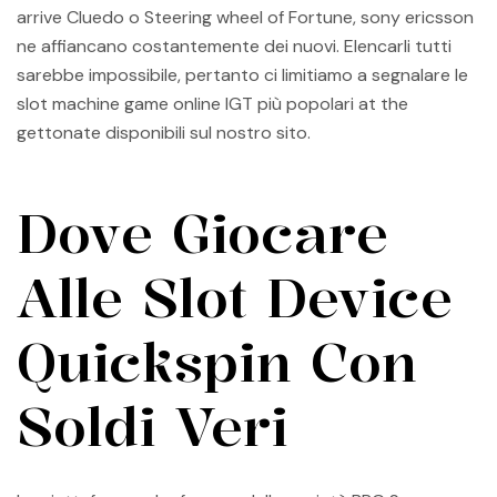
arrive Cluedo o Steering wheel of Fortune, sony ericsson
ne affiancano costantemente dei nuovi. Elencarli tutti
sarebbe impossibile, pertanto ci limitiamo a segnalare le
slot machine game online IGT più popolari at the
gettonate disponibili sul nostro sito.
Dove Giocare
Alle Slot Device
Quickspin Con
Soldi Veri