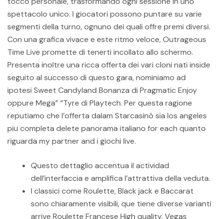
tocco personale, trasformando ogni sessione in uno
spettacolo unico. I giocatori possono puntare su varie
segmenti della turno, ognuno dei quali offre premi diversi.
Con una grafica vivace e este ritmo veloce, Outrageous
Time Live promette di tenerti incollato allo schermo.
Presenta inoltre una ricca offerta dei vari cloni nati inside
seguito al successo di questo gara, nominiamo ad
ipotesi Sweet Candyland Bonanza di Pragmatic Enjoy
oppure Mega” “Tyre di Playtech. Per questa ragione
reputiamo che l’offerta dalam Starcasinò sia los angeles
piu completa delete panorama italiano for each quanto
riguarda my partner and i giochi live.
Questo dettaglio accentua il actividad
dell’interfaccia e amplifica l’attrattiva della veduta.
I classici come Roulette, Black jack e Baccarat
sono chiaramente visibili, que tiene diverse varianti
arrive Roulette Francese High quality, Vegas