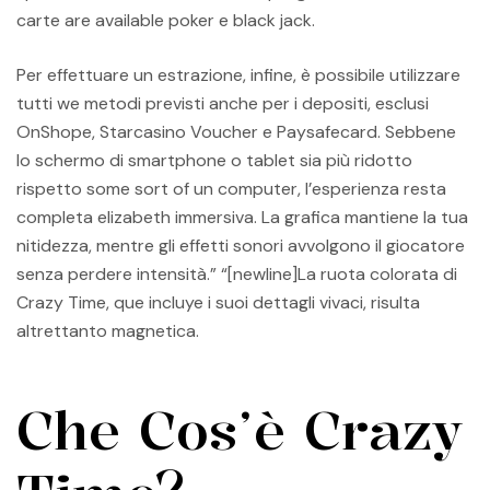
carte are available poker e black jack.
Per effettuare un estrazione, infine, è possibile utilizzare
tutti we metodi previsti anche per i depositi, esclusi
OnShope, Starcasino Voucher e Paysafecard. Sebbene
lo schermo di smartphone o tablet sia più ridotto
rispetto some sort of un computer, l’esperienza resta
completa elizabeth immersiva. La grafica mantiene la tua
nitidezza, mentre gli effetti sonori avvolgono il giocatore
senza perdere intensità.” “[newline]La ruota colorata di
Crazy Time, que incluye i suoi dettagli vivaci, risulta
altrettanto magnetica.
Che Cos’è Crazy