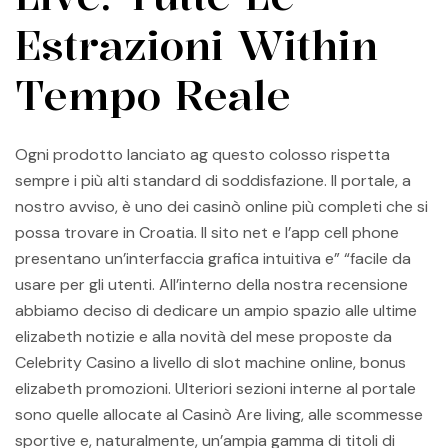
Estrazioni Within
Tempo Reale
Ogni prodotto lanciato ag questo colosso rispetta
sempre i più alti standard di soddisfazione. Il portale, a
nostro avviso, è uno dei casinò online più completi che si
possa trovare in Croatia. Il sito net e l’app cell phone
presentano un’interfaccia grafica intuitiva e” “facile da
usare per gli utenti. All’interno della nostra recensione
abbiamo deciso di dedicare un ampio spazio alle ultime
elizabeth notizie e alla novità del mese proposte da
Celebrity Casino a livello di slot machine online, bonus
elizabeth promozioni. Ulteriori sezioni interne al portale
sono quelle allocate al Casinò Are living, alle scommesse
sportive e, naturalmente, un’ampia gamma di titoli di