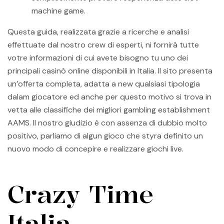
machine game.
Questa guida, realizzata grazie a ricerche e analisi
effettuate dal nostro crew di esperti, ni fornirà tutte
votre informazioni di cui avete bisogno tu uno dei
principali casinò online disponibili in Italia. Il sito presenta
un’offerta completa, adatta a new qualsiasi tipologia
dalam giocatore ed anche per questo motivo si trova in
vetta alle classifiche dei migliori gambling establishment
AAMS. Il nostro giudizio è con assenza di dubbio molto
positivo, parliamo di algun gioco che styra definito un
nuovo modo di concepire e realizzare giochi live.
Crazy Time
Italia