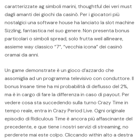
caratterizzate ag simboli marini, thoughtful dei veri must
dagli amanti dei giochi da casinò. Per i giocatori più
nostalgici una software house ha lanciato la slot machine
Sizzling, fantastica nel suo genere. Non presenta bonus
particolari o simboli spread, solo frutta weil allineare,
assieme way classico “7”, “vecchia icona” dei casinò
oramai da anni.
Un game demonstrate è un gioco d’azzardo che
assomiglia ad un programma televisivo con conduttore. Il
bonus Insane time ha mi probabilità di deflusso del 2%,
ma è in cargo di fare la differenza in caso di payout. Per
vedere cosa sta succedendo sulla turno Crazy Time in
tempo reale, entra in Crazy Period Live. Ogni originale
episodio di Ridiculous Time è ancora più affascinante del
precedente, e que tiene i nostri servizi di streaming, no
perderete mai este colpo. Cliccando within alto a destra