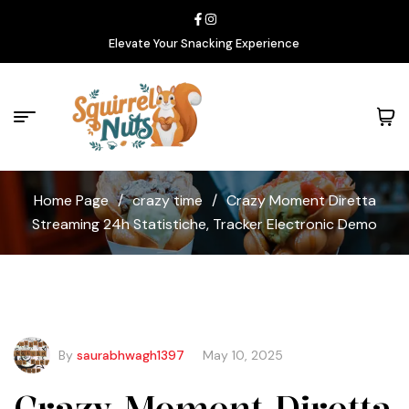
Elevate Your Snacking Experience
Home Page
/
crazy time
/
Crazy Moment Diretta
Streaming 24h Statistiche, Tracker Electronic Demo
By
saurabhwagh1397
May 10, 2025
Crazy Moment Diretta