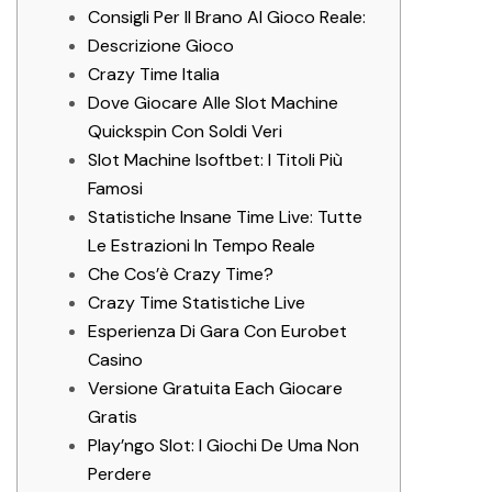
Consigli Per Il Brano Al Gioco Reale:
Descrizione Gioco
Crazy Time Italia
Dove Giocare Alle Slot Machine
Quickspin Con Soldi Veri
Slot Machine Isoftbet: I Titoli Più
Famosi
Statistiche Insane Time Live: Tutte
Le Estrazioni In Tempo Reale
Che Cos’è Crazy Time?
Crazy Time Statistiche Live
Esperienza Di Gara Con Eurobet
Casino
Versione Gratuita Each Giocare
Gratis
Play’ngo Slot: I Giochi De Uma Non
Perdere