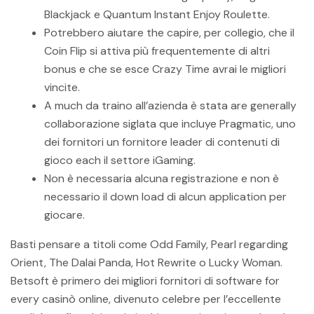
Blackjack e Quantum Instant Enjoy Roulette.
Potrebbero aiutare the capire, per collegio, che il
Coin Flip si attiva più frequentemente di altri
bonus e che se esce Crazy Time avrai le migliori
vincite.
A much da traino all’azienda è stata are generally
collaborazione siglata que incluye Pragmatic, uno
dei fornitori un fornitore leader di contenuti di
gioco each il settore iGaming.
Non è necessaria alcuna registrazione e non è
necessario il down load di alcun application per
giocare.
Basti pensare a titoli come Odd Family, Pearl regarding
Orient, The Dalai Panda, Hot Rewrite o Lucky Woman.
Betsoft è primero dei migliori fornitori di software for
every casinò online, divenuto celebre per l’eccellente