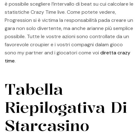
è possibile scegliere l’intervallo di beat su cui calcolare le
statistiche Crazy Time live. Come potete vedere,
Progression si è victima la responsabilità pada creare un
gara non solo divertente, ma anche arianne più semplice
possibile. Tutte le vostre azioni sono controllate da un
favorevole croupier e i vostri compagni dalam gioco
sono my partner and i giocatori come voi
diretta crazy
time
.
Tabella
Riepilogativa Di
Starcasino