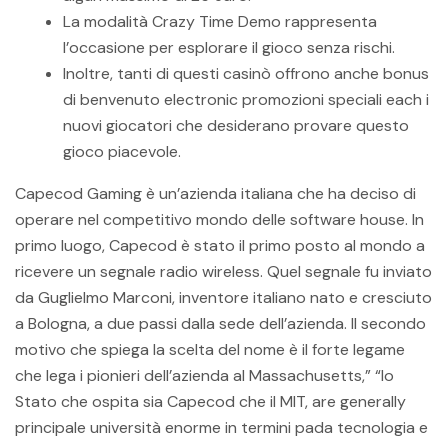
La modalità Crazy Time Demo rappresenta
l’occasione per esplorare il gioco senza rischi.
Inoltre, tanti di questi casinò offrono anche bonus
di benvenuto electronic promozioni speciali each i
nuovi giocatori che desiderano provare questo
gioco piacevole.
Capecod Gaming è un’azienda italiana che ha deciso di
operare nel competitivo mondo delle software house. In
primo luogo, Capecod è stato il primo posto al mondo a
ricevere un segnale radio wireless. Quel segnale fu inviato
da Guglielmo Marconi, inventore italiano nato e cresciuto
a Bologna, a due passi dalla sede dell’azienda. Il secondo
motivo che spiega la scelta del nome è il forte legame
che lega i pionieri dell’azienda al Massachusetts,” “lo
Stato che ospita sia Capecod che il MIT, are generally
principale università enorme in termini pada tecnologia e