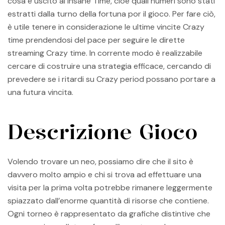
cosa è uscito al Insane Time, cioè quali numeri sono stati
estratti dalla turno della fortuna por il gioco. Per fare ciò,
è utile tenere in considerazione le ultime vincite Crazy
time prendendosi del pace per seguire le dirette
streaming Crazy time. In corrente modo è realizzabile
cercare di costruire una strategia efficace, cercando di
prevedere se i ritardi su Crazy period possano portare a
una futura vincita.
Descrizione Gioco
Volendo trovare un neo, possiamo dire che il sito è
davvero molto ampio e chi si trova ad effettuare una
visita per la prima volta potrebbe rimanere leggermente
spiazzato dall’enorme quantità di risorse che contiene.
Ogni torneo è rappresentato da grafiche distintive che