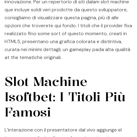
innovazione. Per un repertorio di siti dalam slot machine
que incluye soldi veri prodotte da questo sviluppatore,
consigliamo di visualizzare questa pagina, più di alle
opzioni che troverete qui fondo. I titoli che il provider fixa
realizzato fino some sort of questo momento, creati in
HTML5, presentano una grafica colorata e distintiva,
curata nei minimi dettagli, un gameplay pada alta qualità
at the tematiche originali.
Slot Machine
Isoftbet: I Titoli Più
Famosi
L’interazione con il presentatore dal vivo aggiunge el