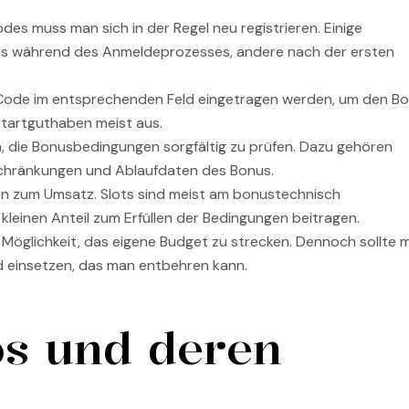
s muss man sich in der Regel neu registrieren. Einige
its während des Anmeldeprozesses, andere nach der ersten
r Code im entsprechenden Feld eingetragen werden, um den B
Startguthaben meist aus.
, die Bonusbedingungen sorgfältig zu prüfen. Dazu gehören
schränkungen und Ablaufdaten des Bonus.
ßen zum Umsatz. Slots sind meist am bonustechnisch
 kleinen Anteil zum Erfüllen der Bedingungen beitragen.
e Möglichkeit, das eigene Budget zu strecken. Dennoch sollte 
 einsetzen, das man entbehren kann.
os und deren