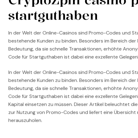
startguthaben
In der Welt der Online-Casinos sind Promo-Codes und St
bestehende Kunden zu binden. Besonders im Bereich de
Bedeutung, da sie schnelle Transaktionen, erhöhte Anony
Code für Startguthaben ist dabei eine exzellente Gelegenh
In der Welt der Online-Casinos sind Promo-Codes und St
bestehende Kunden zu binden. Besonders im Bereich de
Bedeutung, da sie schnelle Transaktionen, erhöhte Anony
Code für Startguthaben ist dabei eine exzellente Gelegenh
Kapital einsetzen zu müssen. Dieser Artikel beleuchtet d
zur Nutzung von Promo-Codes und liefert eine Übersicht
herauszuholen.