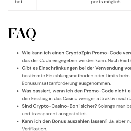
bet
ports möglich
FAQ
Wie kann ich einen CryptoZpin Promo-Code ve
das der Code eingegeben werden kann. Nach Bestä
Gibt es Einschränkungen bei der Verwendung 
bestimmte Einzahlungsmethoden oder Limits beim 
Bonusumsatzanforderung ausgenommen.
Was passiert, wenn ich den Promo-Code nicht e
den Einstieg in das Casino weniger attraktiv macht.
Sind Crypto-Casino-Boni sicher?
Solange man bei 
und transparent ausgestaltet.
Kann ich den Bonus auszahlen lassen?
Ja, aber n
Verifikation.