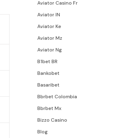
Aviator Casino Fr
Aviator IN
Aviator Ke
Aviator Mz
Aviator Ng
B1bet BR
Bankobet
A
Basaribet
Bbrbet Colombia
Bbrbet Mx
Bizzo Casino
Blog