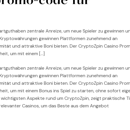
artguthaben zentrale Anreize, um neue Spieler zu gewinnen u
r Kryptowährungen gewinnen Plattformen zunehmend an
mität und attraktive Boni bieten. Der CryptoZpin Casino Pro
eit, um mit einem […]
artguthaben zentrale Anreize, um neue Spieler zu gewinnen u
r Kryptowährungen gewinnen Plattformen zunehmend an
mität und attraktive Boni bieten. Der CryptoZpin Casino Pro
eit, um mit einem Bonus ins Spiel zu starten, ohne sofort eig
ie wichtigsten Aspekte rund um CryptoZpin, zeigt praktische T
 relevanter Casinos, um das Beste aus dem Angebot