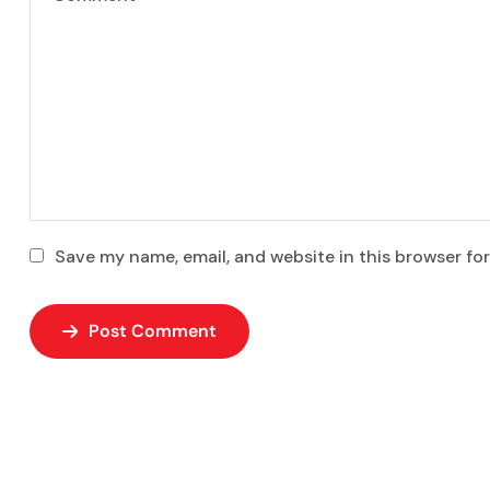
Save my name, email, and website in this browser fo
Post Comment