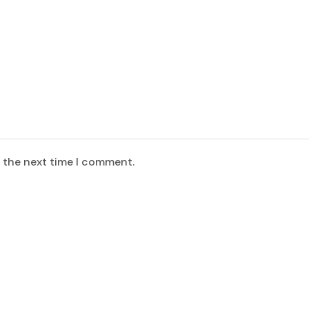
r the next time I comment.