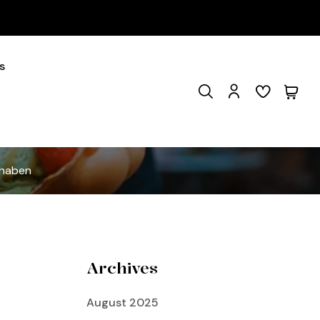
s
thaben
Archives
August 2025