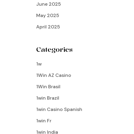
June 2025
May 2025
April 2025
Categories
1w
1Win AZ Casino
1Win Brasil
1win Brazil
1win Casino Spanish
1win Fr
1win India