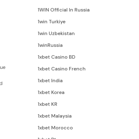
1WIN Official In Russia
1win Turkiye
1win Uzbekistan
1winRussia
1xbet Casino BD
eue
1xbet Casino French
1xbet India
nd
1xbet Korea
1xbet KR
1xbet Malaysia
1xbet Morocco