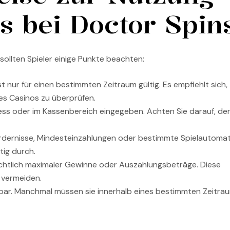
 bei Doctor Spin
llten Spieler einige Punkte beachten:
nur für einen bestimmten Zeitraum gültig. Es empfiehlt sich,
des Casinos zu überprüfen.
ss oder im Kassenbereich eingegeben. Achten Sie darauf, de
ordernisse, Mindesteinzahlungen oder bestimmte Spielautoma
tig durch.
nsichtlich maximaler Gewinne oder Auszahlungsbeträge. Diese
 vermeiden.
utzbar. Manchmal müssen sie innerhalb eines bestimmten Zeitra