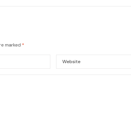
are marked
*