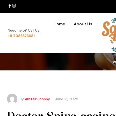
Home
About Us
Need help? Call Us:
+917083373681
Hom
By
Alistair Johnny
June 13, 2025
Doctor Spins casin