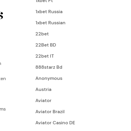
1xbet Pt
s
1xbet Russia
1xbet Russian
22bet
22Bet BD
22bet IT
n
888starz Bd
Anonymous
ten
Austria
Aviator
ums
Aviator Brazil
Aviator Casino DE