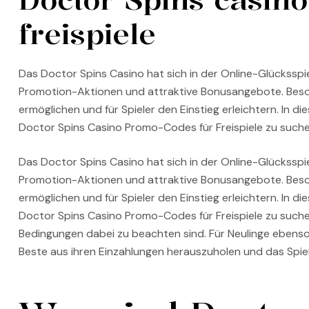
freispiele
Das Doctor Spins Casino hat sich in der Online-Glückssp
Promotion-Aktionen und attraktive Bonusangebote. Beson
ermöglichen und für Spieler den Einstieg erleichtern. In di
Doctor Spins Casino Promo-Codes für Freispiele zu suchen
Das Doctor Spins Casino hat sich in der Online-Glückssp
Promotion-Aktionen und attraktive Bonusangebote. Beson
ermöglichen und für Spieler den Einstieg erleichtern. In di
Doctor Spins Casino Promo-Codes für Freispiele zu such
Bedingungen dabei zu beachten sind. Für Neulinge ebenso w
Beste aus ihren Einzahlungen herauszuholen und das Spiel