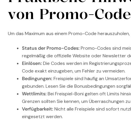
von Promo-Codes
Um das Maximum aus einem Promo-Code herauszuholen, so
Status der Promo-Codes:
Promo-Codes sind meist 
regelmäßig die offizielle Website oder Newsletter 
Einlösen:
Die Codes werden im Registrierungsproze
Code exakt einzugeben, um Fehler zu vermeiden.
Bedingungen:
Freispiele sind häufig an Umsatzerf
gebunden. Lesen Sie die Bonusbedingungen sorgfäl
Wettlimits:
Bei Freispiel-Boni gelten oft Limits hi
Grenzen sollten Sie kennen, um Überraschungen zu
Verfügbarkeit:
Nicht alle Freispiele sind sofort n
eingesetzt werden.