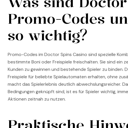
Was sind Doctor
Promo-Codes un
so wichtig?
Promo-Codes im Doctor Spins Casino sind spezielle Komb
bestimmte Boni oder Freispiele freischalten. Sie sind ein
Kunden zu gewinnen und bestehende Spieler zu binden. D
Freispiele für beliebte Spielautomaten erhalten, ohne zu
macht das Spielerlebnis deutlich abwechslungsreicher. D
Bedingungen geknüpft sind, ist es für Spieler wichtig, im
Aktionen zeitnah zu nutzen.
Praktische Hinw