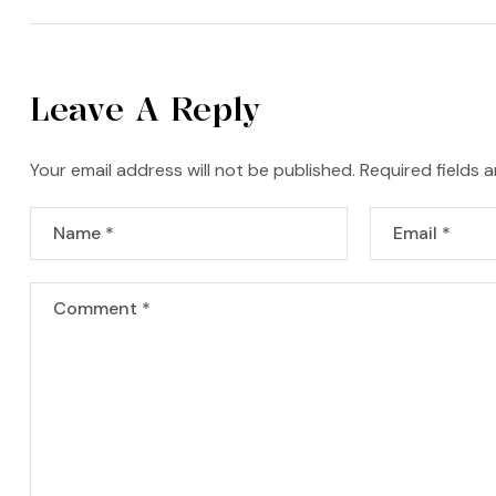
Leave A Reply
Your email address will not be published.
Required fields 