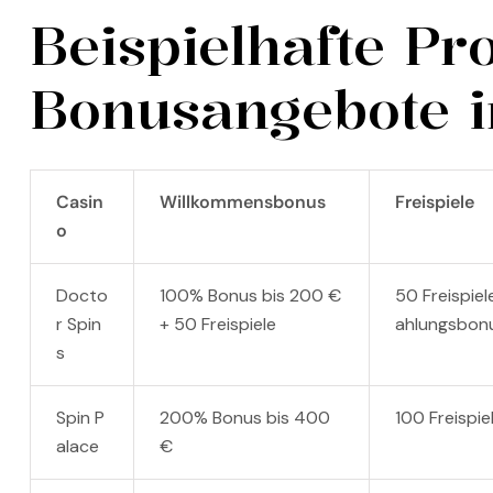
Beispielhafte Pr
Bonusangebote i
Casin
Willkommensbonus
Freispiele
o
Docto
100% Bonus bis 200 €
50 Freispiele
r Spin
+ 50 Freispiele
ahlungsbon
s
Spin P
200% Bonus bis 400
100 Freispie
alace
€