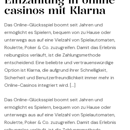
casinos mit Klarna
Das Online-Glücksspiel boomt seit Jahren und
ermöglicht es Spielern, bequem von zu Hause oder
unterwegs aus auf eine Vielzahl von Spielautomaten,
Roulette, Poker & Co. zuzugreifen. Damit das Erlebnis
reibungslos verläuft, ist die Zahlungsmethode
entscheidend. Eine beliebte und vertrauenswürdige
Option ist Klarna, die aufgrund ihrer Schnelligkeit,
Sicherheit und Benutzerfreundlichkeit immer mehr in
Online-Casinos integriert wird. […]
Das Online-Glücksspiel boomt seit Jahren und
ermöglicht es Spielern, bequem von zu Hause oder
unterwegs aus auf eine Vielzahl von Spielautomaten,
Roulette, Poker & Co. zuzugreifen. Damit das Erlebnis
reibungslos verläuft, ist die Zahlungsmethode