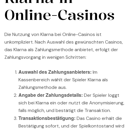
Online-Casinos
Die Nutzung von Klarna bei Online-Casinos ist
unkompliziert. Nach Auswahl des gewünschten Casinos,
das Klarna als Zahlungsmethode anbietet, erfolgt der
Zahlungsvorgang in wenigen Schritten:
Auswahl des Zahlungsanbieters:
Im
Kassenbereich wählt der Spieler Klarna als
Zahlungsmethode aus.
Angabe der Zahlungsdetails:
Der Spieler loggt
sich bei Klarna ein oder nutzt die Anonymisierung,
falls möglich, und bestätigt die Transaktion.
Transaktionsbestätigung:
Das Casino erhält die
Bestätigung sofort, und der Spielkontostand wird