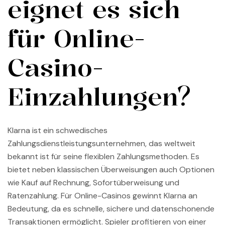
eignet es sich
für Online-
Casino-
Einzahlungen?
Klarna ist ein schwedisches
Zahlungsdienstleistungsunternehmen, das weltweit
bekannt ist für seine flexiblen Zahlungsmethoden. Es
bietet neben klassischen Überweisungen auch Optionen
wie Kauf auf Rechnung, Sofortüberweisung und
Ratenzahlung. Für Online-Casinos gewinnt Klarna an
Bedeutung, da es schnelle, sichere und datenschonende
Transaktionen ermöglicht. Spieler profitieren von einer