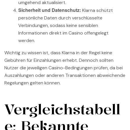
umgehend aktualisiert.
Sicherheit und Datenschutz:
Klarna schützt
persönliche Daten durch verschlüsselte
Verbindungen, sodass keine sensiblen
Informationen direkt im Casino offengelegt
werden.
Wichtig zu wissen ist, dass Klarna in der Regel keine
Gebühren für Einzahlungen erhebt. Dennoch sollten
Nutzer die jeweiligen Casino-Bedingungen prüfen, da bei
Auszahlungen oder anderen Transaktionen abweichende
Regelungen gelten können.
Vergleichstabell
e: Bekannte