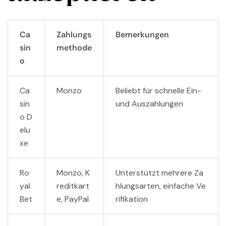
Ca
Zahlungs
Bemerkungen
sin
methode
o
Ca
Monzo
Beliebt für schnelle Ein-
sin
und Auszahlungen
o D
elu
xe
Ro
Monzo, K
Unterstützt mehrere Za
yal
reditkart
hlungsarten, einfache Ve
Bet
e, PayPal
rifikation