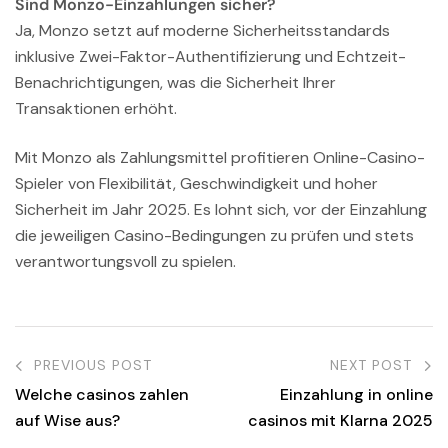
Sind Monzo-Einzahlungen sicher?
Ja, Monzo setzt auf moderne Sicherheitsstandards
inklusive Zwei-Faktor-Authentifizierung und Echtzeit-
Benachrichtigungen, was die Sicherheit Ihrer
Transaktionen erhöht.
Mit Monzo als Zahlungsmittel profitieren Online-Casino-
Spieler von Flexibilität, Geschwindigkeit und hoher
Sicherheit im Jahr 2025. Es lohnt sich, vor der Einzahlung
die jeweiligen Casino-Bedingungen zu prüfen und stets
verantwortungsvoll zu spielen.
PREVIOUS POST
NEXT POST
Welche casinos zahlen
Einzahlung in online
auf Wise aus?
casinos mit Klarna 2025