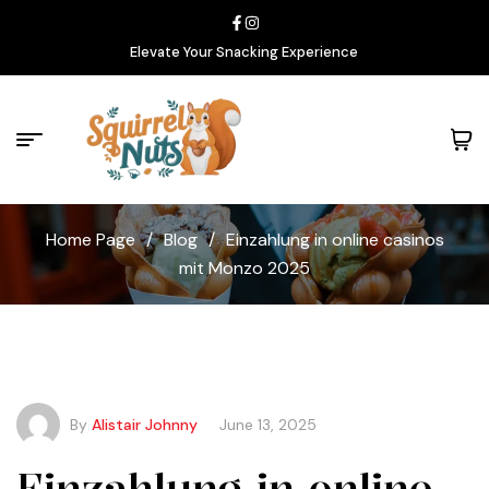
Elevate Your Snacking Experience
Home Page
/
Blog
/
Einzahlung in online casinos
mit Monzo 2025
By
Alistair Johnny
June 13, 2025
Einzahlung in online