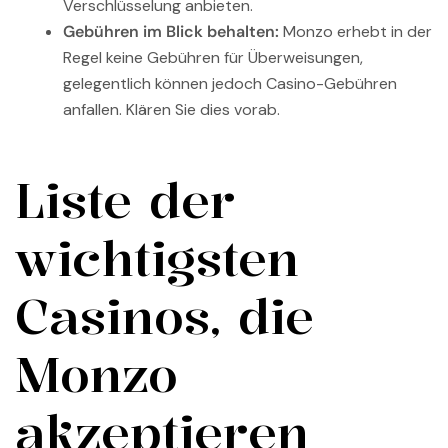
Verschlüsselung anbieten.
Gebühren im Blick behalten:
Monzo erhebt in der
Regel keine Gebühren für Überweisungen,
gelegentlich können jedoch Casino-Gebühren
anfallen. Klären Sie dies vorab.
Liste der
wichtigsten
Casinos, die
Monzo
akzeptieren