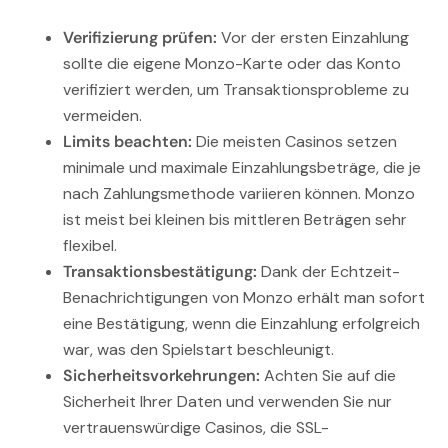
Verifizierung prüfen:
Vor der ersten Einzahlung
sollte die eigene Monzo-Karte oder das Konto
verifiziert werden, um Transaktionsprobleme zu
vermeiden.
Limits beachten:
Die meisten Casinos setzen
minimale und maximale Einzahlungsbeträge, die je
nach Zahlungsmethode variieren können. Monzo
ist meist bei kleinen bis mittleren Beträgen sehr
flexibel.
Transaktionsbestätigung:
Dank der Echtzeit-
Benachrichtigungen von Monzo erhält man sofort
eine Bestätigung, wenn die Einzahlung erfolgreich
war, was den Spielstart beschleunigt.
Sicherheitsvorkehrungen:
Achten Sie auf die
Sicherheit Ihrer Daten und verwenden Sie nur
vertrauenswürdige Casinos, die SSL-