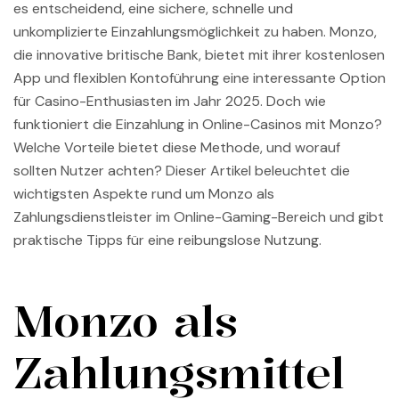
es entscheidend, eine sichere, schnelle und
unkomplizierte Einzahlungsmöglichkeit zu haben. Monzo,
die innovative britische Bank, bietet mit ihrer kostenlosen
App und flexiblen Kontoführung eine interessante Option
für Casino-Enthusiasten im Jahr 2025. Doch wie
funktioniert die Einzahlung in Online-Casinos mit Monzo?
Welche Vorteile bietet diese Methode, und worauf
sollten Nutzer achten? Dieser Artikel beleuchtet die
wichtigsten Aspekte rund um Monzo als
Zahlungsdienstleister im Online-Gaming-Bereich und gibt
praktische Tipps für eine reibungslose Nutzung.
Monzo als
Zahlungsmittel