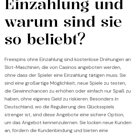
Einzahlung und
warum sind sie
so beliebt?
Freespins ohne Einzahlung sind kostenlose Drehungen an
Slot-Maschinen, die von Casinos angeboten werden,
ohne dass der Spieler eine Einzahlung tätigen muss. Sie
sind eine großartige Möglichkeit, neue Spiele zu testen,
die Gewinnchancen zu erhöhen oder einfach nur Spaß zu
haben, ohne eigenes Geld zu riskieren. Besonders in
Deutschland, wo die Regulierung des Glücksspiels
strenger ist, sind diese Angebote eine sichere Option,
um das Angebot kennenzulernen. Sie locken neue Kunden
an, fördern die Kundenbindung und bieten eine