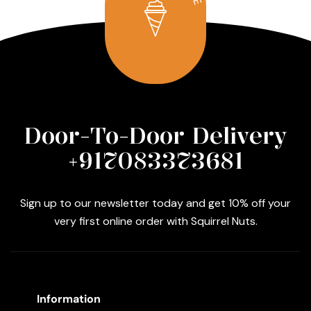
Door-To-Door Delivery
+917083373681
Sign up to our newsletter today and get 10% off your
very first online order with Squirrel Nuts.
Information