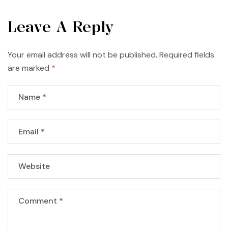
Leave A Reply
Your email address will not be published.
Required fields
are marked
*