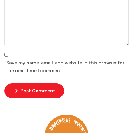
Save my name, email, and website in this browser for
the next time I comment.
Post Comment
SQUIRREL NUTS
ORIGINAL TASTE