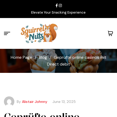
Elevate Your Snacking Experience
Home Page
/
Blog
/
Geprüfte online casinos mit
Direct debit
By
Alistair Johnny
June 13, 2025
Geprüfte online