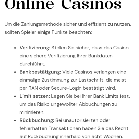
Online-Casinos
Um die Zahlungsmethode sicher und effizient zu nutzen,
sollten Spieler einige Punkte beachten:
Verifizierung:
Stellen Sie sicher, dass das Casino
eine sichere Verifizierung Ihrer Bankdaten
durchführt.
Bankbestätigung:
Viele Casinos verlangen eine
einmalige Zustimmung zur Lastschrift, die meist
per TAN oder Secure-Login bestätigt wird.
Limit setzen:
Legen Sie bei Ihrer Bank Limits fest,
um das Risiko ungewollter Abbuchungen zu
minimieren.
Rückbuchung:
Bei unautorisierten oder
fehlerhaften Transaktionen haben Sie das Recht
auf Rückbuchung innerhalb von acht Wochen.