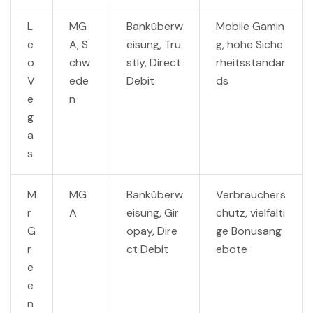
L
MG
Banküberw
Mobile Gamin
e
A, S
eisung, Tru
g, hohe Siche
o
chw
stly, Direct
rheitsstandar
V
ede
Debit
ds
e
n
g
a
s
M
MG
Banküberw
Verbrauchers
r
A
eisung, Gir
chutz, vielfälti
G
opay, Dire
ge Bonusang
r
ct Debit
ebote
e
e
n