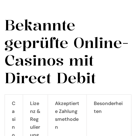
Bekannte
geprüfte Online-
Casinos mit
Direct Debit
C
Lize
Akzeptiert
Besonderhei
a
nz &
e Zahlung
ten
si
Reg
smethode
n
ulier
n
o
ung