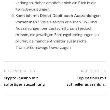
verlangen, daher empfiehlt sich ein Blick in die
Kontobedingungen.
Kann ich mit Direct Debit auch Auszahlungen
vornehmen?
Viele Casinos erlauben Ein- und
Auszahlungen per Lastschrift. Es ist jedoch
ratsam, die jeweiligen Zahlungsbedingungen zu
prüfen, da manche Anbieter zusätzliche
Transaktionswege bevorzugen.
PREVIOUS POST
NEXT POST
Krypto-casino mit
Top casinos mit
sofortiger auszahlung
schneller auszahlung
ohne
identitätsverifizierung
2025