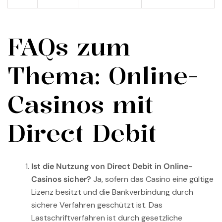
FAQs zum
Thema: Online-
Casinos mit
Direct Debit
Ist die Nutzung von Direct Debit in Online-
Casinos sicher?
Ja, sofern das Casino eine gültige
Lizenz besitzt und die Bankverbindung durch
sichere Verfahren geschützt ist. Das
Lastschriftverfahren ist durch gesetzliche