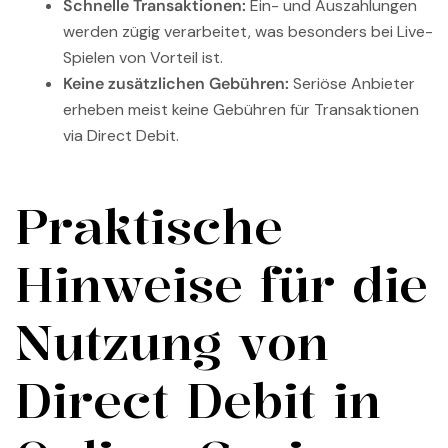
Schnelle Transaktionen:
Ein- und Auszahlungen
werden zügig verarbeitet, was besonders bei Live-
Spielen von Vorteil ist.
Keine zusätzlichen Gebühren:
Seriöse Anbieter
erheben meist keine Gebühren für Transaktionen
via Direct Debit.
Praktische
Hinweise für die
Nutzung von
Direct Debit in