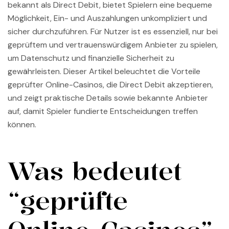
bekannt als Direct Debit, bietet Spielern eine bequeme
Möglichkeit, Ein- und Auszahlungen unkompliziert und
sicher durchzuführen. Für Nutzer ist es essenziell, nur bei
geprüftem und vertrauenswürdigem Anbieter zu spielen,
um Datenschutz und finanzielle Sicherheit zu
gewährleisten. Dieser Artikel beleuchtet die Vorteile
geprüfter Online-Casinos, die Direct Debit akzeptieren,
und zeigt praktische Details sowie bekannte Anbieter
auf, damit Spieler fundierte Entscheidungen treffen
können.
Was bedeutet
“geprüfte