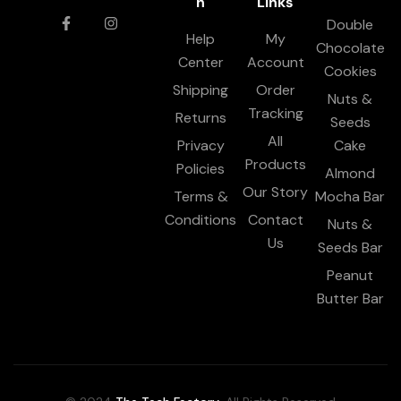
n
Links
Double
Help
My
Chocolate
Center
Account
Cookies
Shipping
Order
Nuts &
Tracking
Returns
Seeds
All
Privacy
Cake
Products
Policies
Almond
Our Story
Terms &
Mocha Bar
Conditions
Contact
Nuts &
Us
Seeds Bar
Peanut
Butter Bar