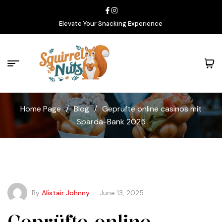
Elevate Your Snacking Experience
Home Page
/
Blog
/
Geprüfte online casinos mit
Sparda-Bank 2025
By
Alistair Johnny
June 13, 2025
Geprüfte online