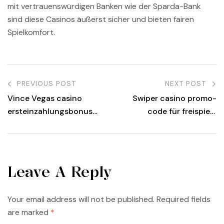
mit vertrauenswürdigen Banken wie der Sparda-Bank
sind diese Casinos äußerst sicher und bieten fairen
Spielkomfort.
PREVIOUS POST
NEXT POST
Vince Vegas casino
Swiper casino promo-
ersteinzahlungsbonus
code für freispiele
2025
Deutschland
Leave A Reply
Your email address will not be published.
Required fields
are marked
*