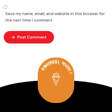
Save my name, email, and website in this browser for
the next time I comment.
Post Comment
SQUIRREL NUTS
ORIGINAL TASTE