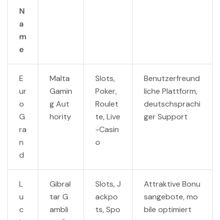
N
a
m
e
E
Malta
Slots,
Benutzerfreund
ur
Gamin
Poker,
liche Plattform,
o
g Aut
Roulet
deutschsprachi
G
hority
te, Live
ger Support
ra
-Casin
n
o
d
L
Gibral
Slots, J
Attraktive Bonu
u
tar G
ackpo
sangebote, mo
c
ambli
ts, Spo
bile optimiert