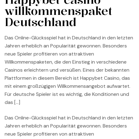
willkommenspaket
Deutschland
Das Online-Glücksspiel hat in Deutschland in den letzten
Jahren erheblich an Popularität gewonnen. Besonders
neue Spieler profitieren von attraktiven
Willkommenspaketen, die den Einstieg in verschiedene
Casinos erleichtern und versüßen. Eines der bekannten
Plattformen in diesem Bereich ist Happybet Casino, das
mit einem großzügigen Willkommensangebot aufwartet.
Für deutsche Spieler ist es wichtig, die Konditionen und
das […]
Das Online-Glücksspiel hat in Deutschland in den letzten
Jahren erheblich an Popularität gewonnen. Besonders
neue Spieler profitieren von attraktiven