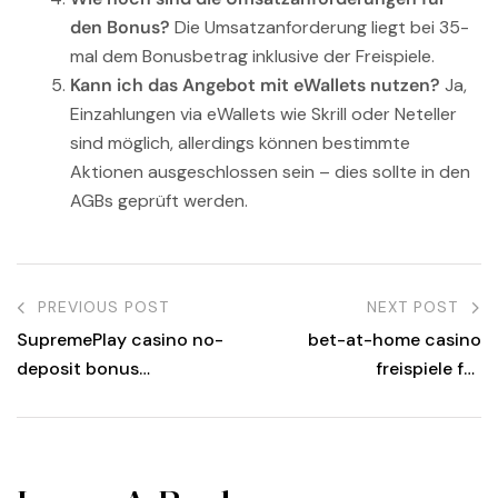
den Bonus?
Die Umsatzanforderung liegt bei 35-
mal dem Bonusbetrag inklusive der Freispiele.
Kann ich das Angebot mit eWallets nutzen?
Ja,
Einzahlungen via eWallets wie Skrill oder Neteller
sind möglich, allerdings können bestimmte
Aktionen ausgeschlossen sein – dies sollte in den
AGBs geprüft werden.
PREVIOUS POST
NEXT POST
SupremePlay casino no-
bet-at-home casino
deposit bonus
freispiele für
Deutschland
neuanmeldung