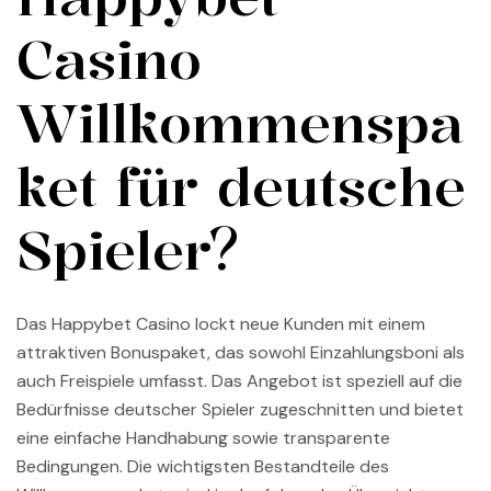
Casino
Willkommenspa
ket für deutsche
Spieler?
Das Happybet Casino lockt neue Kunden mit einem
attraktiven Bonuspaket, das sowohl Einzahlungsboni als
auch Freispiele umfasst. Das Angebot ist speziell auf die
Bedürfnisse deutscher Spieler zugeschnitten und bietet
eine einfache Handhabung sowie transparente
Bedingungen. Die wichtigsten Bestandteile des