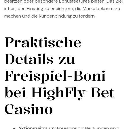
besitzen oder besondere Bonusfeatures bieten. Das Ziel
ist es, den Einstieg zu erleichtern, die Marke bekannt zu
machen und die Kundenbindung zu fördern.
Praktische
Details zu
Freispiel-Boni
bei HighFly Bet
Casino
Aktionszeitraum:
Freespins für Neukunden sind