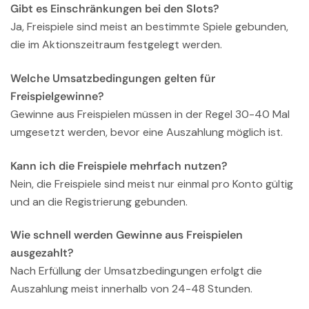
Gibt es Einschränkungen bei den Slots?
Ja, Freispiele sind meist an bestimmte Spiele gebunden,
die im Aktionszeitraum festgelegt werden.
Welche Umsatzbedingungen gelten für
Freispielgewinne?
Gewinne aus Freispielen müssen in der Regel 30-40 Mal
umgesetzt werden, bevor eine Auszahlung möglich ist.
Kann ich die Freispiele mehrfach nutzen?
Nein, die Freispiele sind meist nur einmal pro Konto gültig
und an die Registrierung gebunden.
Wie schnell werden Gewinne aus Freispielen
ausgezahlt?
Nach Erfüllung der Umsatzbedingungen erfolgt die
Auszahlung meist innerhalb von 24-48 Stunden.