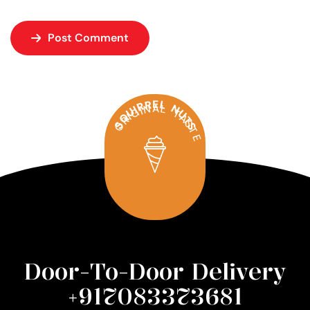
Post Comment
SQUIRREL NUTS
ORIGINAL TASTE
Door-To-Door Delivery
+917083373681