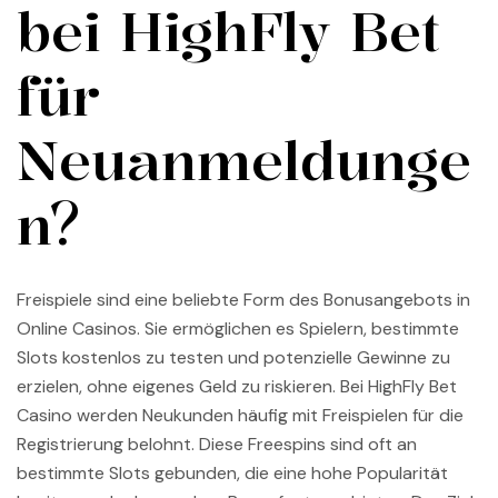
bei HighFly Bet
für
Neuanmeldunge
n?
Freispiele sind eine beliebte Form des Bonusangebots in
Online Casinos. Sie ermöglichen es Spielern, bestimmte
Slots kostenlos zu testen und potenzielle Gewinne zu
erzielen, ohne eigenes Geld zu riskieren. Bei HighFly Bet
Casino werden Neukunden häufig mit Freispielen für die
Registrierung belohnt. Diese Freespins sind oft an
bestimmte Slots gebunden, die eine hohe Popularität