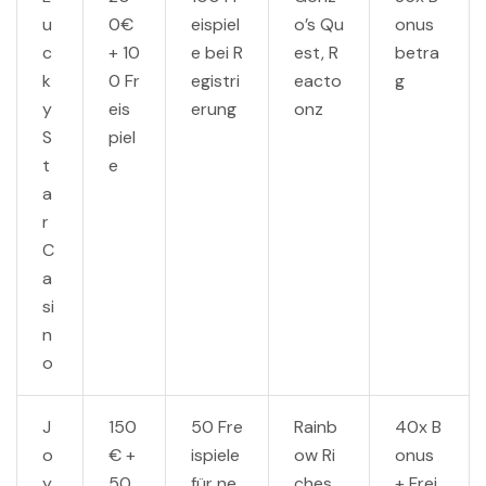
u
0€
eispiel
o’s Qu
onus
c
+ 10
e bei R
est, R
betra
k
0 Fr
egistri
eacto
g
y
eis
erung
onz
S
piel
t
e
a
r
C
a
si
n
o
J
150
50 Fre
Rainb
40x B
o
€ +
ispiele
ow Ri
onus
y
50
für ne
ches,
+ Frei