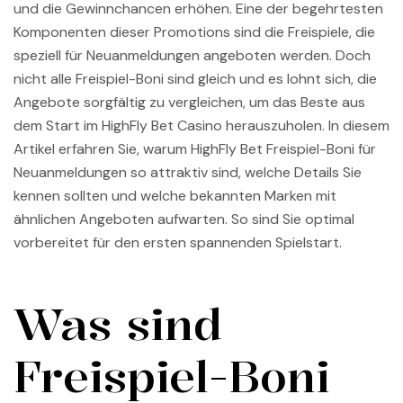
und die Gewinnchancen erhöhen. Eine der begehrtesten
Komponenten dieser Promotions sind die Freispiele, die
speziell für Neuanmeldungen angeboten werden. Doch
nicht alle Freispiel-Boni sind gleich und es lohnt sich, die
Angebote sorgfältig zu vergleichen, um das Beste aus
dem Start im HighFly Bet Casino herauszuholen. In diesem
Artikel erfahren Sie, warum HighFly Bet Freispiel-Boni für
Neuanmeldungen so attraktiv sind, welche Details Sie
kennen sollten und welche bekannten Marken mit
ähnlichen Angeboten aufwarten. So sind Sie optimal
vorbereitet für den ersten spannenden Spielstart.
Was sind
Freispiel-Boni