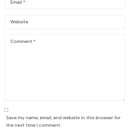
Save my name, email, and website in this browser for
the next time I comment.