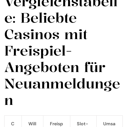
Vergleichstabell
e: Beliebte
Casinos mit
Freispiel-
Angeboten für
Neuanmeldunge
n
C
Will
Freisp
Slot-
Umsa