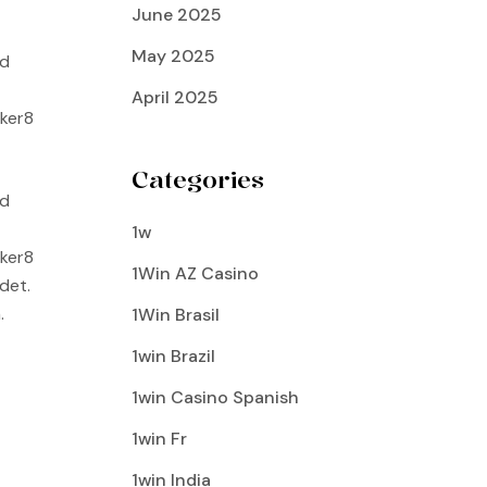
June 2025
May 2025
nd
April 2025
oker8
Categories
nd
1w
oker8
1Win AZ Casino
det.
.
1Win Brasil
1win Brazil
1win Casino Spanish
1win Fr
1win India