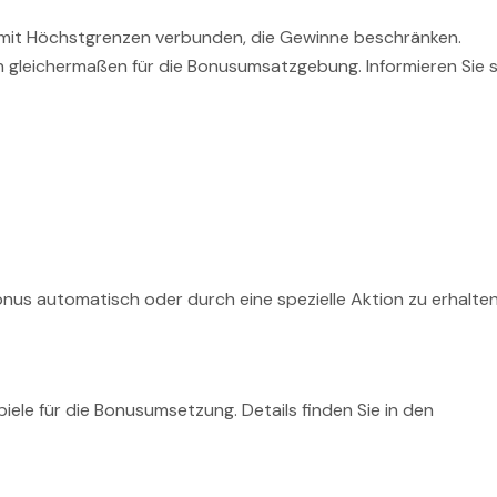
 mit Höchstgrenzen verbunden, die Gewinne beschränken.
en gleichermaßen für die Bonusumsatzgebung. Informieren Sie s
onus automatisch oder durch eine spezielle Aktion zu erhalten
ele für die Bonusumsetzung. Details finden Sie in den