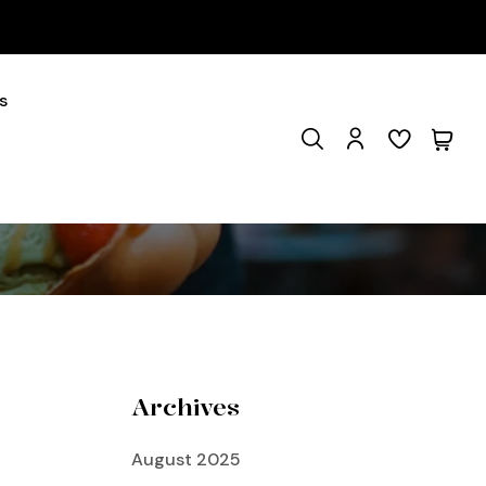
s
Archives
August 2025