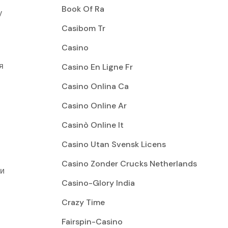
Book Of Ra
у
Casibom Tr
Casino
я
Casino En Ligne Fr
Casino Onlina Ca
Casino Online Ar
Casinò Online It
Casino Utan Svensk Licens
Casino Zonder Crucks Netherlands
ри
Casino-Glory India
Crazy Time
Fairspin-Casino