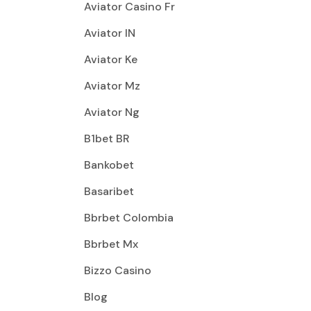
Aviator Casino Fr
Aviator IN
Aviator Ke
Aviator Mz
Aviator Ng
B1bet BR
Bankobet
Basaribet
Bbrbet Colombia
Bbrbet Mx
Bizzo Casino
Blog