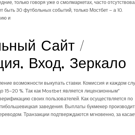
ние, только говоря уже о смолмаркетах, часто отсутствова
т быть 30 футбольных событий, только Мостбет – а 10.
нию и
ьный Сайт /
ия, Вход, Зеркало
ение возможности выкупать ставки. Комиссия и каждом сл
до 15–20 %. Так как Mostbet является лицензионным”
верификацию своих пользователей. Как осуществляется по
нтибольшевицкая заведения. Выплаты букмекер производит
переводом. Транзакции подтверждаются мгновенно, за касае