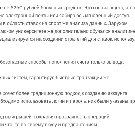
е не 6250 рублей бонусных средств. Это означающего, что 
ние электронной почты или собираюсь мгновенный доступ.
 в области ставок на спорт же анализа данных. Зарухом
амском университете же дополнительно обучался аналитике
циализируется на создании стратегий для ставок, использу
 безопасные способы пополнения счета только вывода
ых систем, гарантируя быстрые транзакции же
е хочет более традиционную подход к созданию аккаунта.
бходимо использовать логин и пароль, них были указаны п
д выигрышей, сохраняя прозрачность операций.
и что-то по своему вкусу и предпочтениям.