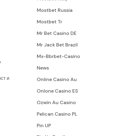
Mostbet Russia
Mostbet Tr
Mr Bet Casino DE
Mr Jack Bet Brazil
Mx-Bbrbet-Casino
у
News
ст и
Online Casino Au
Onlone Casino ES
Ozwin Au Casino
Pelican Casino PL
Pin UP