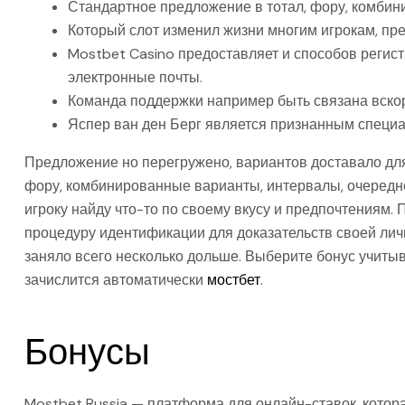
Стандартное предложение в тотал, фору, комбин
Который слот изменил жизни многим игрокам, пре
Mostbet Casino предоставляет и способов регист
электронные почты.
Команда поддержки например быть связана вскоре
Яспер ван ден Берг является признанным специал
Предложение но перегружено, вариантов доставало для
фору, комбинированные варианты, интервалы, очередн
игроку найду что-то по своему вкусу и предпочтениям.
процедуру идентификации для доказательств своей личн
заняло всего несколько дольше. Выберите бонус учиты
зачислится автоматически
мостбет
.
Бонусы
Mostbet Russia — платформа для онлайн-ставок, котор