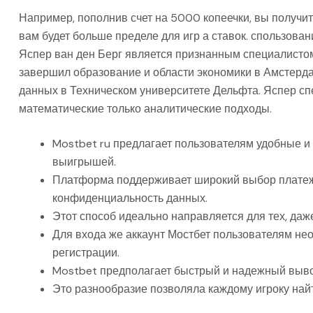
Например, пополнив счет на 5000 копеечки, вы получит
вам будет больше пределе для игр а ставок. спользова
Яспер ван ден Берг является признанным специалистом
завершил образование и области экономики в Амстерд
данных в Техническом университете Дельфта. Яспер спе
математические только аналитические подходы.
Mostbet ru предлагает пользователям удобные и
выигрышей.
Платформа поддерживает широкий выбор платежн
конфиденциальность данных.
Этот способ идеально направляется для тех, даж
Для входа же аккаунт Мостбет пользователям нео
регистрации.
Mostbet предполагает быстрый и надежный выво
Это разнообразие позволяла каждому игроку найт