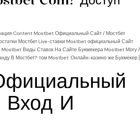
рация Content Mostbet Официальный Сайт / Мостбет
остатки Мостбет Live-ставки Mostbet официальный Сайт
 Mostbet Виды Ставок На Сайте Букмекера Mostbet Могу 
ду В Мостбет? том Mostbet: Онлайн-казино же Букмекер [
Официальный
 Вход И