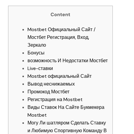
Content
Mostbet Официальный Сайт /
Мостбет Регистрация, Вход,
Зеркало
Бонусы
возможность И Недостатки Мостбет
Live-ставки
Mostbet официальный Сайт
Вывод неснижаемых
Промокод Мостбет
Регистрация на Mostbet
Виды Ставок На Сайте Букмекера
Mostbet
Могу Ли шатляром Сделать Ставку
и Любимую Спортивную Команду В