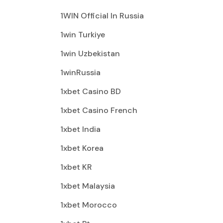
1WIN Official In Russia
1win Turkiye
1win Uzbekistan
1winRussia
1xbet Casino BD
1xbet Casino French
1xbet India
1xbet Korea
1xbet KR
1xbet Malaysia
1xbet Morocco