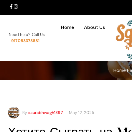
Home
About Us
Need help? Call Us:
+917083373681
Home P
By
saurabhwagh1397
May 12, 2025
Хотите Сыграть на M